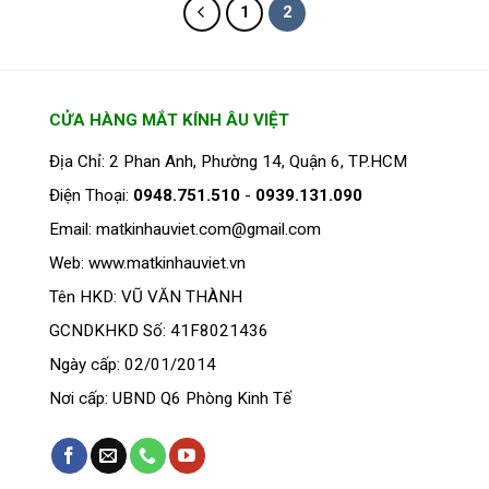
này
này
1
2
có
có
nhiều
nhiều
biến
biến
thể.
thể.
Các
Các
CỬA HÀNG MẮT KÍNH ÂU VIỆT
tùy
tùy
Địa Chỉ: 2 Phan Anh, Phường 14, Quận 6, TP.HCM
chọn
chọn
có
có
Điện Thoại:
0948.751.510
-
0939.131.090
thể
thể
Email: matkinhauviet.com@gmail.com
được
được
chọn
chọn
Web: www.matkinhauviet.vn
trên
trên
Tên HKD: VŨ VĂN THÀNH
trang
trang
sản
sản
GCNDKHKD Số: 41F8021436
phẩm
phẩm
Ngày cấp: 02/01/2014
Nơi cấp: UBND Q6 Phòng Kinh Tế