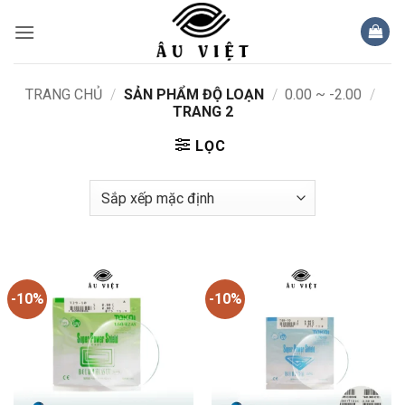
Bỏ
qua
nội
dung
TRANG CHỦ
/
SẢN PHẨM ĐỘ LOẠN
/
0.00 ~ -2.00
/
TRANG 2
LỌC
-10%
-10%