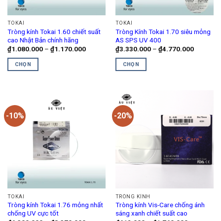
TOKAI
TOKAI
Tròng kính Tokai 1.60 chiết suất
Tròng Kính Tokai 1.70 siêu mỏng
cao Nhật Bản chính hãng
AS SPS UV 400
Khoảng
Khoảng
₫
1.080.000
–
₫
1.170.000
₫
3.330.000
–
₫
4.770.000
giá:
giá:
từ
từ
CHỌN
CHỌN
₫1.080.000
₫3.330.0
đến
đến
Sản
Sản
₫1.170.000
₫4.770.0
phẩm
phẩm
này
này
có
có
-10%
-20%
nhiều
nhiều
biến
biến
thể.
thể.
Các
Các
tùy
tùy
chọn
chọn
có
có
thể
thể
TOKAI
TRÒNG KÍNH
được
được
Tròng kính Tokai 1.76 mỏng nhất
Tròng kính Vis-Care chống ánh
chọn
chọn
chống UV cực tốt
sáng xanh chiết suất cao
trên
trên