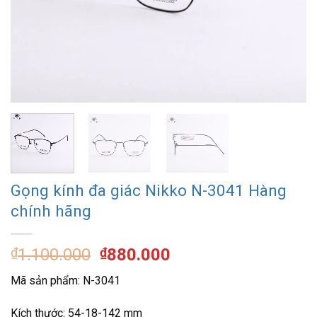
Gọng kính đa giác Nikko N-3041 Hàng
chính hãng
Giá
Giá
₫
1.100.000
₫
880.000
gốc
hiện
Mã sản phẩm: N-3041
là:
tại
₫1.100.000.
là:
Kích thước: 54-18-142 mm