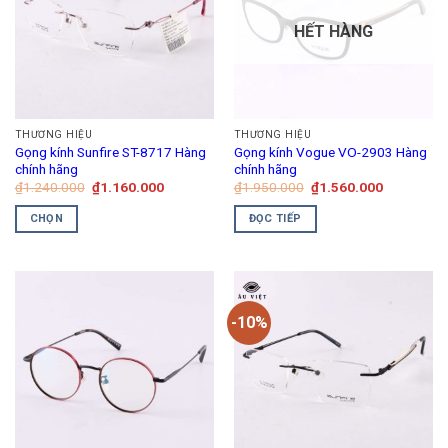
HẾT HÀNG
THƯƠNG HIỆU
THƯƠNG HIỆU
Gọng kính Sunfire ST-8717 Hàng
Gọng kính Vogue VO-2903 Hàng
chính hãng
chính hãng
Giá
Giá
Giá
Giá
₫
1.240.000
₫
1.160.000
₫
1.950.000
₫
1.560.000
gốc
hiện
gốc
hiện
là:
tại
là:
tại
CHỌN
ĐỌC TIẾP
₫1.240.000.
là:
₫1.950.000.
là:
₫1.160.000.
₫1.560.00
Sản
phẩm
này
có
-10%
nhiều
biến
thể.
Các
tùy
chọn