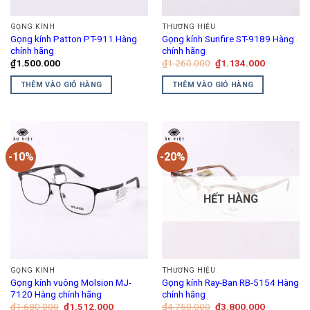
có
thể
GỌNG KÍNH
THƯƠNG HIỆU
được
Gọng kính Patton PT-911 Hàng
Gọng kính Sunfire ST-9189 Hàng
chọn
chính hãng
chính hãng
trên
Giá
Giá
₫
1.500.000
₫
1.260.000
₫
1.134.000
gốc
hiện
trang
là:
tại
THÊM VÀO GIỎ HÀNG
THÊM VÀO GIỎ HÀNG
₫1.260.000.
là:
sản
₫1.134.00
phẩm
-10%
-20%
HẾT HÀNG
GỌNG KÍNH
THƯƠNG HIỆU
Gọng kính vuông Molsion MJ-
Gọng kính Ray-Ban RB-5154 Hàng
7120 Hàng chính hãng
chính hãng
Giá
Giá
Giá
Giá
₫
1.680.000
₫
1.512.000
₫
4.750.000
₫
3.800.000