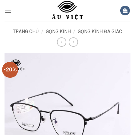
Bỏ
qua
nội
dung
TRANG CHỦ
/
GỌNG KÍNH
/
GỌNG KÍNH ĐA GIÁC
-20%