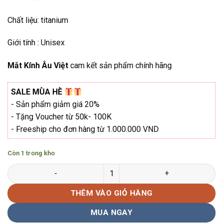
₫880.000.
Chất liệu: titanium
Giới tính : Unisex
Mắt Kính Âu Việt
cam kết sản phẩm chính hãng
SALE MÙA HÈ
- Sản phẩm giảm giá 20%
- Tặng Voucher từ 50k- 100K
- Freeship cho đơn hàng từ 1.000.000 VND
Còn 1 trong kho
Gọng kính đa giác Nikko N-3041 Hàng chính hãng số lượng
THÊM VÀO GIỎ HÀNG
MUA NGAY