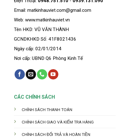
Điện Thoại:
0948.751.510
-
0939.131.090
Email: matkinhauviet.com@gmail.com
Web: www.matkinhauviet.vn
Tên HKD: VŨ VĂN THÀNH
GCNDKHKD Số: 41F8021436
Ngày cấp: 02/01/2014
Nơi cấp: UBND Q6 Phòng Kinh Tế
CÁC CHÍNH SÁCH
CHÍNH SÁCH THANH TOÁN
CHÍNH SÁCH GIAO VÀ KIỂM TRA HÀNG
CHÍNH SÁCH ĐỔI TRẢ VÀ HOÀN TIỀN