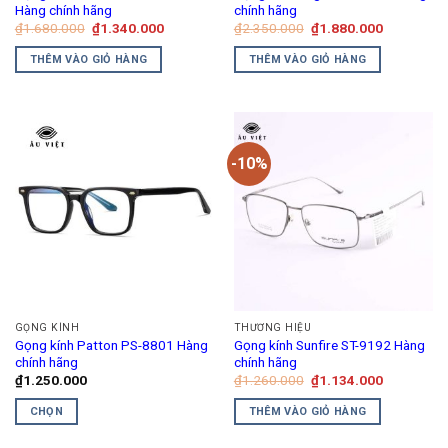
Hàng chính hãng
chính hãng
Giá
Giá
Giá
Giá
₫
1.680.000
₫
1.340.000
₫
2.350.000
₫
1.880.000
gốc
hiện
gốc
hiện
là:
tại
là:
tại
THÊM VÀO GIỎ HÀNG
THÊM VÀO GIỎ HÀNG
₫1.680.000.
là:
₫2.350.000.
là:
₫1.340.000.
₫1.880.00
-10%
GỌNG KÍNH
THƯƠNG HIỆU
Gọng kính Patton PS-8801 Hàng
Gọng kính Sunfire ST-9192 Hàng
chính hãng
chính hãng
Giá
Giá
₫
1.250.000
₫
1.260.000
₫
1.134.000
gốc
hiện
là:
tại
CHỌN
THÊM VÀO GIỎ HÀNG
₫1.260.000.
là:
₫1.134.00
Sản