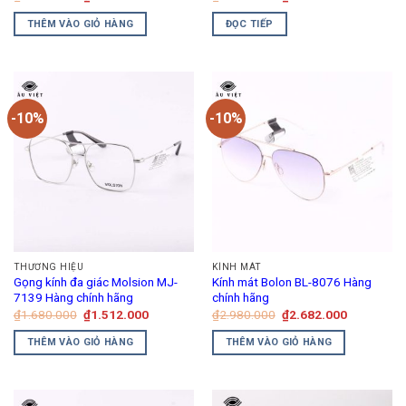
gốc
hiện
gốc
hiện
là:
tại
là:
tại
THÊM VÀO GIỎ HÀNG
ĐỌC TIẾP
₫1.680.000.
là:
₫4.750.000.
là:
₫1.512.000.
₫3.800.00
-10%
-10%
THƯƠNG HIỆU
KÍNH MÁT
Gọng kính đa giác Molsion MJ-
Kính mát Bolon BL-8076 Hàng
7139 Hàng chính hãng
chính hãng
Giá
Giá
Giá
Giá
₫
1.680.000
₫
1.512.000
₫
2.980.000
₫
2.682.000
gốc
hiện
gốc
hiện
là:
tại
là:
tại
THÊM VÀO GIỎ HÀNG
THÊM VÀO GIỎ HÀNG
₫1.680.000.
là:
₫2.980.000.
là:
₫1.512.000.
₫2.682.00