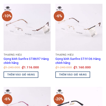
phẩm
này
có
-10%
-6%
nhiều
biến
thể.
Các
tùy
chọn
có
thể
THƯƠNG HIỆU
THƯƠNG HIỆU
được
Gọng kính Sunfire ST-8697 Hàng
Gọng kính Sunfire ST-9106 Hàng
chọn
chính hãng
chính hãng
trên
Giá
Giá
Giá
Giá
₫
1.240.000
₫
1.116.000
₫
1.240.000
₫
1.160.000
gốc
hiện
gốc
hiện
trang
là:
tại
là:
tại
THÊM VÀO GIỎ HÀNG
THÊM VÀO GIỎ HÀNG
₫1.240.000.
là:
₫1.240.000.
là:
sản
₫1.116.000.
₫1.160.00
phẩm
-6%
-20%