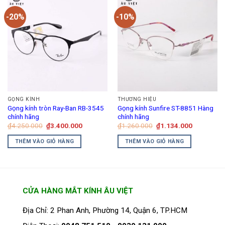
-20%
-10%
GỌNG KÍNH
THƯƠNG HIỆU
Gọng kính tròn Ray-Ban RB-3545
Gọng kính Sunfire ST-8851 Hàng
chính hãng
chính hãng
Giá
Giá
Giá
Giá
₫
4.250.000
₫
3.400.000
₫
1.260.000
₫
1.134.000
gốc
hiện
gốc
hiện
là:
tại
là:
tại
THÊM VÀO GIỎ HÀNG
THÊM VÀO GIỎ HÀNG
₫4.250.000.
là:
₫1.260.000.
là:
₫3.400.000.
₫1.134.00
CỬA HÀNG MẮT KÍNH ÂU VIỆT
Địa Chỉ: 2 Phan Anh, Phường 14, Quận 6, TP.HCM