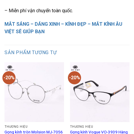
– Miễn phí vận chuyển toàn quốc.
MẮT SÁNG – DÁNG XINH – KÍNH ĐẸP – MẮT KÍNH ÂU
VIỆT SẼ GIÚP BẠN
SẢN PHẨM TƯƠNG TỰ
-20%
-20%
THƯƠNG HIỆU
THƯƠNG HIỆU
Gọng kính tròn Molsion MJ-7056
Gọng kính Vogue VO-3939 Hàng