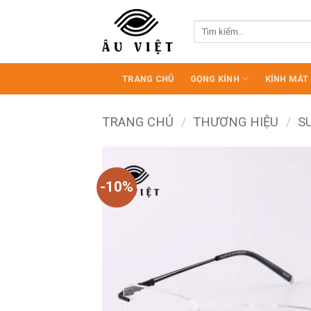
Bỏ
qua
Tìm
kiếm:
nội
dung
TRANG CHỦ
GỌNG KÍNH
KÍNH MÁT
TRANG CHỦ
/
THƯƠNG HIỆU
/
S
-10%