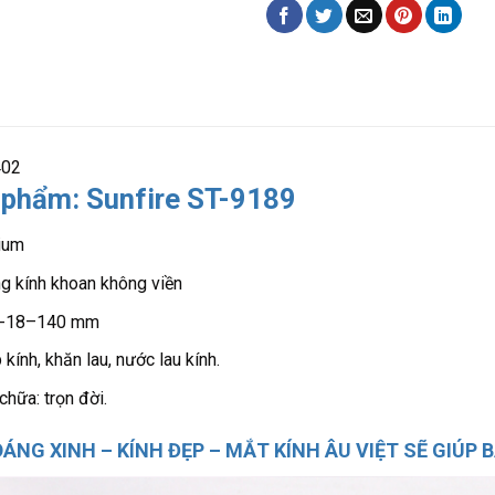
402
 phẩm: Sunfire ST-9189
nium
ng kính khoan không viền
51-18–140 mm
kính, khăn lau, nước lau kính.
hữa: trọn đời.
ÁNG XINH – KÍNH ĐẸP – MẮT KÍNH ÂU VIỆT SẼ GIÚP B