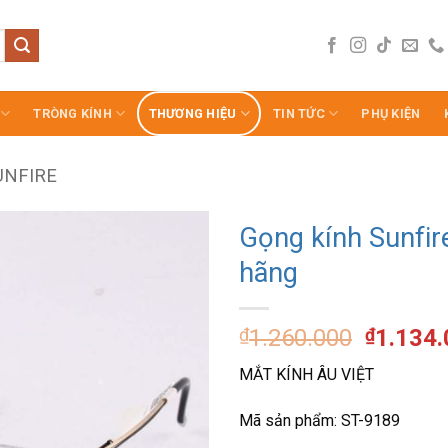
TRÒNG KÍNH
THƯƠNG HIỆU
TIN TỨC
PHỤ KIỆN
UNFIRE
Gọng kính Sunfir
hãng
Giá
₫
1.260.000
₫
1.134
gốc
MẮT KÍNH ÂU VIỆT
là:
₫1.260.
Mã sản phẩm: ST-9189