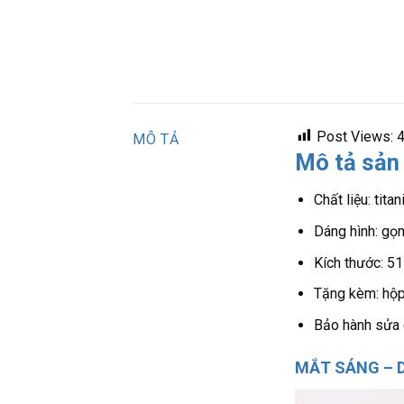
Post Views:
MÔ TẢ
Mô tả sản
Chất liệu: tita
Dáng hình: gọ
Kích thước: 
Tặng kèm: hộp 
Bảo hành sửa c
MẮT SÁNG – D