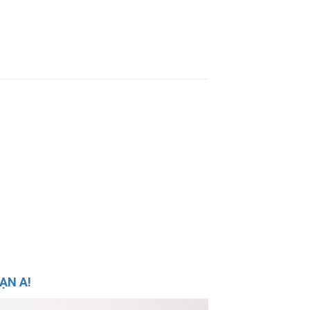
ẠN A!