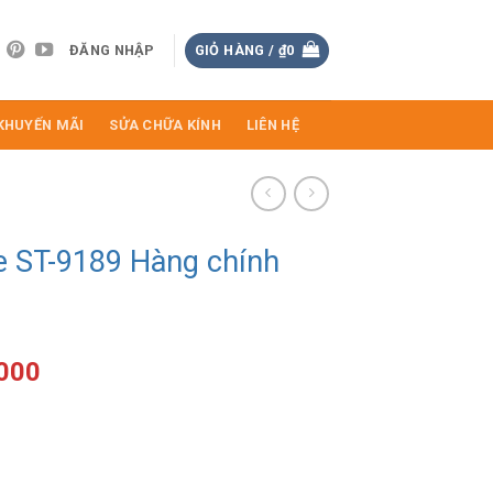
ĐĂNG NHẬP
GIỎ HÀNG /
₫
0
KHUYẾN MÃI
SỬA CHỮA KÍNH
LIÊN HỆ
e ST-9189 Hàng chính
Giá
.000
hiện
tại
000.
là:
₫1.134.000.