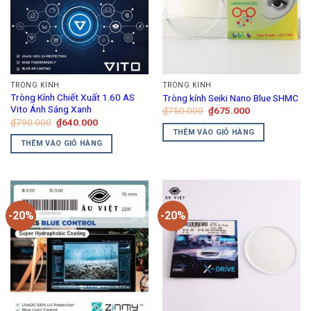
TRÒNG KÍNH
TRÒNG KÍNH
Tròng Kính Chiết Xuất 1.60 AS
Tròng kính Seiki Nano Blue SHMC
Vito Ánh Sáng Xanh
Giá
Giá
₫
750.000
₫
675.000
gốc
hiện
Giá
Giá
₫
790.000
₫
640.000
là:
tại
gốc
hiện
THÊM VÀO GIỎ HÀNG
₫750.000.
là:
là:
tại
THÊM VÀO GIỎ HÀNG
₫675.000.
₫790.000.
là:
₫640.000.
-20%
-20%