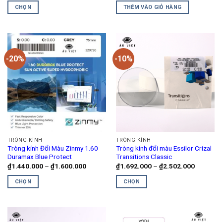
trang
từ
là:
tại
CHỌN
THÊM VÀO GIỎ HÀNG
₫3.004.000
₫750.000.
là:
sản
đến
₫600.000.
Sản
phẩm
₫4.840.000
phẩm
này
có
-20%
-10%
nhiều
biến
thể.
Các
tùy
chọn
có
thể
TRÒNG KÍNH
TRÒNG KÍNH
được
Tròng kính Đổi Màu Zinmy 1.60
Tròng kính đổi màu Essilor Crizal
chọn
Duramax Blue Protect
Transitions Classic
trên
Khoảng
Khoảng
₫
1.440.000
–
₫
1.600.000
₫
1.692.000
–
₫
2.502.000
giá:
giá:
trang
từ
từ
CHỌN
CHỌN
₫1.440.000
₫1.692.0
sản
đến
đến
Sản
Sản
phẩm
₫1.600.000
₫2.502.0
phẩm
phẩm
này
này