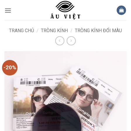
Bỏ
qua
nội
dung
TRANG CHỦ
/
TRÒNG KÍNH
/
TRÒNG KÍNH ĐỔI MÀU
-20%