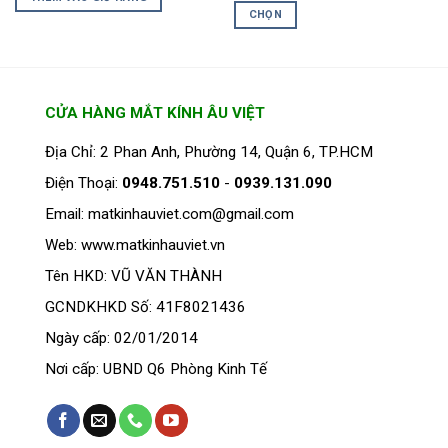
₫185.000.
là:
sản
sản
từ
CHỌN
₫119.000.
₫424.000
phẩm
phẩm
đến
Sản
₫1.140.00
phẩm
này
có
CỬA HÀNG MẮT KÍNH ÂU VIỆT
nhiều
biến
Địa Chỉ: 2 Phan Anh, Phường 14, Quận 6, TP.HCM
thể.
Điện Thoại:
0948.751.510
-
0939.131.090
Các
tùy
Email: matkinhauviet.com@gmail.com
chọn
Web: www.matkinhauviet.vn
có
thể
Tên HKD: VŨ VĂN THÀNH
được
GCNDKHKD Số: 41F8021436
chọn
trên
Ngày cấp: 02/01/2014
trang
Nơi cấp: UBND Q6 Phòng Kinh Tế
sản
phẩm