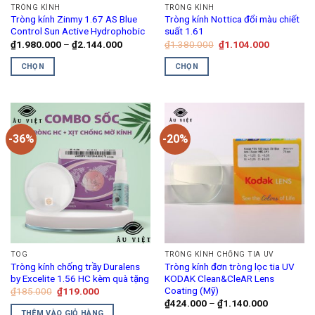
được
TRÒNG KÍNH
TRÒNG KÍNH
chọn
Tròng kính Zinmy 1.67 AS Blue
Tròng kính Nottica đổi màu chiết
trên
Control Sun Active Hydrophobic
suất 1.61
Khoảng
Giá
Giá
₫
1.980.000
–
₫
2.144.000
₫
1.380.000
₫
1.104.000
trang
giá:
gốc
hiện
sản
từ
là:
tại
CHỌN
CHỌN
₫1.980.000
₫1.380.000.
là:
phẩm
đến
₫1.104.00
Sản
Sản
₫2.144.000
phẩm
phẩm
này
này
có
có
-36%
-20%
nhiều
nhiều
biến
biến
thể.
thể.
Các
Các
tùy
tùy
chọn
chọn
có
có
thể
thể
TOG
TRÒNG KÍNH CHỐNG TIA UV
được
được
Tròng kính chống trầy Duralens
Tròng kính đơn tròng lọc tia UV
chọn
chọn
by Excelite 1.56 HC kèm quà tặng
KODAK Clean&CleAR Lens
trên
trên
Coating (Mỹ)
Giá
Giá
₫
185.000
₫
119.000
gốc
hiện
Khoảng
₫
424.000
–
₫
1.140.000
trang
trang
là:
tại
giá:
THÊM VÀO GIỎ HÀNG