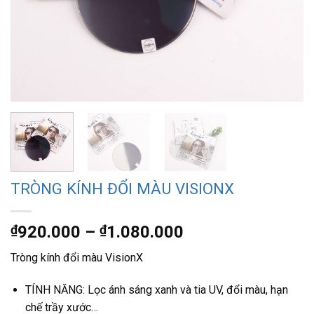
TRÒNG KÍNH ĐỔI MÀU VISIONX
Khoảng
₫
920.000
–
₫
1.080.000
giá:
Tròng kính đổi màu VisionX
từ
₫920.000
TÍNH NĂNG: Lọc ánh sáng xanh và tia UV, đổi màu, hạn
đến
chế trầy xước…