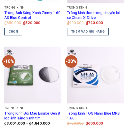
TRÒNG KÍNH
TRÒNG KÍNH
Tròng Ánh Sáng Xanh Zinmy 1.60
Tròng kính đơn tròng chuyên lái
AS Blue Control
xe Chemi X-Drive
Giá
Giá
Giá
Giá
₫
650.000
₫
520.000
₫
900.000
₫
720.000
gốc
hiện
gốc
hiện
là:
tại
là:
tại
CHỌN
THÊM VÀO GIỎ HÀNG
₫650.000.
là:
₫900.000.
là:
₫520.000.
₫720.000.
Sản
phẩm
này
có
-10%
-20%
nhiều
biến
thể.
Các
tùy
chọn
có
thể
TRÒNG KÍNH
TRÒNG KÍNH
được
Tròng Kính Đổi Màu Essilor Gen 8
Tròng kính TOG Nano Blue MR8
chọn
lọc ánh sáng xanh tím
1.60
trên
Khoảng
Giá
Giá
₫
3.004.000
–
₫
4.840.000
₫
750.000
₫
600.000
giá:
gốc
hiện