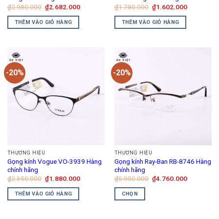
Giá
Giá
Giá
Giá
₫
2.980.000
₫
2.682.000
₫
1.780.000
₫
1.602.000
gốc
hiện
gốc
hiện
là:
tại
là:
tại
THÊM VÀO GIỎ HÀNG
THÊM VÀO GIỎ HÀNG
₫2.980.000.
là:
₫1.780.000.
là:
₫2.682.000.
₫1.602.00
-20%
-20%
THƯƠNG HIỆU
THƯƠNG HIỆU
Gọng kính Vogue VO-3939 Hàng
Gọng kính Ray-Ban RB-8746 Hàng
chính hãng
chính hãng
Giá
Giá
Giá
Giá
₫
2.350.000
₫
1.880.000
₫
5.950.000
₫
4.760.000
gốc
hiện
gốc
hiện
là:
tại
là:
tại
THÊM VÀO GIỎ HÀNG
CHỌN
₫2.350.000.
là:
₫5.950.000.
là:
₫1.880.000.
₫4.760.00
Sản
phẩm