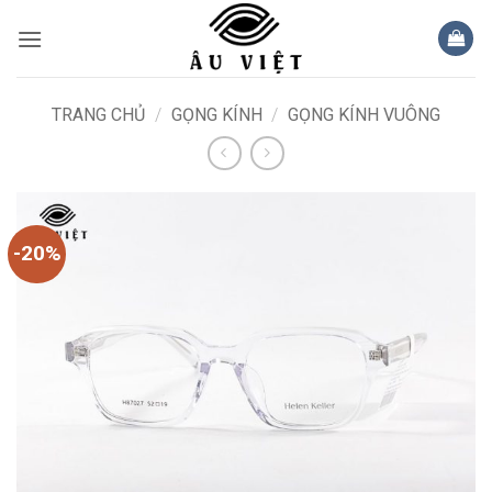
Bỏ
qua
nội
dung
TRANG CHỦ
/
GỌNG KÍNH
/
GỌNG KÍNH VUÔNG
-20%