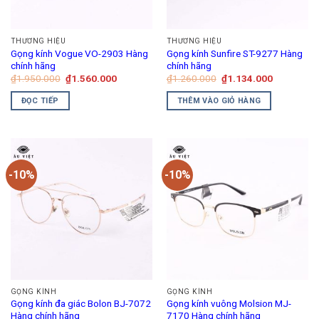
THƯƠNG HIỆU
THƯƠNG HIỆU
Gọng kính Vogue VO-2903 Hàng
Gọng kính Sunfire ST-9277 Hàng
chính hãng
chính hãng
Giá
Giá
Giá
Giá
₫
1.950.000
₫
1.560.000
₫
1.260.000
₫
1.134.000
gốc
hiện
gốc
hiện
là:
tại
là:
tại
ĐỌC TIẾP
THÊM VÀO GIỎ HÀNG
₫1.950.000.
là:
₫1.260.000.
là:
₫1.560.000.
₫1.134.00
-10%
-10%
GỌNG KÍNH
GỌNG KÍNH
Gọng kính đa giác Bolon BJ-7072
Gọng kính vuông Molsion MJ-
Hàng chính hãng
7170 Hàng chính hãng