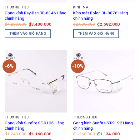
thể
THƯƠNG HIỆU
KÍNH MÁT
được
Gọng kính Ray-Ban RB-6346 Hàng
Kính mát Bolon BL-8076 Hàng
chọn
chính hãng
chính hãng
trên
Giá
Giá
Giá
Giá
₫
4.250.000
₫
3.400.000
₫
2.980.000
₫
2.682.000
gốc
hiện
gốc
hiện
trang
là:
tại
là:
tại
THÊM VÀO GIỎ HÀNG
THÊM VÀO GIỎ HÀNG
₫4.250.000.
là:
₫2.980.000.
là:
sản
₫3.400.000.
₫2.682.00
phẩm
-6%
-10%
THƯƠNG HIỆU
THƯƠNG HIỆU
Gọng kính Sunfire ST-9106 Hàng
Gọng kính Sunfire ST-9192 Hàng
chính hãng
chính hãng
Giá
Giá
Giá
Giá
₫
1.240.000
₫
1.160.000
₫
1.260.000
₫
1.134.000
gốc
hiện
gốc
hiện