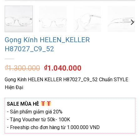
Gọng Kính HELEN_KELLER
H87027_C9_52
Giá
Giá
₫
1.300.000
₫
1.040.000
gốc
hiện
Gọng Kính HELEN KELLER H87027_C9_52 Chuẩn STYLE
là:
tại
Hiện Đại
₫1.300.000.
là:
₫1.040.000.
SALE MÙA HÈ
- Sản phẩm giảm giá 20%
- Tặng Voucher từ 50k- 100K
- Freeship cho đơn hàng từ 1.000.000 VND