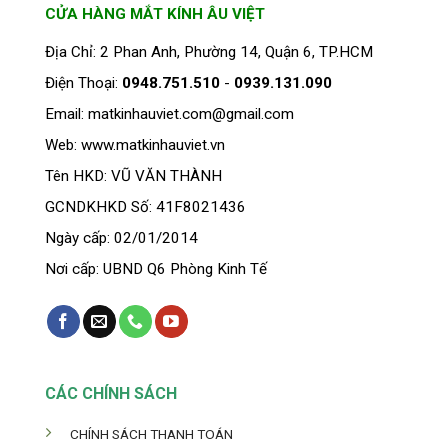
CỬA HÀNG MẮT KÍNH ÂU VIỆT
Địa Chỉ: 2 Phan Anh, Phường 14, Quận 6, TP.HCM
Điện Thoại:
0948.751.510
-
0939.131.090
Email: matkinhauviet.com@gmail.com
Web: www.matkinhauviet.vn
Tên HKD: VŨ VĂN THÀNH
GCNDKHKD Số: 41F8021436
Ngày cấp: 02/01/2014
Nơi cấp: UBND Q6 Phòng Kinh Tế
CÁC CHÍNH SÁCH
CHÍNH SÁCH THANH TOÁN