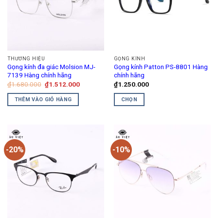
thể.
Các
tùy
chọn
có
thể
THƯƠNG HIỆU
GỌNG KÍNH
được
Gọng kính đa giác Molsion MJ-
Gọng kính Patton PS-8801 Hàng
chọn
7139 Hàng chính hãng
chính hãng
trên
Giá
Giá
₫
1.680.000
₫
1.512.000
₫
1.250.000
gốc
hiện
trang
là:
tại
THÊM VÀO GIỎ HÀNG
CHỌN
₫1.680.000.
là:
sản
₫1.512.000.
Sản
phẩm
phẩm
này
có
-20%
-10%
nhiều
biến
thể.
Các
tùy
chọn
có