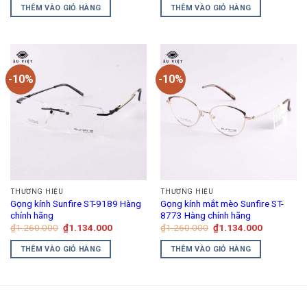
là:
tại
là:
tại
THÊM VÀO GIỎ HÀNG
THÊM VÀO GIỎ HÀNG
₫1.240.000.
là:
₫1.260.000.
là:
₫1.160.000.
₫1.134.00
-10%
-10%
THƯƠNG HIỆU
THƯƠNG HIỆU
Gọng kính Sunfire ST-9189 Hàng
Gọng kính mắt mèo Sunfire ST-
chính hãng
8773 Hàng chính hãng
Giá
Giá
Giá
Giá
₫
1.260.000
₫
1.134.000
₫
1.260.000
₫
1.134.000
gốc
hiện
gốc
hiện
là:
tại
là:
tại
THÊM VÀO GIỎ HÀNG
THÊM VÀO GIỎ HÀNG
₫1.260.000.
là:
₫1.260.000.
là:
₫1.134.000.
₫1.134.00