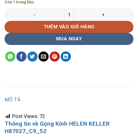
Còn 1 trong kho
Gọng Kính HELEN_KELLER H87027_C9_52 số lượng
THÊM VÀO GIỎ HÀNG
MUA NGAY
MÔ TẢ
Post Views:
72
Thông tin về Gọng Kính HELEN KELLER
H87027_C9_52