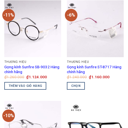
này
có
-11%
-6%
nhiều
biến
thể.
Các
tùy
chọn
có
thể
THƯƠNG HIỆU
THƯƠNG HIỆU
được
Gọng kính Sunfire SB-9032 Hàng
Gọng kính Sunfire ST-8717 Hàng
chọn
chính hãng
chính hãng
trên
Giá
Giá
Giá
Giá
₫
1.260.000
₫
1.124.000
₫
1.240.000
₫
1.160.000
gốc
hiện
gốc
hiện
trang
là:
tại
là:
tại
THÊM VÀO GIỎ HÀNG
CHỌN
₫1.260.000.
là:
₫1.240.000.
là:
sản
₫1.124.000.
₫1.160.00
Sản
phẩm
phẩm
này
có
-10%
nhiều
biến