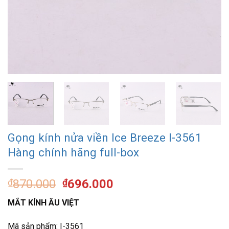
Gọng kính nửa viền Ice Breeze I-3561
Hàng chính hãng full-box
Giá
Giá
₫
870.000
₫
696.000
gốc
hiện
MẮT KÍNH ÂU VIỆT
là:
tại
₫870.000.
là:
Mã sản phẩm: I-3561