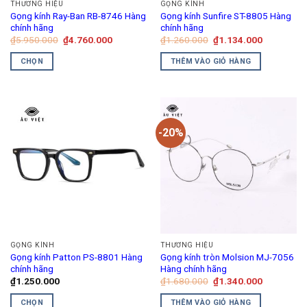
THƯƠNG HIỆU
GỌNG KÍNH
được
Gọng kính Ray-Ban RB-8746 Hàng
Gọng kính Sunfire ST-8805 Hàng
chọn
chính hãng
chính hãng
trên
Giá
Giá
Giá
Giá
₫
5.950.000
₫
4.760.000
₫
1.260.000
₫
1.134.000
gốc
hiện
gốc
hiện
trang
là:
tại
là:
tại
CHỌN
THÊM VÀO GIỎ HÀNG
₫5.950.000.
là:
₫1.260.000.
là:
sản
₫4.760.000.
₫1.134.00
Sản
phẩm
phẩm
này
có
-20%
nhiều
biến
thể.
Các
tùy
chọn
có
thể
GỌNG KÍNH
THƯƠNG HIỆU
được
Gọng kính Patton PS-8801 Hàng
Gọng kính tròn Molsion MJ-7056
chọn
chính hãng
Hàng chính hãng
trên
Giá
Giá
₫
1.250.000
₫
1.680.000
₫
1.340.000
gốc
hiện
trang
là:
tại
CHỌN
THÊM VÀO GIỎ HÀNG