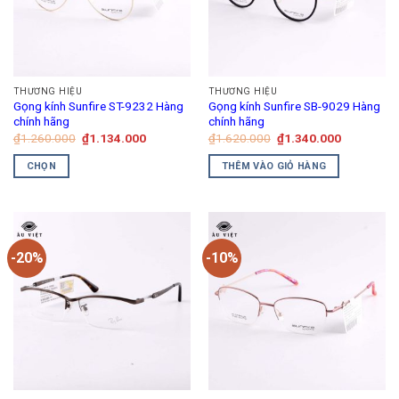
Các
tùy
chọn
có
thể
THƯƠNG HIỆU
THƯƠNG HIỆU
được
Gọng kính Sunfire ST-9232 Hàng
Gọng kính Sunfire SB-9029 Hàng
chọn
chính hãng
chính hãng
trên
Giá
Giá
Giá
Giá
₫
1.260.000
₫
1.134.000
₫
1.620.000
₫
1.340.000
gốc
hiện
gốc
hiện
trang
là:
tại
là:
tại
CHỌN
THÊM VÀO GIỎ HÀNG
₫1.260.000.
là:
₫1.620.000.
là:
sản
₫1.134.000.
₫1.340.00
Sản
phẩm
phẩm
này
có
-20%
-10%
nhiều
biến
thể.
Các
tùy
chọn
có
thể