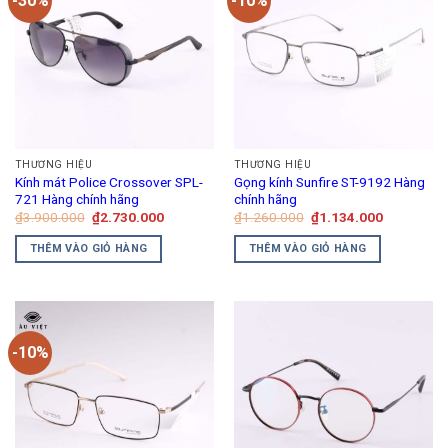
-30%
-10%
THƯƠNG HIỆU
THƯƠNG HIỆU
Kính mát Police Crossover SPL-
Gọng kính Sunfire ST-9192 Hàng
721 Hàng chính hãng
chính hãng
Giá
Giá
Giá
Giá
₫
3.900.000
₫
2.730.000
₫
1.260.000
₫
1.134.000
gốc
hiện
gốc
hiện
là:
tại
là:
tại
THÊM VÀO GIỎ HÀNG
THÊM VÀO GIỎ HÀNG
₫3.900.000.
là:
₫1.260.000.
là:
₫2.730.000.
₫1.134.00
-10%