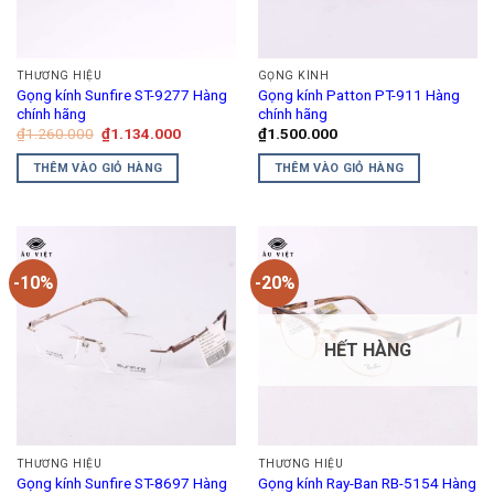
THƯƠNG HIỆU
GỌNG KÍNH
Gọng kính Sunfire ST-9277 Hàng
Gọng kính Patton PT-911 Hàng
chính hãng
chính hãng
Giá
Giá
₫
1.260.000
₫
1.134.000
₫
1.500.000
gốc
hiện
là:
tại
THÊM VÀO GIỎ HÀNG
THÊM VÀO GIỎ HÀNG
₫1.260.000.
là:
₫1.134.000.
-10%
-20%
HẾT HÀNG
THƯƠNG HIỆU
THƯƠNG HIỆU
Gọng kính Sunfire ST-8697 Hàng
Gọng kính Ray-Ban RB-5154 Hàng