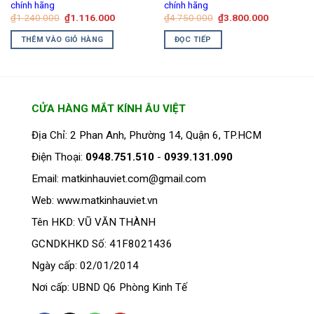
chính hãng
chính hãng
Giá
Giá
Giá
Giá
₫
1.240.000
₫
1.116.000
₫
4.750.000
₫
3.800.000
gốc
hiện
gốc
hiện
là:
tại
là:
tại
THÊM VÀO GIỎ HÀNG
ĐỌC TIẾP
₫1.240.000.
là:
₫4.750.000.
là:
₫1.116.000.
₫3.800.00
CỬA HÀNG MẮT KÍNH ÂU VIỆT
Địa Chỉ: 2 Phan Anh, Phường 14, Quận 6, TP.HCM
Điện Thoại:
0948.751.510
-
0939.131.090
Email: matkinhauviet.com@gmail.com
Web: www.matkinhauviet.vn
Tên HKD: VŨ VĂN THÀNH
GCNDKHKD Số: 41F8021436
Ngày cấp: 02/01/2014
Nơi cấp: UBND Q6 Phòng Kinh Tế