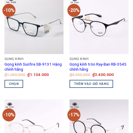
-10%
-20%
GỌNG KÍNH
GỌNG KÍNH
Gọng kính Sunfire SB-9131 Hàng
Gọng kính tròn Ray-Ban RB-3545
chính hãng
chính hãng
Giá
Giá
Giá
Giá
₫
1.260.000
₫
1.134.000
₫
4.250.000
₫
3.400.000
gốc
hiện
gốc
hiện
là:
tại
là:
tại
CHỌN
THÊM VÀO GIỎ HÀNG
₫1.260.000.
là:
₫4.250.000.
là:
₫1.134.000.
₫3.400.00
Sản
phẩm
này
có
-10%
-17%
nhiều
biến
thể.