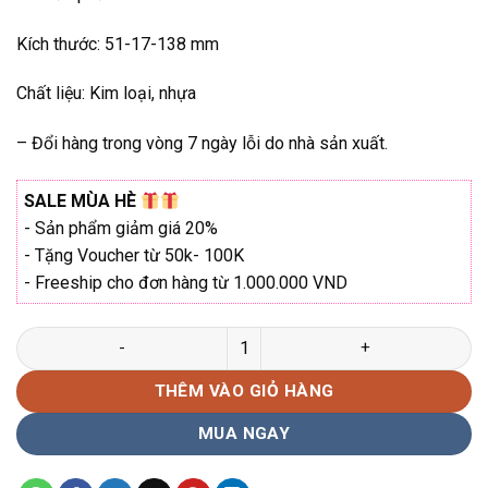
₫696.000.
Kích thước: 51-17-138 mm
Chất liệu: Kim loại, nhựa
– Đổi hàng trong vòng 7 ngày lỗi do nhà sản xuất.
SALE MÙA HÈ
- Sản phẩm giảm giá 20%
- Tặng Voucher từ 50k- 100K
- Freeship cho đơn hàng từ 1.000.000 VND
Gọng kính nửa viền Ice Breeze I-3561 Hàng chính hãng full-bo
THÊM VÀO GIỎ HÀNG
MUA NGAY