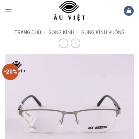
Bỏ
qua
nội
dung
TRANG CHỦ
/
GỌNG KÍNH
/
GỌNG KÍNH VUÔNG
-20%