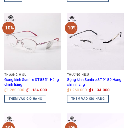
₫1.680.000.
là:
sản
₫1.340.00
Sản
phẩm
phẩm
này
có
-10%
-10%
nhiều
biến
thể.
Các
tùy
chọn
có
thể
THƯƠNG HIỆU
THƯƠNG HIỆU
được
Gọng kính Sunfire ST-8851 Hàng
Gọng kính Sunfire ST-9189 Hàng
chọn
chính hãng
chính hãng
trên
Giá
Giá
Giá
Giá
₫
1.260.000
₫
1.134.000
₫
1.260.000
₫
1.134.000
gốc
hiện
gốc
hiện
trang
là:
tại
là:
tại
THÊM VÀO GIỎ HÀNG
THÊM VÀO GIỎ HÀNG
₫1.260.000.
là:
₫1.260.000.
là:
sản
₫1.134.000.
₫1.134.00
phẩm