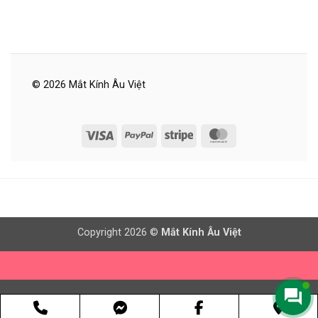
© 2026 Mắt Kính Âu Việt
Visa
PayPal
Stripe
MasterCard
Copyright 2026 ©
Mắt Kính Âu Việt
Phone
Facebook
Goog