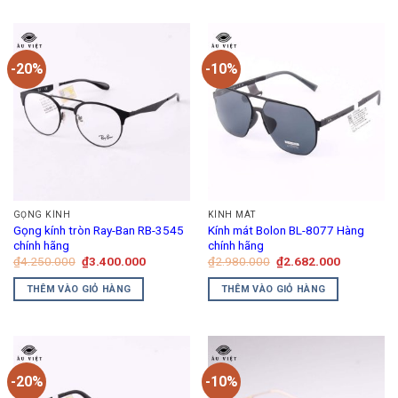
-20%
-10%
GỌNG KÍNH
KÍNH MÁT
Gọng kính tròn Ray-Ban RB-3545
Kính mát Bolon BL-8077 Hàng
chính hãng
chính hãng
Giá
Giá
Giá
Giá
₫
4.250.000
₫
3.400.000
₫
2.980.000
₫
2.682.000
gốc
hiện
gốc
hiện
là:
tại
là:
tại
THÊM VÀO GIỎ HÀNG
THÊM VÀO GIỎ HÀNG
₫4.250.000.
là:
₫2.980.000.
là:
₫3.400.000.
₫2.682.00
-20%
-10%