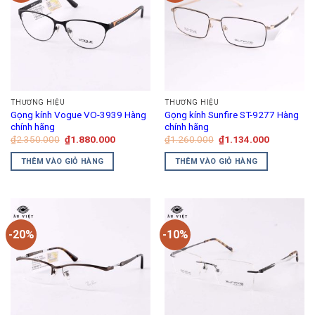
THƯƠNG HIỆU
THƯƠNG HIỆU
Gọng kính Vogue VO-3939 Hàng
Gọng kính Sunfire ST-9277 Hàng
chính hãng
chính hãng
Giá
Giá
Giá
Giá
₫
2.350.000
₫
1.880.000
₫
1.260.000
₫
1.134.000
gốc
hiện
gốc
hiện
là:
tại
là:
tại
THÊM VÀO GIỎ HÀNG
THÊM VÀO GIỎ HÀNG
₫2.350.000.
là:
₫1.260.000.
là:
₫1.880.000.
₫1.134.00
-20%
-10%