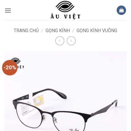
Bỏ
qua
nội
dung
TRANG CHỦ
/
GỌNG KÍNH
/
GỌNG KÍNH VUÔNG
-20%