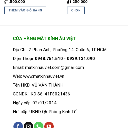
trên
₫
1.500.000
₫
1.250.000
trang
THÊM VÀO GIỎ HÀNG
CHỌN
sản
Sản
phẩm
phẩm
này
có
CỬA HÀNG MẮT KÍNH ÂU VIỆT
nhiều
biến
Địa Chỉ: 2 Phan Anh, Phường 14, Quận 6, TP.HCM
thể.
Điện Thoại:
0948.751.510
-
0939.131.090
Các
tùy
Email: matkinhauviet.com@gmail.com
chọn
Web: www.matkinhauviet.vn
có
thể
Tên HKD: VŨ VĂN THÀNH
được
GCNDKHKD Số: 41F8021436
chọn
trên
Ngày cấp: 02/01/2014
trang
Nơi cấp: UBND Q6 Phòng Kinh Tế
sản
phẩm