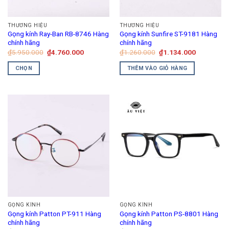
THƯƠNG HIỆU
THƯƠNG HIỆU
Gọng kính Ray-Ban RB-8746 Hàng
Gọng kính Sunfire ST-9181 Hàng
chính hãng
chính hãng
Giá
Giá
Giá
Giá
₫
5.950.000
₫
4.760.000
₫
1.260.000
₫
1.134.000
gốc
hiện
gốc
hiện
là:
tại
là:
tại
CHỌN
THÊM VÀO GIỎ HÀNG
₫5.950.000.
là:
₫1.260.000.
là:
₫4.760.000.
₫1.134.00
Sản
phẩm
này
có
nhiều
biến
thể.
Các
tùy
chọn
có
thể
GỌNG KÍNH
GỌNG KÍNH
được
Gọng kính Patton PT-911 Hàng
Gọng kính Patton PS-8801 Hàng
chọn
chính hãng
chính hãng