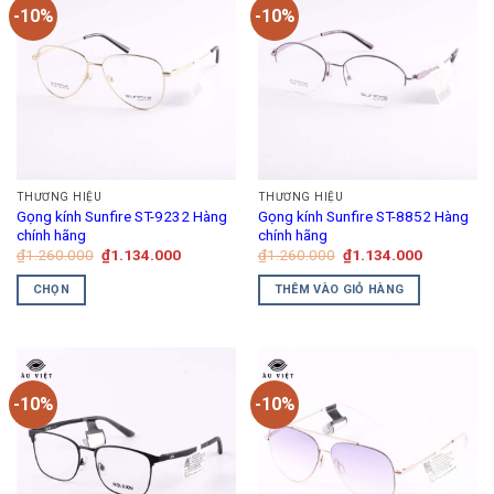
-10%
-10%
THƯƠNG HIỆU
THƯƠNG HIỆU
Gọng kính Sunfire ST-9232 Hàng
Gọng kính Sunfire ST-8852 Hàng
chính hãng
chính hãng
Giá
Giá
Giá
Giá
₫
1.260.000
₫
1.134.000
₫
1.260.000
₫
1.134.000
gốc
hiện
gốc
hiện
là:
tại
là:
tại
CHỌN
THÊM VÀO GIỎ HÀNG
₫1.260.000.
là:
₫1.260.000.
là:
₫1.134.000.
₫1.134.00
Sản
phẩm
này
có
-10%
-10%
nhiều
biến
thể.
Các