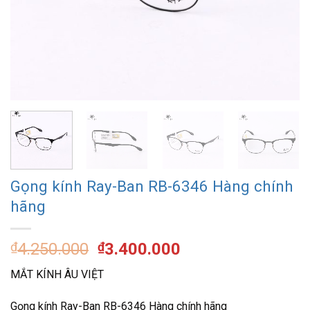
Gọng kính Ray-Ban RB-6346 Hàng chính
hãng
Giá
Giá
₫
4.250.000
₫
3.400.000
gốc
hiện
MẮT KÍNH ÂU VIỆT
là:
tại
₫4.250.000.
là:
Gọng kính Ray-Ban RB-6346 Hàng chính hãng