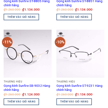
Gọng kính Sunfire ST-8805 Hàng
Gọng kính Sunfire ST-8851 Hàng
chính hãng
chính hãng
Giá
Giá
Giá
Giá
₫
1.260.000
₫
1.134.000
₫
1.260.000
₫
1.134.000
gốc
hiện
gốc
hiện
là:
tại
là:
tại
THÊM VÀO GIỎ HÀNG
THÊM VÀO GIỎ HÀNG
₫1.260.000.
là:
₫1.260.000.
là:
₫1.134.000.
₫1.134.00
-11%
-10%
THƯƠNG HIỆU
THƯƠNG HIỆU
Gọng kính Sunfire SB-9032 Hàng
Gọng kính Sunfire ST-9231 Hàng
chính hãng
chính hãng
Giá
Giá
Giá
Giá
₫
1.260.000
₫
1.124.000
₫
1.260.000
₫
1.134.000
gốc
hiện
gốc
hiện
là:
tại
là:
tại
THÊM VÀO GIỎ HÀNG
THÊM VÀO GIỎ HÀNG
₫1.260.000.
là:
₫1.260.000.
là:
₫1.124.000.
₫1.134.00