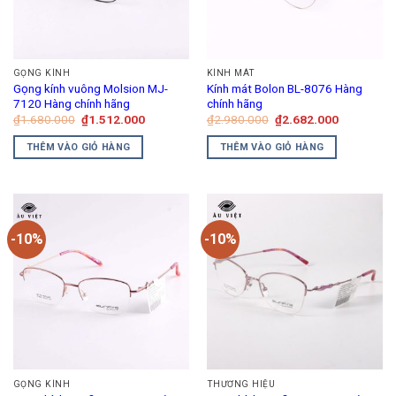
tùy
chọn
có
thể
GỌNG KÍNH
KÍNH MÁT
được
Gọng kính vuông Molsion MJ-
Kính mát Bolon BL-8076 Hàng
chọn
7120 Hàng chính hãng
chính hãng
trên
Giá
Giá
Giá
Giá
₫
1.680.000
₫
1.512.000
₫
2.980.000
₫
2.682.000
gốc
hiện
gốc
hiện
trang
là:
tại
là:
tại
THÊM VÀO GIỎ HÀNG
THÊM VÀO GIỎ HÀNG
₫1.680.000.
là:
₫2.980.000.
là:
sản
₫1.512.000.
₫2.682.00
phẩm
-10%
-10%
GỌNG KÍNH
THƯƠNG HIỆU