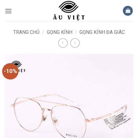
Bỏ
qua
nội
dung
TRANG CHỦ
/
GỌNG KÍNH
/
GỌNG KÍNH ĐA GIÁC
-10%