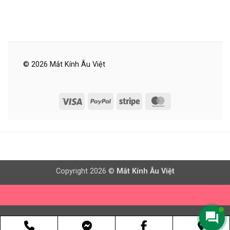
© 2026 Mắt Kính Âu Việt
Visa
PayPal
Stripe
MasterCard
Copyright 2026 ©
Mắt Kính Âu Việt
Phone
Facebook
Goog