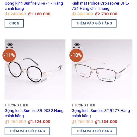
Gọng kính Sunfire ST-8717 Hàng
Kính mát Police Crossover SPL-
chính hãng
721 Hàng chính hãng
Giá
Giá
Giá
Giá
₫
1.240.000
₫
1.160.000
₫
3.900.000
₫
2.730.000
gốc
hiện
gốc
hiện
là:
tại
là:
tại
CHỌN
THÊM VÀO GIỎ HÀNG
₫1.240.000.
là:
₫3.900.000.
là:
₫1.160.000.
₫2.730.00
Sản
phẩm
này
có
-11%
-10%
nhiều
biến
thể.
Các
tùy
chọn
có
thể
THƯƠNG HIỆU
THƯƠNG HIỆU
được
Gọng kính Sunfire SB-9032 Hàng
Gọng kính Sunfire ST-9277 Hàng
chọn
chính hãng
chính hãng
trên
Giá
Giá
Giá
Giá
₫
1.260.000
₫
1.124.000
₫
1.260.000
₫
1.134.000
gốc
hiện
gốc
hiện
trang
là:
tại
là:
tại
THÊM VÀO GIỎ HÀNG
THÊM VÀO GIỎ HÀNG
₫1.260.000.
là:
₫1.260.000.
là:
sản
₫1.124.000.
₫1.134.00