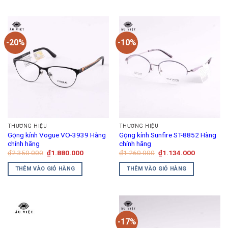
phẩm
-20%
-10%
THƯƠNG HIỆU
THƯƠNG HIỆU
Gọng kính Vogue VO-3939 Hàng
Gọng kính Sunfire ST-8852 Hàng
chính hãng
chính hãng
Giá
Giá
Giá
Giá
₫
2.350.000
₫
1.880.000
₫
1.260.000
₫
1.134.000
gốc
hiện
gốc
hiện
là:
tại
là:
tại
THÊM VÀO GIỎ HÀNG
THÊM VÀO GIỎ HÀNG
₫2.350.000.
là:
₫1.260.000.
là:
₫1.880.000.
₫1.134.00
-17%