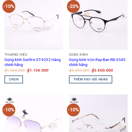
-10%
-20%
THƯƠNG HIỆU
GỌNG KÍNH
Gọng kính Sunfire ST-9232 Hàng
Gọng kính tròn Ray-Ban RB-3545
chính hãng
chính hãng
Giá
Giá
Giá
Giá
₫
1.260.000
₫
1.134.000
₫
4.250.000
₫
3.400.000
gốc
hiện
gốc
hiện
là:
tại
là:
tại
CHỌN
THÊM VÀO GIỎ HÀNG
₫1.260.000.
là:
₫4.250.000.
là:
₫1.134.000.
₫3.400.00
Sản
phẩm
này
có
-10%
-10%
nhiều
biến
thể.
Các