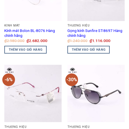
tùy
chọn
có
thể
KÍNH MÁT
THƯƠNG HIỆU
được
Kính mát Bolon BL-8076 Hàng
Gọng kính Sunfire ST-8697 Hàng
chọn
chính hãng
chính hãng
trên
Giá
Giá
Giá
Giá
₫
2.980.000
₫
2.682.000
₫
1.240.000
₫
1.116.000
gốc
hiện
gốc
hiện
trang
là:
tại
là:
tại
THÊM VÀO GIỎ HÀNG
THÊM VÀO GIỎ HÀNG
₫2.980.000.
là:
₫1.240.000.
là:
sản
₫2.682.000.
₫1.116.00
phẩm
-6%
-30%
THƯƠNG HIỆU
THƯƠNG HIỆU