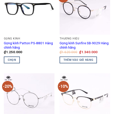
GỌNG KÍNH
THƯƠNG HIỆU
Gọng kính Patton PS-8801 Hàng
Gọng kính Sunfire SB-9029 Hàng
chính hãng
chính hãng
Giá
Giá
₫
1.250.000
₫
1.620.000
₫
1.340.000
gốc
hiện
là:
tại
CHỌN
THÊM VÀO GIỎ HÀNG
₫1.620.000.
là:
₫1.340.00
Sản
phẩm
này
có
-20%
-10%
nhiều
biến
thể.
Các
tùy
chọn