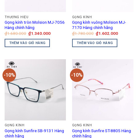
có
thể
THƯƠNG HIỆU
GỌNG KÍNH
được
Gọng kính tròn Molsion MJ-7056
Gọng kính vuông Molsion MJ-
chọn
Hàng chính hãng
7170 Hàng chính hãng
trên
Giá
Giá
Giá
Giá
₫
1.680.000
₫
1.340.000
₫
1.780.000
₫
1.602.000
gốc
hiện
gốc
hiện
trang
là:
tại
là:
tại
THÊM VÀO GIỎ HÀNG
THÊM VÀO GIỎ HÀNG
₫1.680.000.
là:
₫1.780.000.
là:
sản
₫1.340.000.
₫1.602.00
phẩm
-10%
-10%
GỌNG KÍNH
GỌNG KÍNH
Gọng kính Sunfire SB-9131 Hàng
Gọng kính Sunfire ST-8805 Hàng
chính hãng
chính hãng