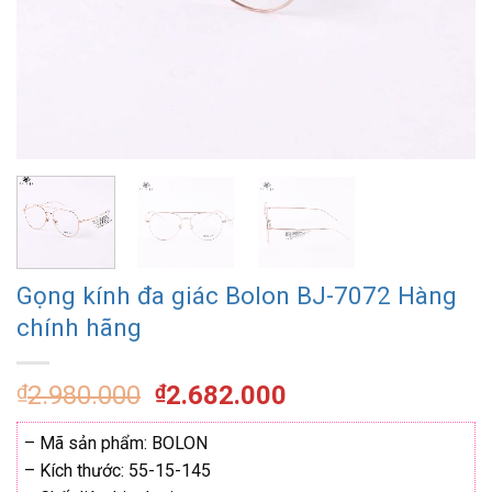
Gọng kính đa giác Bolon BJ-7072 Hàng
chính hãng
Giá
Giá
₫
2.980.000
₫
2.682.000
gốc
hiện
là:
tại
– Mã sản phẩm: BOLON
₫2.980.000.
là:
– Kích thước: 55-15-145