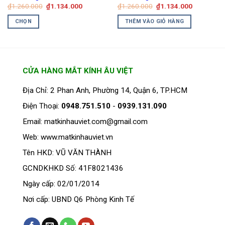
Giá
Giá
Giá
Giá
₫
1.260.000
₫
1.134.000
₫
1.260.000
₫
1.134.000
gốc
hiện
gốc
hiện
là:
tại
là:
tại
CHỌN
THÊM VÀO GIỎ HÀNG
₫1.260.000.
là:
₫1.260.000.
là:
₫1.134.000.
₫1.134.00
Sản
phẩm
này
có
CỬA HÀNG MẮT KÍNH ÂU VIỆT
nhiều
biến
Địa Chỉ: 2 Phan Anh, Phường 14, Quận 6, TP.HCM
thể.
Điện Thoại:
0948.751.510
-
0939.131.090
Các
tùy
Email: matkinhauviet.com@gmail.com
chọn
Web: www.matkinhauviet.vn
có
thể
Tên HKD: VŨ VĂN THÀNH
được
GCNDKHKD Số: 41F8021436
chọn
trên
Ngày cấp: 02/01/2014
trang
Nơi cấp: UBND Q6 Phòng Kinh Tế
sản
phẩm