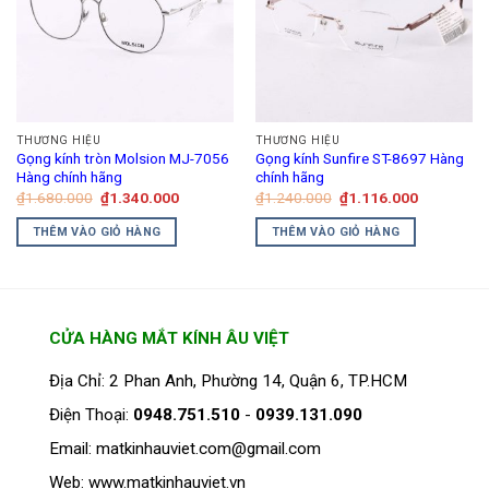
thể.
Các
tùy
chọn
có
thể
THƯƠNG HIỆU
THƯƠNG HIỆU
được
Gọng kính tròn Molsion MJ-7056
Gọng kính Sunfire ST-8697 Hàng
chọn
Hàng chính hãng
chính hãng
trên
Giá
Giá
Giá
Giá
₫
1.680.000
₫
1.340.000
₫
1.240.000
₫
1.116.000
gốc
hiện
gốc
hiện
trang
là:
tại
là:
tại
THÊM VÀO GIỎ HÀNG
THÊM VÀO GIỎ HÀNG
₫1.680.000.
là:
₫1.240.000.
là:
sản
₫1.340.000.
₫1.116.00
phẩm
CỬA HÀNG MẮT KÍNH ÂU VIỆT
Địa Chỉ: 2 Phan Anh, Phường 14, Quận 6, TP.HCM
Điện Thoại:
0948.751.510
-
0939.131.090
Email: matkinhauviet.com@gmail.com
Web: www.matkinhauviet.vn