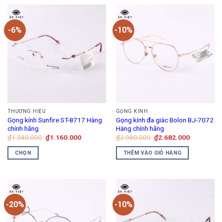
-6%
-10%
THƯƠNG HIỆU
GỌNG KÍNH
Gọng kính Sunfire ST-8717 Hàng
Gọng kính đa giác Bolon BJ-7072
chính hãng
Hàng chính hãng
Giá
Giá
Giá
Giá
₫
1.240.000
₫
1.160.000
₫
2.980.000
₫
2.682.000
gốc
hiện
gốc
hiện
là:
tại
là:
tại
CHỌN
THÊM VÀO GIỎ HÀNG
₫1.240.000.
là:
₫2.980.000.
là:
₫1.160.000.
₫2.682.00
Sản
phẩm
này
có
-20%
-10%
nhiều
biến