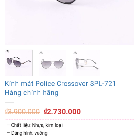
Kính mát Police Crossover SPL-721
Hàng chính hãng
Giá
Giá
₫
3.900.000
₫
2.730.000
gốc
hiện
là:
tại
– Chất liệu: Nhựa, kim loại
₫3.900.000.
là:
– Dáng hình: vuông