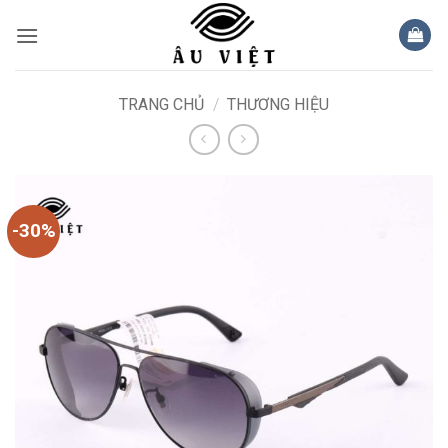
Bỏ
qua
nội
dung
TRANG CHỦ
/
THƯƠNG HIỆU
-30%