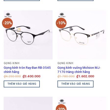
₫1.134.000.
₫1.134.00
-20%
-10%
GỌNG KÍNH
GỌNG KÍNH
Gọng kính tròn Ray-Ban RB-3545
Gọng kính vuông Molsion MJ-
chính hãng
7170 Hàng chính hãng
Giá
Giá
Giá
Giá
₫
4.250.000
₫
3.400.000
₫
1.780.000
₫
1.602.000
gốc
hiện
gốc
hiện
là:
tại
là:
tại
THÊM VÀO GIỎ HÀNG
THÊM VÀO GIỎ HÀNG
₫4.250.000.
là:
₫1.780.000.
là:
₫3.400.000.
₫1.602.00
-20%