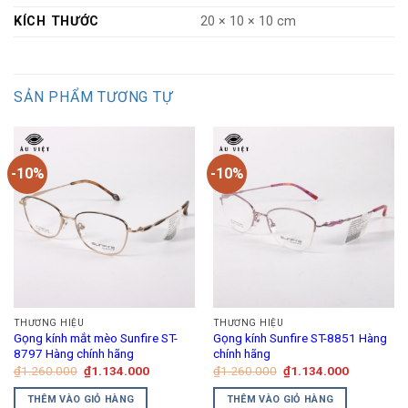
KÍCH THƯỚC
20 × 10 × 10 cm
SẢN PHẨM TƯƠNG TỰ
-10%
-10%
THƯƠNG HIỆU
THƯƠNG HIỆU
Gọng kính mắt mèo Sunfire ST-
Gọng kính Sunfire ST-8851 Hàng
8797 Hàng chính hãng
chính hãng
Giá
Giá
Giá
Giá
₫
1.260.000
₫
1.134.000
₫
1.260.000
₫
1.134.000
gốc
hiện
gốc
hiện
là:
tại
là:
tại
THÊM VÀO GIỎ HÀNG
THÊM VÀO GIỎ HÀNG
₫1.260.000.
là:
₫1.260.000.
là: