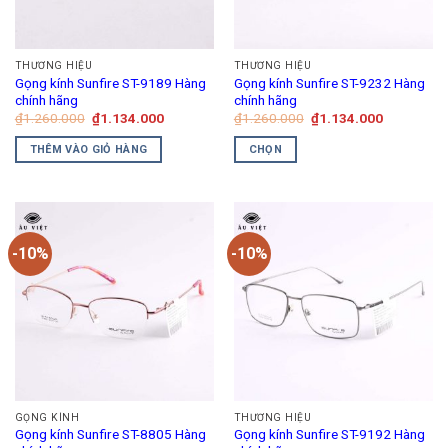
THƯƠNG HIỆU
THƯƠNG HIỆU
Gọng kính Sunfire ST-9189 Hàng
Gọng kính Sunfire ST-9232 Hàng
chính hãng
chính hãng
Giá
Giá
Giá
Giá
₫
1.260.000
₫
1.134.000
₫
1.260.000
₫
1.134.000
gốc
hiện
gốc
hiện
là:
tại
là:
tại
THÊM VÀO GIỎ HÀNG
CHỌN
₫1.260.000.
là:
₫1.260.000.
là:
₫1.134.000.
₫1.134.00
Sản
phẩm
này
có
-10%
-10%
nhiều
biến
thể.
Các
tùy
chọn
có
thể
GỌNG KÍNH
THƯƠNG HIỆU
được
Gọng kính Sunfire ST-8805 Hàng
Gọng kính Sunfire ST-9192 Hàng
chọn