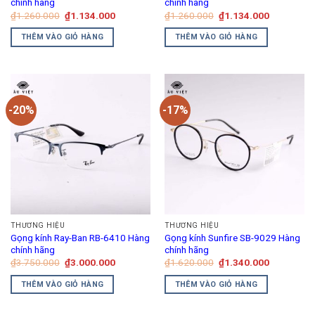
chính hãng
chính hãng
trên
Giá
Giá
Giá
Giá
₫
1.260.000
₫
1.134.000
₫
1.260.000
₫
1.134.000
gốc
hiện
gốc
hiện
trang
là:
tại
là:
tại
THÊM VÀO GIỎ HÀNG
THÊM VÀO GIỎ HÀNG
₫1.260.000.
là:
₫1.260.000.
là:
sản
₫1.134.000.
₫1.134.00
phẩm
-20%
-17%
THƯƠNG HIỆU
THƯƠNG HIỆU
Gọng kính Ray-Ban RB-6410 Hàng
Gọng kính Sunfire SB-9029 Hàng
chính hãng
chính hãng
Giá
Giá
Giá
Giá
₫
3.750.000
₫
3.000.000
₫
1.620.000
₫
1.340.000
gốc
hiện
gốc
hiện
là:
tại
là:
tại
THÊM VÀO GIỎ HÀNG
THÊM VÀO GIỎ HÀNG
₫3.750.000.
là:
₫1.620.000.
là:
₫3.000.000.
₫1.340.00