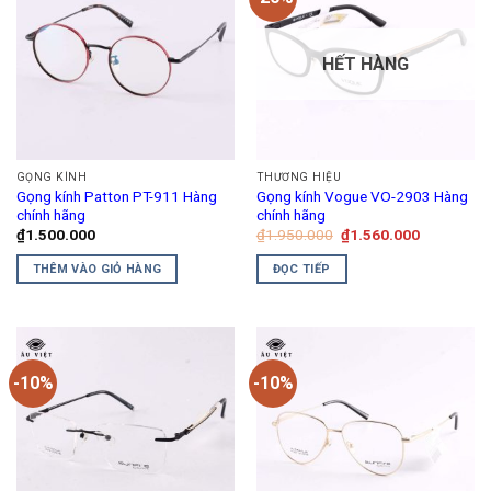
HẾT HÀNG
GỌNG KÍNH
THƯƠNG HIỆU
Gọng kính Patton PT-911 Hàng
Gọng kính Vogue VO-2903 Hàng
chính hãng
chính hãng
Giá
Giá
₫
1.500.000
₫
1.950.000
₫
1.560.000
gốc
hiện
là:
tại
THÊM VÀO GIỎ HÀNG
ĐỌC TIẾP
₫1.950.000.
là:
₫1.560.00
-10%
-10%