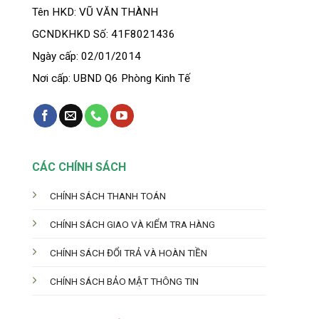
được
Tên HKD: VŨ VĂN THÀNH
chọn
trên
GCNDKHKD Số: 41F8021436
trang
Ngày cấp: 02/01/2014
sản
phẩm
Nơi cấp: UBND Q6 Phòng Kinh Tế
CÁC CHÍNH SÁCH
CHÍNH SÁCH THANH TOÁN
CHÍNH SÁCH GIAO VÀ KIỂM TRA HÀNG
CHÍNH SÁCH ĐỔI TRẢ VÀ HOÀN TIỀN
CHÍNH SÁCH BẢO MẬT THÔNG TIN