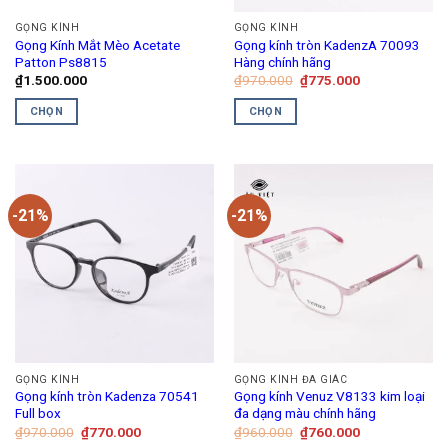
GỌNG KÍNH
GỌNG KÍNH
Gọng Kính Mắt Mèo Acetate
Gọng kính tròn KadenzA 70093
Patton Ps8815
Hàng chính hãng
Giá
Giá
₫
1.500.000
₫
970.000
₫
775.000
gốc
hiện
là:
tại
CHỌN
CHỌN
₫970.000.
là:
₫775.000.
Sản
Sản
phẩm
phẩm
này
này
có
có
-21%
-21%
nhiều
nhiều
biến
biến
thể.
thể.
Các
Các
tùy
tùy
chọn
chọn
có
có
thể
thể
GỌNG KÍNH
GỌNG KÍNH ĐA GIÁC
được
được
Gọng kính tròn Kadenza 70541
Gọng kính Venuz V8133 kim loại
chọn
chọn
Full box
đa dạng màu chính hãng
trên
trên
Giá
Giá
Giá
Giá
₫
970.000
₫
770.000
₫
960.000
₫
760.000
gốc
hiện
gốc
hiện