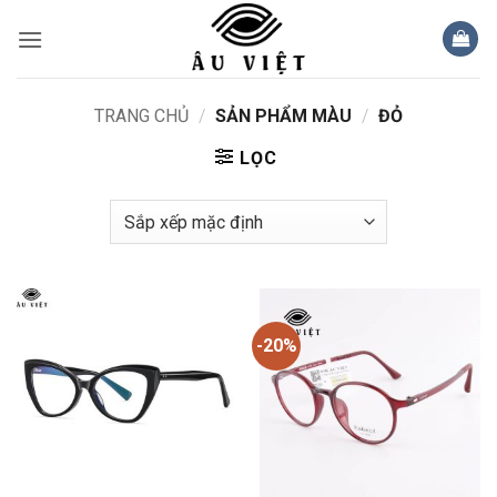
Bỏ
qua
nội
dung
TRANG CHỦ
/
SẢN PHẨM MÀU
/
ĐỎ
LỌC
-20%