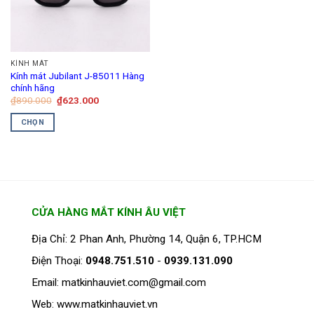
tùy
tùy
chọn
chọn
có
có
thể
thể
KÍNH MÁT
được
được
Kính mát Jubilant J-85011 Hàng
chọn
chọn
chính hãng
trên
trên
Giá
Giá
₫
890.000
₫
623.000
gốc
hiện
trang
trang
là:
tại
CHỌN
₫890.000.
là:
sản
sản
₫623.000.
Sản
phẩm
phẩm
phẩm
này
có
nhiều
CỬA HÀNG MẮT KÍNH ÂU VIỆT
biến
thể.
Địa Chỉ: 2 Phan Anh, Phường 14, Quận 6, TP.HCM
Các
tùy
Điện Thoại:
0948.751.510
-
0939.131.090
chọn
Email: matkinhauviet.com@gmail.com
có
thể
Web: www.matkinhauviet.vn