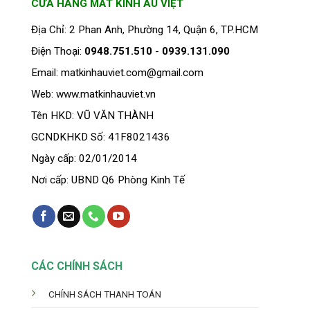
CỬA HÀNG MẮT KÍNH ÂU VIỆT
nhiều
biến
Địa Chỉ: 2 Phan Anh, Phường 14, Quận 6, TP.HCM
thể.
Điện Thoại:
0948.751.510
-
0939.131.090
Các
tùy
Email: matkinhauviet.com@gmail.com
chọn
Web: www.matkinhauviet.vn
có
thể
Tên HKD: VŨ VĂN THÀNH
được
GCNDKHKD Số: 41F8021436
chọn
trên
Ngày cấp: 02/01/2014
trang
Nơi cấp: UBND Q6 Phòng Kinh Tế
sản
phẩm
CÁC CHÍNH SÁCH
CHÍNH SÁCH THANH TOÁN