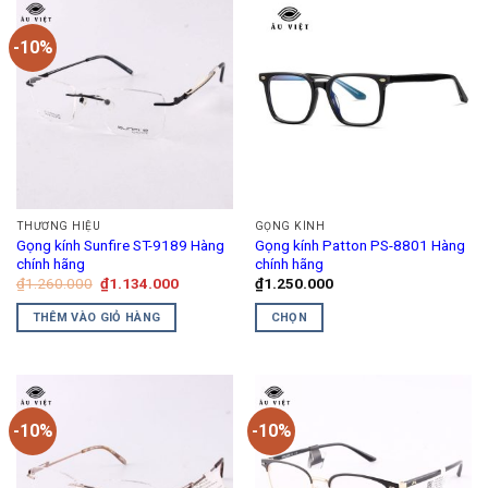
-10%
THƯƠNG HIỆU
GỌNG KÍNH
Gọng kính Sunfire ST-9189 Hàng
Gọng kính Patton PS-8801 Hàng
chính hãng
chính hãng
Giá
Giá
₫
1.260.000
₫
1.134.000
₫
1.250.000
gốc
hiện
là:
tại
THÊM VÀO GIỎ HÀNG
CHỌN
₫1.260.000.
là:
₫1.134.000.
Sản
phẩm
này
có
-10%
-10%
nhiều
biến
thể.