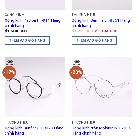
GỌNG KÍNH
THƯƠNG HIỆU
Gọng kính Patton PT-911 Hàng
Gọng kính Sunfire ST-8851 Hàng
chính hãng
chính hãng
Giá
Giá
₫
1.500.000
₫
1.260.000
₫
1.134.000
gốc
hiện
là:
tại
THÊM VÀO GIỎ HÀNG
THÊM VÀO GIỎ HÀNG
₫1.260.000.
là:
₫1.134.00
-17%
-20%
THƯƠNG HIỆU
THƯƠNG HIỆU
Gọng kính Sunfire SB-9029 Hàng
Gọng kính tròn Molsion MJ-7056
chính hãng
Hàng chính hãng