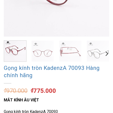
Gọng kính tròn KadenzA 70093 Hàng
chính hãng
Giá
Giá
₫
970.000
₫
775.000
gốc
hiện
MẮT KÍNH ÂU VIỆT
là:
tại
₫970.000.
là:
Gọng kính tròn KadenzA 70093