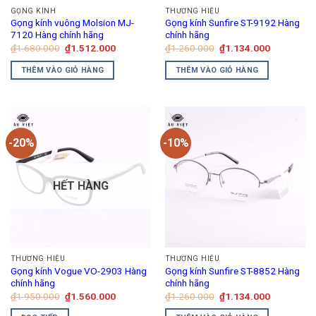
GỌNG KÍNH
THƯƠNG HIỆU
Gọng kính vuông Molsion MJ-
Gọng kính Sunfire ST-9192 Hàng
7120 Hàng chính hãng
chính hãng
Giá
Giá
Giá
Giá
₫
1.680.000
₫
1.512.000
₫
1.260.000
₫
1.134.000
gốc
hiện
gốc
hiện
là:
tại
là:
tại
THÊM VÀO GIỎ HÀNG
THÊM VÀO GIỎ HÀNG
₫1.680.000.
là:
₫1.260.000.
là:
₫1.512.000.
₫1.134.00
-20%
-10%
HẾT HÀNG
THƯƠNG HIỆU
THƯƠNG HIỆU
Gọng kính Vogue VO-2903 Hàng
Gọng kính Sunfire ST-8852 Hàng
chính hãng
chính hãng
Giá
Giá
Giá
Giá
₫
1.950.000
₫
1.560.000
₫
1.260.000
₫
1.134.000
gốc
hiện
gốc
hiện
là:
tại
là:
tại