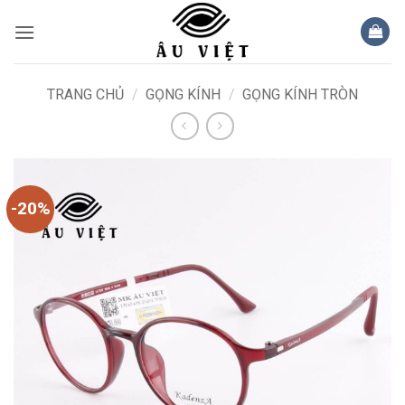
Bỏ
qua
nội
dung
TRANG CHỦ
/
GỌNG KÍNH
/
GỌNG KÍNH TRÒN
-20%