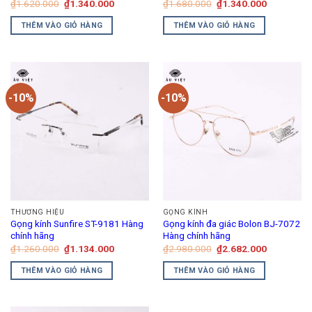
Giá
Giá
Giá
Giá
₫
1.620.000
₫
1.340.000
₫
1.680.000
₫
1.340.000
gốc
hiện
gốc
hiện
là:
tại
là:
tại
THÊM VÀO GIỎ HÀNG
THÊM VÀO GIỎ HÀNG
₫1.620.000.
là:
₫1.680.000.
là:
₫1.340.000.
₫1.340.00
-10%
-10%
THƯƠNG HIỆU
GỌNG KÍNH
Gọng kính Sunfire ST-9181 Hàng
Gọng kính đa giác Bolon BJ-7072
chính hãng
Hàng chính hãng
Giá
Giá
Giá
Giá
₫
1.260.000
₫
1.134.000
₫
2.980.000
₫
2.682.000
gốc
hiện
gốc
hiện
là:
tại
là:
tại
THÊM VÀO GIỎ HÀNG
THÊM VÀO GIỎ HÀNG
₫1.260.000.
là:
₫2.980.000.
là:
₫1.134.000.
₫2.682.00