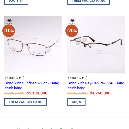
ĐỌC TIẾP
THÊM VÀO GIỎ HÀNG
₫1.950.000.
là:
₫1.260.000.
là:
₫1.560.000.
₫1.134.00
-10%
-20%
THƯƠNG HIỆU
THƯƠNG HIỆU
Gọng kính Sunfire ST-9277 Hàng
Gọng kính Ray-Ban RB-8746 Hàng
chính hãng
chính hãng
Giá
Giá
Giá
Giá
₫
1.260.000
₫
1.134.000
₫
5.950.000
₫
4.760.000
gốc
hiện
gốc
hiện
là:
tại
là:
tại
THÊM VÀO GIỎ HÀNG
CHỌN
₫1.260.000.
là:
₫5.950.000.
là:
₫1.134.000.
₫4.760.00
Sản
phẩm
này
có