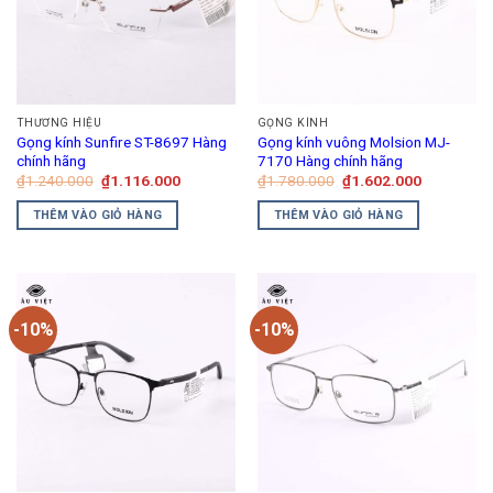
Các
tùy
chọn
có
thể
THƯƠNG HIỆU
GỌNG KÍNH
được
Gọng kính Sunfire ST-8697 Hàng
Gọng kính vuông Molsion MJ-
chọn
chính hãng
7170 Hàng chính hãng
trên
Giá
Giá
Giá
Giá
₫
1.240.000
₫
1.116.000
₫
1.780.000
₫
1.602.000
gốc
hiện
gốc
hiện
trang
là:
tại
là:
tại
THÊM VÀO GIỎ HÀNG
THÊM VÀO GIỎ HÀNG
₫1.240.000.
là:
₫1.780.000.
là:
sản
₫1.116.000.
₫1.602.00
phẩm
-10%
-10%