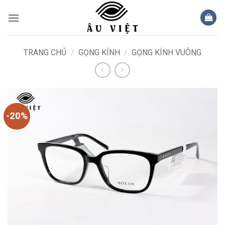
Bỏ
qua
nội
dung
TRANG CHỦ
/
GỌNG KÍNH
/
GỌNG KÍNH VUÔNG
-20%