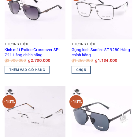
THƯƠNG HIỆU
THƯƠNG HIỆU
Kính mát Police Crossover SPL-
Gọng kính Sunfire ST-9280 Hàng
721 Hàng chính hãng
chính hãng
Giá
Giá
Giá
Giá
₫
3.900.000
₫
2.730.000
₫
1.260.000
₫
1.134.000
gốc
hiện
gốc
hiện
là:
tại
là:
tại
THÊM VÀO GIỎ HÀNG
CHỌN
₫3.900.000.
là:
₫1.260.000.
là:
₫2.730.000.
₫1.134.00
Sản
phẩm
này
có
-10%
-10%
nhiều
biến
thể.
Các
tùy
chọn