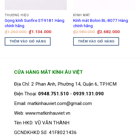
có
thể
THƯƠNG HIỆU
KÍNH MÁT
được
Gọng kính Sunfire ST-9181 Hàng
Kính mát Bolon BL-8077 Hàng
chọn
chính hãng
chính hãng
trên
Giá
Giá
Giá
Giá
₫
1.260.000
₫
1.134.000
₫
2.980.000
₫
2.682.000
gốc
hiện
gốc
hiện
trang
là:
tại
là:
tại
THÊM VÀO GIỎ HÀNG
THÊM VÀO GIỎ HÀNG
₫1.260.000.
là:
₫2.980.000.
là:
sản
₫1.134.000.
₫2.682.00
phẩm
CỬA HÀNG MẮT KÍNH ÂU VIỆT
Địa Chỉ: 2 Phan Anh, Phường 14, Quận 6, TP.HCM
Điện Thoại:
0948.751.510
-
0939.131.090
Email: matkinhauviet.com@gmail.com
Web: www.matkinhauviet.vn
Tên HKD: VŨ VĂN THÀNH
GCNDKHKD Số: 41F8021436