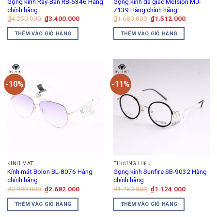
Gọng kính Ray-Ban RB-6346 Hàng
Gọng kính đa giác Molsion MJ-
chọn
chính hãng
7139 Hàng chính hãng
trên
Giá
Giá
Giá
Giá
₫
4.250.000
₫
3.400.000
₫
1.680.000
₫
1.512.000
gốc
hiện
gốc
hiện
trang
là:
tại
là:
tại
THÊM VÀO GIỎ HÀNG
THÊM VÀO GIỎ HÀNG
₫4.250.000.
là:
₫1.680.000.
là:
sản
₫3.400.000.
₫1.512.00
phẩm
-10%
-11%
KÍNH MÁT
THƯƠNG HIỆU
Kính mát Bolon BL-8076 Hàng
Gọng kính Sunfire SB-9032 Hàng
chính hãng
chính hãng
Giá
Giá
Giá
Giá
₫
2.980.000
₫
2.682.000
₫
1.260.000
₫
1.124.000
gốc
hiện
gốc
hiện
là:
tại
là:
tại
THÊM VÀO GIỎ HÀNG
THÊM VÀO GIỎ HÀNG
₫2.980.000.
là:
₫1.260.000.
là:
₫2.682.000.
₫1.124.00