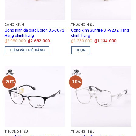
GỌNG KÍNH
THƯƠNG HIỆU
Gọng kính đa giác Bolon BJ-7072
Gọng kính Sunfire ST-9232 Hàng
Hàng chính hãng
chính hãng
Giá
Giá
Giá
Giá
₫
2.980.000
₫
2.682.000
₫
1.260.000
₫
1.134.000
gốc
hiện
gốc
hiện
là:
tại
là:
tại
THÊM VÀO GIỎ HÀNG
CHỌN
₫2.980.000.
là:
₫1.260.000.
là:
₫2.682.000.
₫1.134.00
Sản
phẩm
này
có
-20%
-10%
nhiều
biến
thể.
Các
tùy
chọn
có
thể
THƯƠNG HIỆU
THƯƠNG HIỆU
được