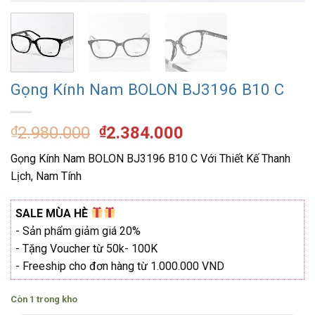
Gọng Kính Nam BOLON BJ3196 B10 C
Giá
Giá
₫
2.980.000
₫
2.384.000
gốc
hiện
Gọng Kính Nam BOLON BJ3196 B10 C Với Thiết Kế Thanh
là:
tại
Lịch, Nam Tính
₫2.980.000.
là:
₫2.384.000.
SALE MÙA HÈ
- Sản phẩm giảm giá 20%
- Tặng Voucher từ 50k- 100K
- Freeship cho đơn hàng từ 1.000.000 VND
Còn 1 trong kho