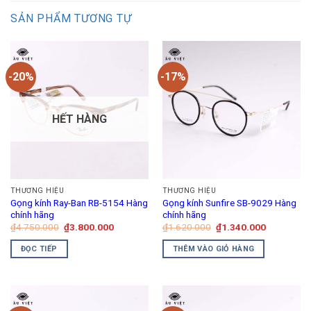
SẢN PHẨM TƯƠNG TỰ
-20%
-17%
HẾT HÀNG
THƯƠNG HIỆU
THƯƠNG HIỆU
Gọng kính Ray-Ban RB-5154 Hàng
Gọng kính Sunfire SB-9029 Hàng
chính hãng
chính hãng
Giá
Giá
Giá
Giá
₫
4.750.000
₫
3.800.000
₫
1.620.000
₫
1.340.000
gốc
hiện
gốc
hiện
là:
tại
là:
tại
ĐỌC TIẾP
THÊM VÀO GIỎ HÀNG
₫4.750.000.
là:
₫1.620.000.
là:
₫3.800.000.
₫1.340.00