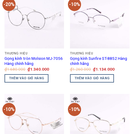
-20%
-10%
THƯƠNG HIỆU
THƯƠNG HIỆU
Gọng kính tròn Molsion MJ-7056
Gọng kính Sunfire ST-8852 Hàng
Hàng chính hãng
chính hãng
Giá
Giá
Giá
Giá
₫
1.680.000
₫
1.340.000
₫
1.260.000
₫
1.134.000
gốc
hiện
gốc
hiện
là:
tại
là:
tại
THÊM VÀO GIỎ HÀNG
THÊM VÀO GIỎ HÀNG
₫1.680.000.
là:
₫1.260.000.
là:
₫1.340.000.
₫1.134.00
-10%
-10%