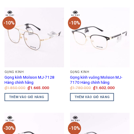
-10%
-10%
GỌNG KÍNH
GỌNG KÍNH
Gọng kính Molsion MJ-7128
Gọng kính vuông Molsion MJ-
Hàng chính hãng
7170 Hàng chính hãng
Giá
Giá
Giá
Giá
₫
1.850.000
₫
1.665.000
₫
1.780.000
₫
1.602.000
gốc
hiện
gốc
hiện
là:
tại
là:
tại
THÊM VÀO GIỎ HÀNG
THÊM VÀO GIỎ HÀNG
₫1.850.000.
là:
₫1.780.000.
là:
₫1.665.000.
₫1.602.00
-30%
-10%