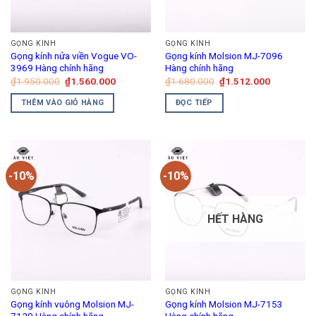
GỌNG KÍNH
GỌNG KÍNH
Gọng kính nửa viền Vogue VO-
Gọng kính Molsion MJ-7096
3969 Hàng chính hãng
Hàng chính hãng
Giá
Giá
Giá
Giá
₫
1.950.000
₫
1.560.000
₫
1.680.000
₫
1.512.000
gốc
hiện
gốc
hiện
là:
tại
là:
tại
THÊM VÀO GIỎ HÀNG
ĐỌC TIẾP
₫1.950.000.
là:
₫1.680.000.
là:
₫1.560.000.
₫1.512.00
-10%
-10%
HẾT HÀNG
GỌNG KÍNH
GỌNG KÍNH
Gọng kính vuông Molsion MJ-
Gọng kính Molsion MJ-7153
7120 Hàng chính hãng
Hàng chính hãng