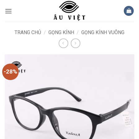
Bỏ
qua
nội
dung
TRANG CHỦ
/
GỌNG KÍNH
/
GỌNG KÍNH VUÔNG
-28%