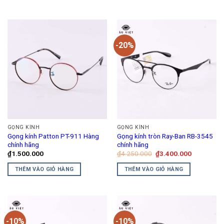
₫1.602.000.
₫1.650.00
Sản
phẩm
này
có
-20%
nhiều
biến
thể.
Các
tùy
chọn
có
thể
GỌNG KÍNH
GỌNG KÍNH
được
Gọng kính Patton PT-911 Hàng
Gọng kính tròn Ray-Ban RB-3545
chọn
chính hãng
chính hãng
trên
Giá
Giá
₫
1.500.000
₫
4.250.000
₫
3.400.000
gốc
hiện
trang
là:
tại
THÊM VÀO GIỎ HÀNG
THÊM VÀO GIỎ HÀNG
₫4.250.000.
là:
sản
₫3.400.00
phẩm
-10%
-10%