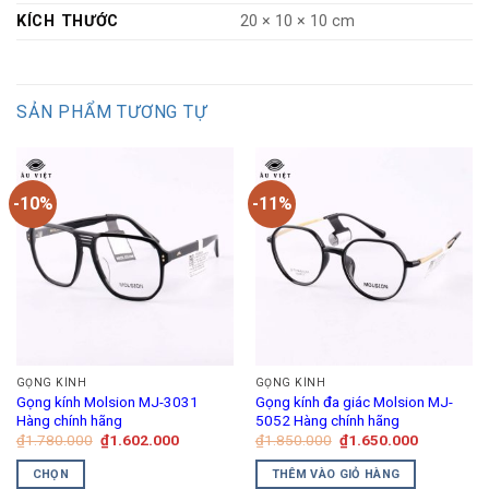
KÍCH THƯỚC
20 × 10 × 10 cm
SẢN PHẨM TƯƠNG TỰ
-10%
-11%
GỌNG KÍNH
GỌNG KÍNH
Gọng kính Molsion MJ-3031
Gọng kính đa giác Molsion MJ-
Hàng chính hãng
5052 Hàng chính hãng
Giá
Giá
Giá
Giá
₫
1.780.000
₫
1.602.000
₫
1.850.000
₫
1.650.000
gốc
hiện
gốc
hiện
là:
tại
là:
tại
CHỌN
THÊM VÀO GIỎ HÀNG
₫1.780.000.
là:
₫1.850.000.
là: