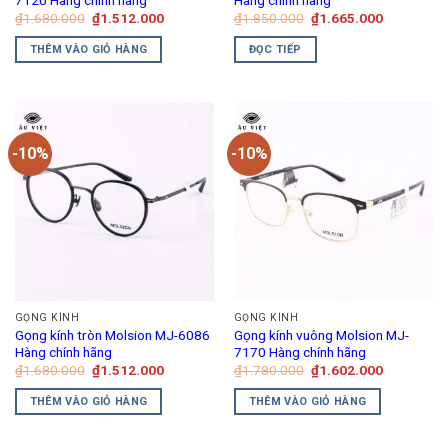
Giá
Giá
Giá
Giá
₫
1.680.000
₫
1.512.000
₫
1.850.000
₫
1.665.000
gốc
hiện
gốc
hiện
là:
tại
là:
tại
THÊM VÀO GIỎ HÀNG
ĐỌC TIẾP
₫1.680.000.
là:
₫1.850.000.
là:
₫1.512.000.
₫1.665.00
-10%
-10%
GỌNG KÍNH
GỌNG KÍNH
Gọng kính tròn Molsion MJ-6086
Gọng kính vuông Molsion MJ-
Hàng chính hãng
7170 Hàng chính hãng
Giá
Giá
Giá
Giá
₫
1.680.000
₫
1.512.000
₫
1.780.000
₫
1.602.000
gốc
hiện
gốc
hiện
là:
tại
là:
tại
THÊM VÀO GIỎ HÀNG
THÊM VÀO GIỎ HÀNG
₫1.680.000.
là:
₫1.780.000.
là:
₫1.512.000.
₫1.602.00