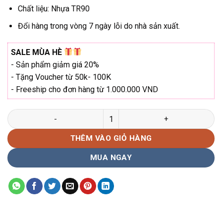
₫290.000.
Chất liệu: Nhựa TR90
Đổi hàng trong vòng 7 ngày lỗi do nhà sản xuất.
SALE MÙA HÈ
- Sản phẩm giảm giá 20%
- Tặng Voucher từ 50k- 100K
- Freeship cho đơn hàng từ 1.000.000 VND
Gọng kính vuông KadenzA K-332 Hàng chính hãng số lượng
THÊM VÀO GIỎ HÀNG
MUA NGAY