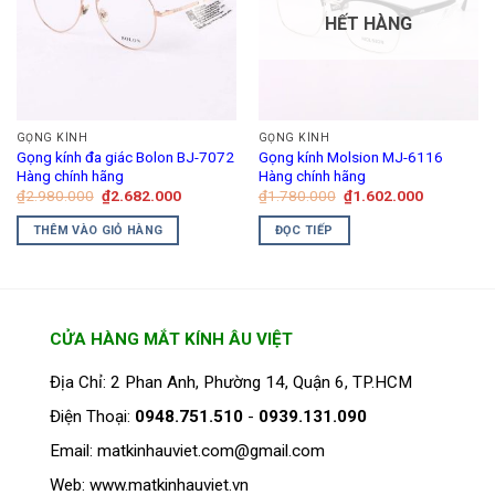
thể.
HẾT HÀNG
Các
tùy
chọn
có
thể
GỌNG KÍNH
GỌNG KÍNH
được
Gọng kính đa giác Bolon BJ-7072
Gọng kính Molsion MJ-6116
chọn
Hàng chính hãng
Hàng chính hãng
trên
Giá
Giá
Giá
Giá
₫
2.980.000
₫
2.682.000
₫
1.780.000
₫
1.602.000
gốc
hiện
gốc
hiện
trang
là:
tại
là:
tại
THÊM VÀO GIỎ HÀNG
ĐỌC TIẾP
₫2.980.000.
là:
₫1.780.000.
là:
sản
₫2.682.000.
₫1.602.00
phẩm
CỬA HÀNG MẮT KÍNH ÂU VIỆT
Địa Chỉ: 2 Phan Anh, Phường 14, Quận 6, TP.HCM
Điện Thoại:
0948.751.510
-
0939.131.090
Email: matkinhauviet.com@gmail.com
Web: www.matkinhauviet.vn