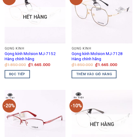
HẾT HÀNG
GỌNG KÍNH
GỌNG KÍNH
Gọng kính Molsion MJ-7152
Gọng kính Molsion MJ-7128
Hàng chính hãng
Hàng chính hãng
Giá
Giá
Giá
Giá
₫
1.850.000
₫
1.665.000
₫
1.850.000
₫
1.665.000
gốc
hiện
gốc
hiện
là:
tại
là:
tại
ĐỌC TIẾP
THÊM VÀO GIỎ HÀNG
₫1.850.000.
là:
₫1.850.000.
là:
₫1.665.000.
₫1.665.00
-20%
-10%
HẾT HÀNG