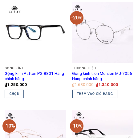
-20%
GỌNG KÍNH
THƯƠNG HIỆU
Gọng kính Patton PS-8801 Hàng
Gọng kính tròn Molsion MJ-7056
chính hãng
Hàng chính hãng
Giá
Giá
₫
1.250.000
₫
1.680.000
₫
1.340.000
gốc
hiện
là:
tại
CHỌN
THÊM VÀO GIỎ HÀNG
₫1.680.000.
là:
₫1.340.00
Sản
phẩm
này
có
-10%
-10%
nhiều
biến