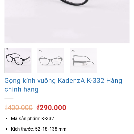
Gọng kính vuông KadenzA K-332 Hàng
chính hãng
Giá
Giá
₫
400.000
₫
290.000
gốc
hiện
Mã sản phẩm: K-332
là:
tại
₫400.000.
là:
Kích thước: 52-18-138 mm