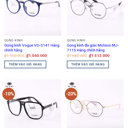
GỌNG KÍNH
GỌNG KÍNH
Gọng kính Vogue VO-5141 Hàng
Gọng kính đa giác Molsion MJ-
chính hãng
7115 Hàng chính hãng
Giá
Giá
Giá
Giá
₫
1.950.000
₫
1.560.000
₫
1.680.000
₫
1.512.000
gốc
hiện
gốc
hiện
là:
tại
là:
tại
THÊM VÀO GIỎ HÀNG
THÊM VÀO GIỎ HÀNG
₫1.950.000.
là:
₫1.680.000.
là:
₫1.560.000.
₫1.512.00
-10%
-20%