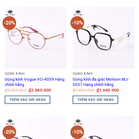
-20%
-10%
GỌNG KÍNH
GỌNG KÍNH
Gọng kính Vogue VO-4059 Hàng
Gọng kính đa giác Molsion MJ-
chính hãng
5057 Hàng chính hãng
Giá
Giá
Giá
Giá
₫
2.550.000
₫
2.040.000
₫
1.850.000
₫
1.665.000
gốc
hiện
gốc
hiện
là:
tại
là:
tại
THÊM VÀO GIỎ HÀNG
THÊM VÀO GIỎ HÀNG
₫2.550.000.
là:
₫1.850.000.
là:
₫2.040.000.
₫1.665.00
-20%
-10%