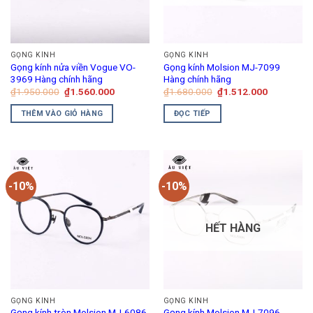
GỌNG KÍNH
GỌNG KÍNH
Gọng kính nửa viền Vogue VO-
Gọng kính Molsion MJ-7099
3969 Hàng chính hãng
Hàng chính hãng
Giá
Giá
Giá
Giá
₫
1.950.000
₫
1.560.000
₫
1.680.000
₫
1.512.000
gốc
hiện
gốc
hiện
là:
tại
là:
tại
THÊM VÀO GIỎ HÀNG
ĐỌC TIẾP
₫1.950.000.
là:
₫1.680.000.
là:
₫1.560.000.
₫1.512.00
-10%
-10%
HẾT HÀNG
GỌNG KÍNH
GỌNG KÍNH
Gọng kính tròn Molsion MJ-6086
Gọng kính Molsion MJ-7096