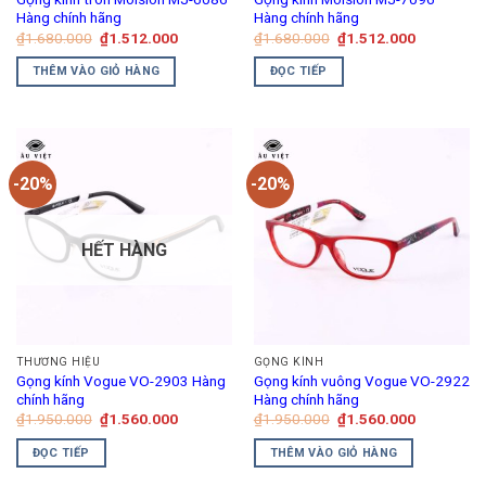
Hàng chính hãng
Hàng chính hãng
Giá
Giá
Giá
Giá
₫
1.680.000
₫
1.512.000
₫
1.680.000
₫
1.512.000
gốc
hiện
gốc
hiện
là:
tại
là:
tại
THÊM VÀO GIỎ HÀNG
ĐỌC TIẾP
₫1.680.000.
là:
₫1.680.000.
là:
₫1.512.000.
₫1.512.00
-20%
-20%
HẾT HÀNG
THƯƠNG HIỆU
GỌNG KÍNH
Gọng kính Vogue VO-2903 Hàng
Gọng kính vuông Vogue VO-2922
chính hãng
Hàng chính hãng
Giá
Giá
Giá
Giá
₫
1.950.000
₫
1.560.000
₫
1.950.000
₫
1.560.000
gốc
hiện
gốc
hiện
là:
tại
là:
tại
ĐỌC TIẾP
THÊM VÀO GIỎ HÀNG
₫1.950.000.
là:
₫1.950.000.
là:
₫1.560.000.
₫1.560.00