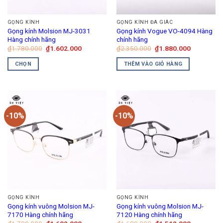
GỌNG KÍNH
GỌNG KÍNH ĐA GIÁC
Gọng kính Molsion MJ-3031
Gọng kính Vogue VO-4094 Hàng
Hàng chính hãng
chính hãng
Giá
Giá
Giá
Giá
₫
1.780.000
₫
1.602.000
₫
2.350.000
₫
1.880.000
gốc
hiện
gốc
hiện
là:
tại
là:
tại
CHỌN
THÊM VÀO GIỎ HÀNG
₫1.780.000.
là:
₫2.350.000.
là:
₫1.602.000.
₫1.880.00
Sản
phẩm
này
có
-10%
-10%
nhiều
biến
thể.
Các
tùy
chọn
có
thể
GỌNG KÍNH
GỌNG KÍNH
được
Gọng kính vuông Molsion MJ-
Gọng kính vuông Molsion MJ-
chọn
7170 Hàng chính hãng
7120 Hàng chính hãng
trên