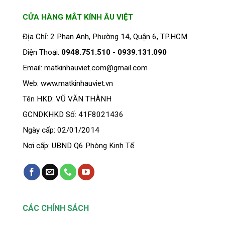
CỬA HÀNG MẮT KÍNH ÂU VIỆT
Địa Chỉ: 2 Phan Anh, Phường 14, Quận 6, TP.HCM
Điện Thoại:
0948.751.510
-
0939.131.090
Email: matkinhauviet.com@gmail.com
Web: www.matkinhauviet.vn
Tên HKD: VŨ VĂN THÀNH
GCNDKHKD Số: 41F8021436
Ngày cấp: 02/01/2014
Nơi cấp: UBND Q6 Phòng Kinh Tế
CÁC CHÍNH SÁCH