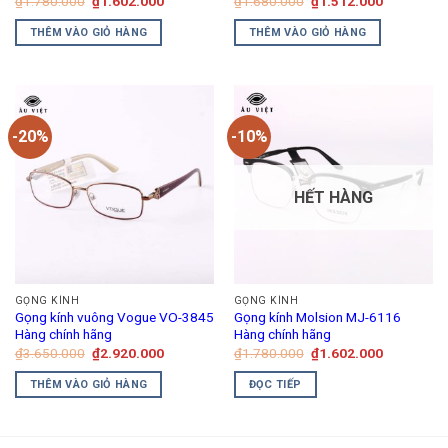
Giá
Giá
Giá
Giá
₫
1.780.000
₫
1.602.000
₫
1.680.000
₫
1.512.000
gốc
hiện
gốc
hiện
trang
là:
tại
là:
tại
THÊM VÀO GIỎ HÀNG
THÊM VÀO GIỎ HÀNG
₫1.780.000.
là:
₫1.680.000.
là:
sản
₫1.602.000.
₫1.512.00
phẩm
-20%
-10%
HẾT HÀNG
GỌNG KÍNH
GỌNG KÍNH
Gọng kính vuông Vogue VO-3845
Gọng kính Molsion MJ-6116
Hàng chính hãng
Hàng chính hãng
Giá
Giá
Giá
Giá
₫
3.650.000
₫
2.920.000
₫
1.780.000
₫
1.602.000
gốc
hiện
gốc
hiện
là:
tại
là:
tại
THÊM VÀO GIỎ HÀNG
ĐỌC TIẾP
₫3.650.000.
là:
₫1.780.000.
là:
₫2.920.000.
₫1.602.00