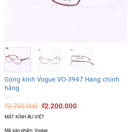
Gọng kính Vogue VO-3947 Hàng chính
hãng
Giá
Giá
₫
2.750.000
₫
2.200.000
gốc
hiện
MẮT KÍNH ÂU VIỆT
là:
tại
₫2.750.000.
là:
Mã sản phẩm: Vogue