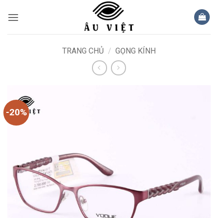
Bỏ
qua
nội
dung
TRANG CHỦ
/
GỌNG KÍNH
-20%