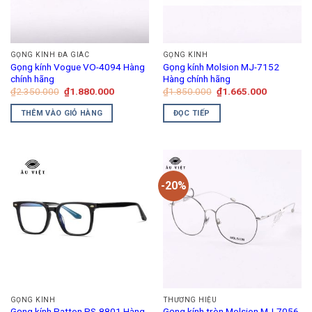
GỌNG KÍNH ĐA GIÁC
GỌNG KÍNH
Gọng kính Vogue VO-4094 Hàng
Gọng kính Molsion MJ-7152
chính hãng
Hàng chính hãng
Giá
Giá
Giá
Giá
₫
2.350.000
₫
1.880.000
₫
1.850.000
₫
1.665.000
gốc
hiện
gốc
hiện
là:
tại
là:
tại
THÊM VÀO GIỎ HÀNG
ĐỌC TIẾP
₫2.350.000.
là:
₫1.850.000.
là:
₫1.880.000.
₫1.665.00
-20%
GỌNG KÍNH
THƯƠNG HIỆU
Gọng kính Patton PS-8801 Hàng
Gọng kính tròn Molsion MJ-7056