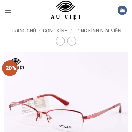
Bỏ
qua
nội
dung
TRANG CHỦ
/
GỌNG KÍNH
/
GỌNG KÍNH NỬA VIỀN
-20%