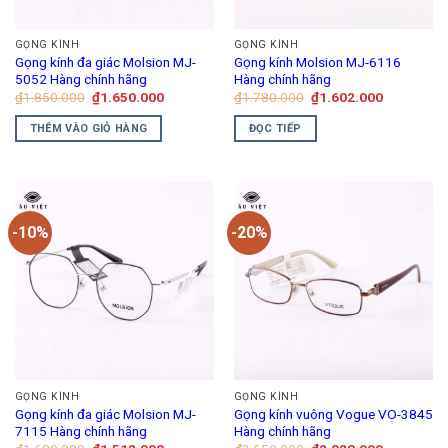
GỌNG KÍNH
GỌNG KÍNH
Gọng kính đa giác Molsion MJ-
Gọng kính Molsion MJ-6116
5052 Hàng chính hãng
Hàng chính hãng
Giá
Giá
Giá
Giá
₫
1.850.000
₫
1.650.000
₫
1.780.000
₫
1.602.000
gốc
hiện
gốc
hiện
là:
tại
là:
tại
THÊM VÀO GIỎ HÀNG
ĐỌC TIẾP
₫1.850.000.
là:
₫1.780.000.
là:
₫1.650.000.
₫1.602.00
-10%
-20%
GỌNG KÍNH
GỌNG KÍNH
Gọng kính đa giác Molsion MJ-
Gọng kính vuông Vogue VO-3845
7115 Hàng chính hãng
Hàng chính hãng