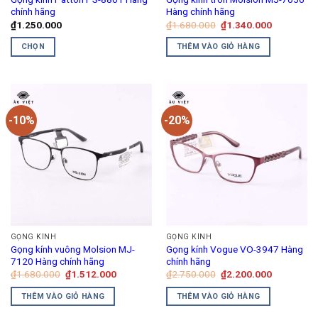
chính hãng
Hàng chính hãng
Giá
Giá
₫
1.250.000
₫
1.680.000
₫
1.340.000
gốc
hiện
là:
tại
CHỌN
THÊM VÀO GIỎ HÀNG
₫1.680.000.
là:
₫1.340.00
Sản
phẩm
này
có
-10%
-20%
nhiều
biến
thể.
Các
tùy
chọn
có
thể
GỌNG KÍNH
GỌNG KÍNH
được
Gọng kính vuông Molsion MJ-
Gọng kính Vogue VO-3947 Hàng
chọn
7120 Hàng chính hãng
chính hãng
trên
Giá
Giá
Giá
Giá
₫
1.680.000
₫
1.512.000
₫
2.750.000
₫
2.200.000
gốc
hiện
gốc
hiện
trang
là:
tại
là:
tại
THÊM VÀO GIỎ HÀNG
THÊM VÀO GIỎ HÀNG
₫1.680.000.
là:
₫2.750.000.
là:
sản
₫1.512.000.
₫2.200.00
phẩm