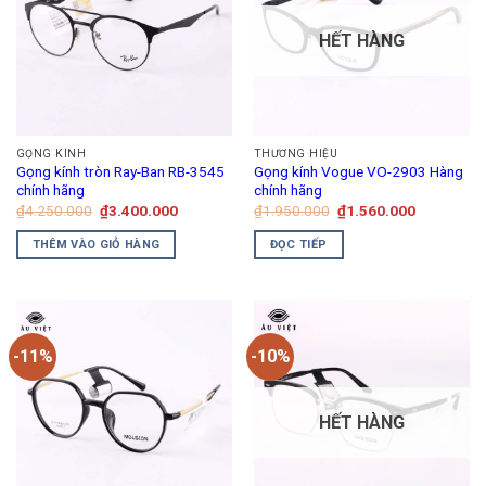
HẾT HÀNG
GỌNG KÍNH
THƯƠNG HIỆU
Gọng kính tròn Ray-Ban RB-3545
Gọng kính Vogue VO-2903 Hàng
chính hãng
chính hãng
Giá
Giá
Giá
Giá
₫
4.250.000
₫
3.400.000
₫
1.950.000
₫
1.560.000
gốc
hiện
gốc
hiện
là:
tại
là:
tại
THÊM VÀO GIỎ HÀNG
ĐỌC TIẾP
₫4.250.000.
là:
₫1.950.000.
là:
₫3.400.000.
₫1.560.00
-11%
-10%
HẾT HÀNG