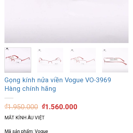
Gọng kính nửa viền Vogue VO-3969
Hàng chính hãng
Giá
Giá
₫
1.950.000
₫
1.560.000
gốc
hiện
MẮT KÍNH ÂU VIỆT
là:
tại
₫1.950.000.
là:
Mã sản phẩm: Vogue