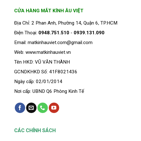
CỬA HÀNG MẮT KÍNH ÂU VIỆT
Địa Chỉ: 2 Phan Anh, Phường 14, Quận 6, TP.HCM
Điện Thoại:
0948.751.510
-
0939.131.090
Email: matkinhauviet.com@gmail.com
Web: www.matkinhauviet.vn
Tên HKD: VŨ VĂN THÀNH
GCNDKHKD Số: 41F8021436
Ngày cấp: 02/01/2014
Nơi cấp: UBND Q6 Phòng Kinh Tế
CÁC CHÍNH SÁCH