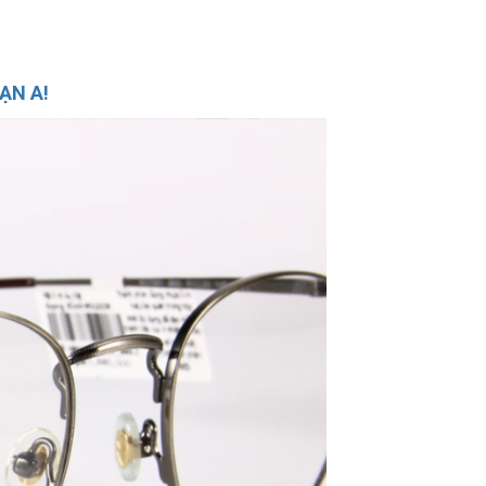
ẠN A!