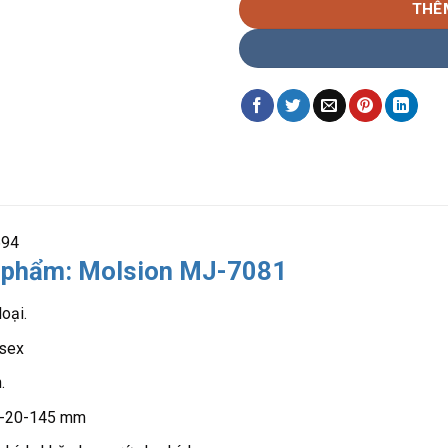
THÊ
694
 phẩm: Molsion MJ-7081
loại.
nisex
.
51-20-145 mm