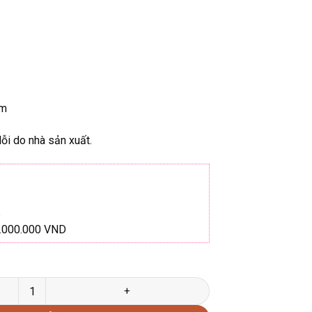
um
ỗi do nhà sản xuất.
1.000.000 VND
àng chính hãng số lượng