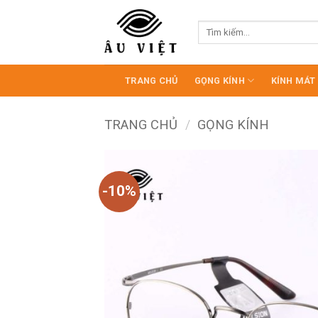
Bỏ
qua
Tìm
kiếm:
nội
dung
TRANG CHỦ
GỌNG KÍNH
KÍNH MÁT
TRANG CHỦ
/
GỌNG KÍNH
-10%