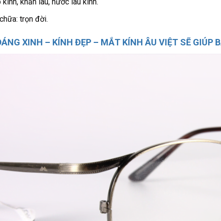
kính, khăn lau, nước lau kính.
hữa: trọn đời.
ÁNG XINH – KÍNH ĐẸP – MẮT KÍNH ÂU VIỆT SẼ GIÚP B