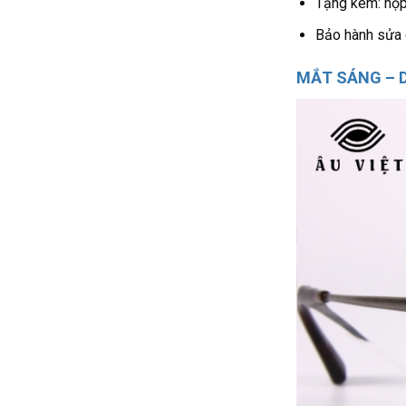
Tặng kèm: hộp 
Bảo hành sửa c
MẮT SÁNG – D