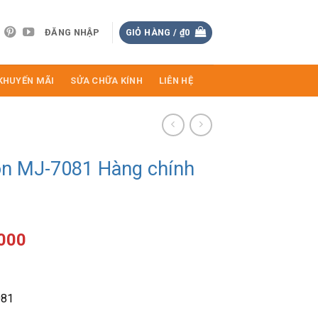
ĐĂNG NHẬP
GIỎ HÀNG /
₫
0
KHUYẾN MÃI
SỬA CHỮA KÍNH
LIÊN HỆ
on MJ-7081 Hàng chính
Giá
.000
hiện
tại
000.
là:
081
₫1.512.000.