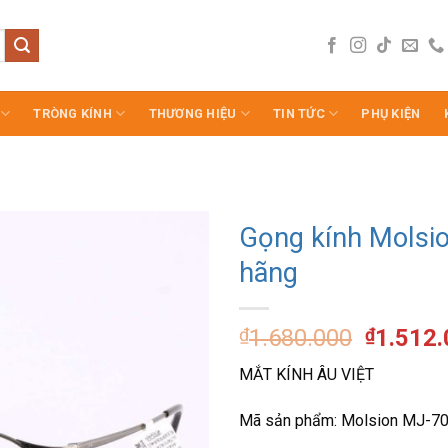
TRÒNG KÍNH
THƯƠNG HIỆU
TIN TỨC
PHỤ KIỆN
Gọng kính Molsi
hãng
Giá
₫
1.680.000
₫
1.512
gốc
MẮT KÍNH ÂU VIỆT
là:
₫1.680.
Mã sản phẩm: Molsion MJ-7