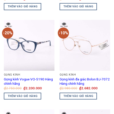
gốc
hiện
gốc
hiện
là:
tại
là:
tại
THÊM VÀO GIỎ HÀNG
THÊM VÀO GIỎ HÀNG
₫1.950.000.
là:
₫4.250.000.
là:
₫1.560.000.
₫3.400.00
-20%
-10%
GỌNG KÍNH
GỌNG KÍNH
Gọng kính Vogue VO-5190 Hàng
Gọng kính đa giác Bolon BJ-7072
chính hãng
Hàng chính hãng
Giá
Giá
Giá
Giá
₫
2.750.000
₫
2.200.000
₫
2.980.000
₫
2.682.000
gốc
hiện
gốc
hiện
là:
tại
là:
tại
THÊM VÀO GIỎ HÀNG
THÊM VÀO GIỎ HÀNG
₫2.750.000.
là:
₫2.980.000.
là:
₫2.200.000.
₫2.682.00