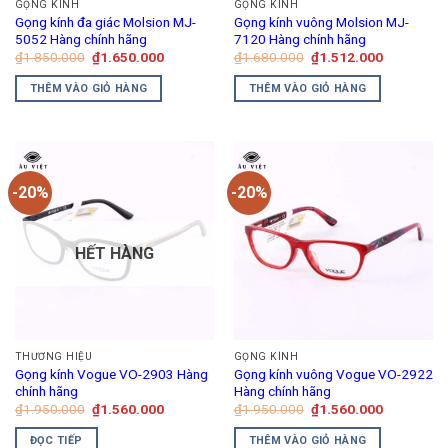
GỌNG KÍNH
GỌNG KÍNH
Gọng kính đa giác Molsion MJ-
Gọng kính vuông Molsion MJ-
5052 Hàng chính hãng
7120 Hàng chính hãng
Giá
Giá
Giá
Giá
₫
1.850.000
₫
1.650.000
₫
1.680.000
₫
1.512.000
gốc
hiện
gốc
hiện
là:
tại
là:
tại
THÊM VÀO GIỎ HÀNG
THÊM VÀO GIỎ HÀNG
₫1.850.000.
là:
₫1.680.000.
là:
₫1.650.000.
₫1.512.00
-20%
-20%
HẾT HÀNG
THƯƠNG HIỆU
GỌNG KÍNH
Gọng kính Vogue VO-2903 Hàng
Gọng kính vuông Vogue VO-2922
chính hãng
Hàng chính hãng
Giá
Giá
Giá
Giá
₫
1.950.000
₫
1.560.000
₫
1.950.000
₫
1.560.000
gốc
hiện
gốc
hiện
là:
tại
là:
tại
ĐỌC TIẾP
THÊM VÀO GIỎ HÀNG
₫1.950.000.
là:
₫1.950.000.
là: