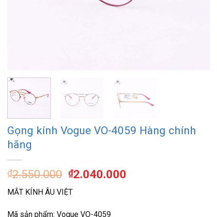
Gọng kính Vogue VO-4059 Hàng chính
hãng
Giá
Giá
₫
2.550.000
₫
2.040.000
gốc
hiện
MẮT KÍNH ÂU VIỆT
là:
tại
₫2.550.000.
là:
Mã sản phẩm: Vogue VO-4059