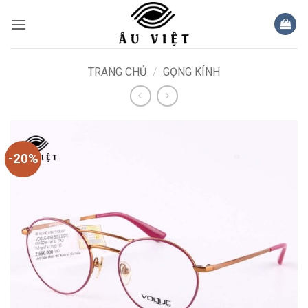
Bỏ
qua
nội
dung
TRANG CHỦ
/
GỌNG KÍNH
-20%