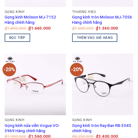
GỌNG KÍNH
THƯƠNG HIỆU
Gọng kính Molsion MJ-7152
Gọng kính tròn Molsion MJ-7056
Hàng chính hãng
Hàng chính hãng
Giá
Giá
Giá
Giá
₫
1.850.000
₫
1.665.000
₫
1.680.000
₫
1.340.000
gốc
hiện
gốc
hiện
là:
tại
là:
tại
ĐỌC TIẾP
THÊM VÀO GIỎ HÀNG
₫1.850.000.
là:
₫1.680.000.
là:
₫1.665.000.
₫1.340.00
-20%
-20%
GỌNG KÍNH
GỌNG KÍNH
Gọng kính nửa viền Vogue VO-
Gọng kính tròn Ray-Ban RB-3545
3969 Hàng chính hãng
chính hãng
Giá
Giá
Giá
Giá
₫
1.950.000
₫
1.560.000
₫
4.250.000
₫
3.400.000