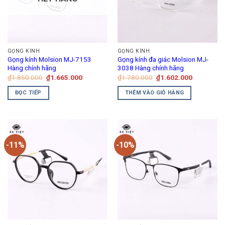
GỌNG KÍNH
GỌNG KÍNH
Gọng kính Molsion MJ-7153
Gọng kính đa giác Molsion MJ-
Hàng chính hãng
3038 Hàng chính hãng
Giá
Giá
Giá
Giá
₫
1.850.000
₫
1.665.000
₫
1.780.000
₫
1.602.000
gốc
hiện
gốc
hiện
là:
tại
là:
tại
ĐỌC TIẾP
THÊM VÀO GIỎ HÀNG
₫1.850.000.
là:
₫1.780.000.
là:
₫1.665.000.
₫1.602.00
-11%
-10%