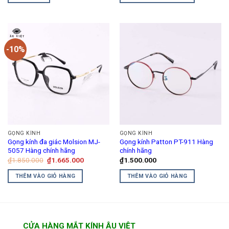
₫1.560.000.
₫1.560.00
-10%
GỌNG KÍNH
GỌNG KÍNH
Gọng kính đa giác Molsion MJ-
Gọng kính Patton PT-911 Hàng
5057 Hàng chính hãng
chính hãng
Giá
Giá
₫
1.850.000
₫
1.665.000
₫
1.500.000
gốc
hiện
là:
tại
THÊM VÀO GIỎ HÀNG
THÊM VÀO GIỎ HÀNG
₫1.850.000.
là:
₫1.665.000.
CỬA HÀNG MẮT KÍNH ÂU VIỆT