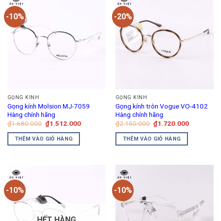
-10%
-20%
GỌNG KÍNH
GỌNG KÍNH
Gọng kính Molsion MJ-7059
Gọng kính tròn Vogue VO-4102
Hàng chính hãng
Hàng chính hãng
Giá
Giá
Giá
Giá
₫
1.680.000
₫
1.512.000
₫
2.150.000
₫
1.720.000
gốc
hiện
gốc
hiện
là:
tại
là:
tại
THÊM VÀO GIỎ HÀNG
THÊM VÀO GIỎ HÀNG
₫1.680.000.
là:
₫2.150.000.
là:
₫1.512.000.
₫1.720.00
-10%
-10%
HẾT HÀNG