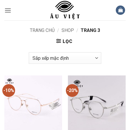
Bỏ
qua
nội
dung
TRANG CHỦ
/
SHOP
/
TRANG 3
LỌC
-10%
-20%