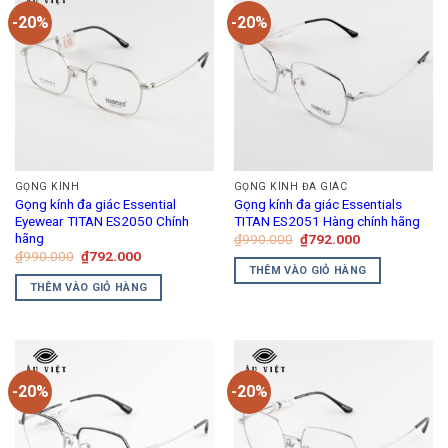
có
-20%
-20%
nhiều
biến
thể.
Các
tùy
chọn
có
thể
GỌNG KÍNH
GỌNG KÍNH ĐA GIÁC
được
Gọng kính đa giác Essential
Gọng kính đa giác Essentials
chọn
Eyewear TITAN ES2050 Chính
TITAN ES2051 Hàng chính hãng
trên
hãng
Giá
Giá
₫
990.000
₫
792.000
gốc
hiện
Giá
Giá
₫
990.000
₫
792.000
trang
là:
tại
gốc
hiện
THÊM VÀO GIỎ HÀNG
₫990.000.
là:
sản
là:
tại
THÊM VÀO GIỎ HÀNG
₫792.000.
₫990.000.
là:
phẩm
₫792.000.
-20%
-20%