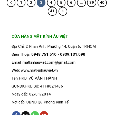
1
2
3
4
5
6
…
39
40
41
CỬA HÀNG MẮT KÍNH ÂU VIỆT
Địa Chỉ: 2 Phan Anh, Phường 14, Quận 6, TP.HCM
Điện Thoại:
0948.751.510
-
0939.131.090
Email: matkinhauviet.com@gmail.com
Web: www.matkinhauviet.vn
Tên HKD: VŨ VĂN THÀNH
GCNDKHKD Số: 41F8021436
Ngày cấp: 02/01/2014
Nơi cấp: UBND Q6 Phòng Kinh Tế