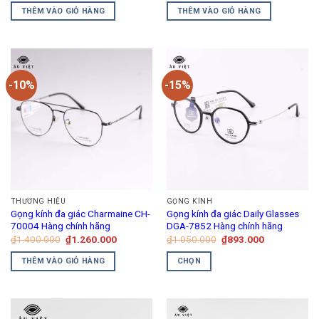
trang
là:
tại
là:
tại
THÊM VÀO GIỎ HÀNG
THÊM VÀO GIỎ HÀNG
₫3.980.000.
là:
₫1.050.000.
là:
sản
₫3.180.000.
₫840.000.
phẩm
-10%
-15%
THƯƠNG HIỆU
GỌNG KÍNH
Gọng kính đa giác Charmaine CH-
Gọng kính đa giác Daily Glasses
70004 Hàng chính hãng
DGA-7852 Hàng chính hãng
Giá
Giá
Giá
Giá
₫
1.400.000
₫
1.260.000
₫
1.050.000
₫
893.000
gốc
hiện
gốc
hiện
là:
tại
là:
tại
THÊM VÀO GIỎ HÀNG
CHỌN
₫1.400.000.
là:
₫1.050.000.
là:
₫1.260.000.
₫893.000.
Sản
phẩm
này