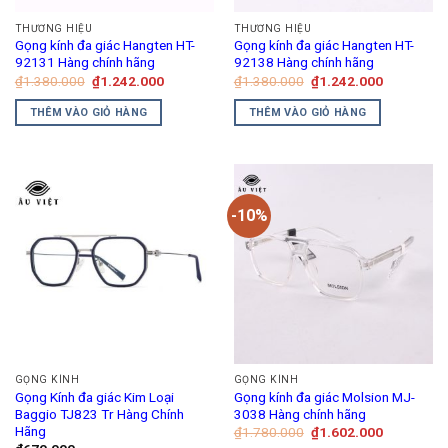
THƯƠNG HIỆU
THƯƠNG HIỆU
Gọng kính đa giác Hangten HT-
Gọng kính đa giác Hangten HT-
92131 Hàng chính hãng
92138 Hàng chính hãng
Giá
Giá
Giá
Giá
₫
1.380.000
₫
1.242.000
₫
1.380.000
₫
1.242.000
gốc
hiện
gốc
hiện
là:
tại
là:
tại
THÊM VÀO GIỎ HÀNG
THÊM VÀO GIỎ HÀNG
₫1.380.000.
là:
₫1.380.000.
là:
₫1.242.000.
₫1.242.00
-10%
GỌNG KÍNH
GỌNG KÍNH
Gọng Kính đa giác Kim Loại
Gọng kính đa giác Molsion MJ-
Baggio TJ823 Tr Hàng Chính
3038 Hàng chính hãng
Hãng
Giá
Giá
₫
1.780.000
₫
1.602.000
gốc
hiện