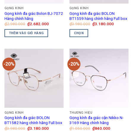
GỌNG KÍNH
GỌNG KÍNH
Gọng kính đa giác Bolon BJ-7072
Gọng kính đa giác BOLON
Hàng chính hãng
BT1559 hàng chính hãng Full box
Giá
Giá
Giá
Giá
₫
2.980.000
₫
2.682.000
₫
3.980.000
₫
3.180.000
gốc
hiện
gốc
hiện
là:
tại
là:
tại
THÊM VÀO GIỎ HÀNG
CHỌN
₫2.980.000.
là:
₫3.980.000.
là:
₫2.682.000.
₫3.180.00
Sản
phẩm
này
có
-20%
-20%
nhiều
biến
thể.
Các
tùy
chọn
có
thể
GỌNG KÍNH
THƯƠNG HIỆU
được
Gọng kính đa giác BOLON
Gọng kính đa giác cận Nikko N-
chọn
BT1582 hàng chính hãng Full box
3169 Hàng chính hãng
trên
Giá
Giá
Giá
Giá
₫
3.980.000
₫
3.180.000
₫
1.050.000
₫
840.000
gốc
hiện
gốc
hiện