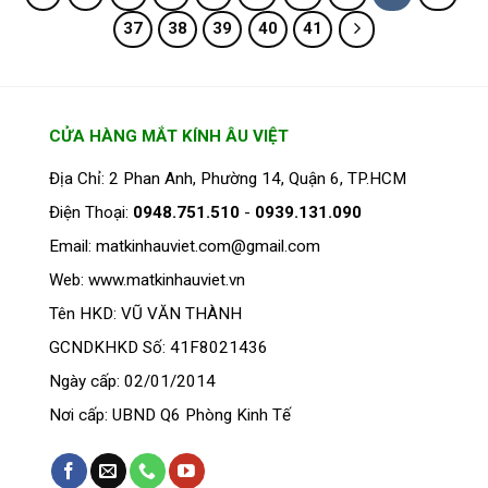
nhiều
37
38
39
40
41
biến
thể.
Các
tùy
chọn
CỬA HÀNG MẮT KÍNH ÂU VIỆT
có
thể
Địa Chỉ: 2 Phan Anh, Phường 14, Quận 6, TP.HCM
được
Điện Thoại:
0948.751.510
-
0939.131.090
chọn
trên
Email: matkinhauviet.com@gmail.com
trang
Web: www.matkinhauviet.vn
sản
phẩm
Tên HKD: VŨ VĂN THÀNH
GCNDKHKD Số: 41F8021436
Ngày cấp: 02/01/2014
Nơi cấp: UBND Q6 Phòng Kinh Tế