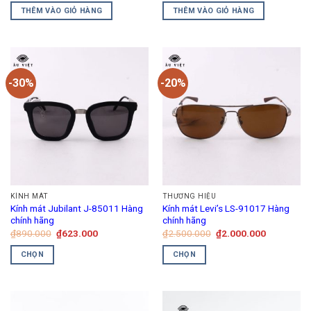
trang
là:
tại
là:
tại
THÊM VÀO GIỎ HÀNG
THÊM VÀO GIỎ HÀNG
₫890.000.
là:
₫890.000.
là:
sản
₫623.000.
₫623.000.
phẩm
-30%
-20%
KÍNH MÁT
THƯƠNG HIỆU
Kính mát Jubilant J-85011 Hàng
Kính mát Levi’s LS-91017 Hàng
chính hãng
chính hãng
Giá
Giá
Giá
Giá
₫
890.000
₫
623.000
₫
2.500.000
₫
2.000.000
gốc
hiện
gốc
hiện
là:
tại
là:
tại
CHỌN
CHỌN
₫890.000.
là:
₫2.500.000.
là:
₫623.000.
₫2.000.00
Sản
Sản
phẩm
phẩm
này
này