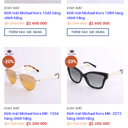
KÍNH MÁT
KÍNH MÁT
Kính mát Michael Kors 1045 hàng
Kính mát Michael Kors 1089 hàng
chính hãng
chính hãng
Giá
Giá
Giá
Giá
₫
3.250.000
₫
2.600.000
₫
3.250.000
₫
2.600.000
gốc
hiện
gốc
hiện
là:
tại
là:
tại
THÊM VÀO GIỎ HÀNG
THÊM VÀO GIỎ HÀNG
₫3.250.000.
là:
₫3.250.000.
là:
₫2.600.000.
₫2.600.00
-20%
-20%
KÍNH MÁT
KÍNH MÁT
Kính mát Michael Kors MK- 1056
Kính mát Michael Kors MK- 2072
hàng chính hãng
hàng chính hãng
Giá
Giá
Giá
Giá
₫
2.750.000
₫
2.200.000
₫
2.750.000
₫
2.200.000
gốc
hiện
gốc
hiện