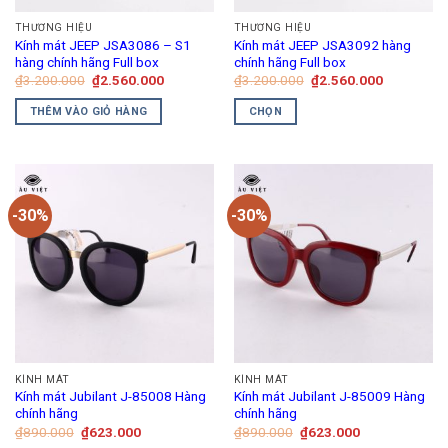
THƯƠNG HIỆU
THƯƠNG HIỆU
Kính mát JEEP JSA3086 – S1
Kính mát JEEP JSA3092 hàng
hàng chính hãng Full box
chính hãng Full box
Giá
Giá
Giá
Giá
₫
3.200.000
₫
2.560.000
₫
3.200.000
₫
2.560.000
gốc
hiện
gốc
hiện
là:
tại
là:
tại
THÊM VÀO GIỎ HÀNG
CHỌN
₫3.200.000.
là:
₫3.200.000.
là:
₫2.560.000.
₫2.560.00
Sản
phẩm
này
có
-30%
-30%
nhiều
biến
thể.
Các
tùy
chọn
có
thể
KÍNH MÁT
KÍNH MÁT
được
Kính mát Jubilant J-85008 Hàng
Kính mát Jubilant J-85009 Hàng
chọn
chính hãng
chính hãng
trên
Giá
Giá
Giá
Giá
₫
890.000
₫
623.000
₫
890.000
₫
623.000
gốc
hiện
gốc
hiện