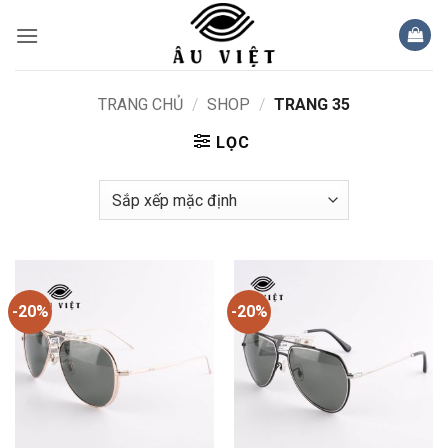
Bỏ
qua
nội
dung
TRANG CHỦ
/
SHOP
/
TRANG 35
LỌC
-20%
-20%