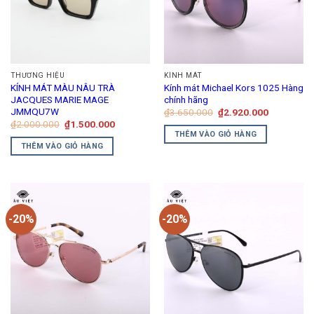
chọn
có
thể
được
chọn
THƯƠNG HIỆU
KÍNH MÁT
trên
KÍNH MÁT MÀU NÂU TRÀ
Kính mát Michael Kors 1025 Hàng
JACQUES MARIE MAGE
chính hãng
trang
JMMQU7W
Giá
Giá
₫
3.650.000
₫
2.920.000
sản
gốc
hiện
Giá
Giá
₫
2.000.000
₫
1.500.000
là:
tại
phẩm
gốc
hiện
THÊM VÀO GIỎ HÀNG
₫3.650.000.
là:
là:
tại
THÊM VÀO GIỎ HÀNG
₫2.920.00
₫2.000.000.
là:
₫1.500.000.
-20%
-20%