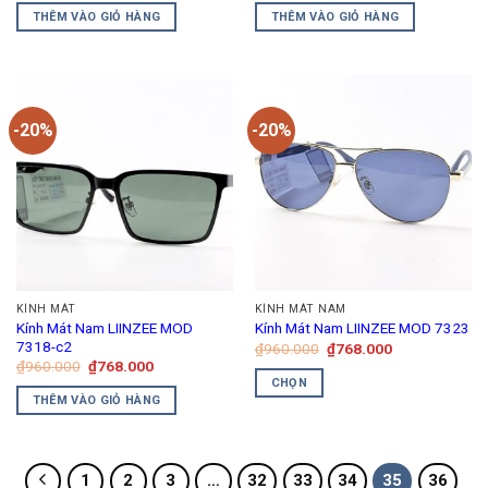
là:
tại
là:
tại
THÊM VÀO GIỎ HÀNG
THÊM VÀO GIỎ HÀNG
₫2.750.000.
là:
₫2.750.000.
là:
₫2.200.000.
₫2.200.00
-20%
-20%
KÍNH MÁT
KÍNH MÁT NAM
Kính Mát Nam LIINZEE MOD
Kính Mát Nam LIINZEE MOD 7323
7318-c2
Giá
Giá
₫
960.000
₫
768.000
gốc
hiện
Giá
Giá
₫
960.000
₫
768.000
là:
tại
gốc
hiện
CHỌN
₫960.000.
là:
là:
tại
THÊM VÀO GIỎ HÀNG
₫768.000.
Sản
₫960.000.
là:
₫768.000.
phẩm
này
có
1
2
3
…
32
33
34
35
36