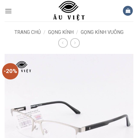
Bỏ
qua
nội
dung
TRANG CHỦ
/
GỌNG KÍNH
/
GỌNG KÍNH VUÔNG
-20%