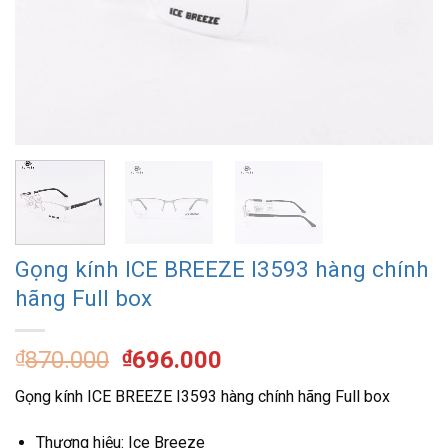
Gọng kính ICE BREEZE I3593 hàng chính
hãng Full box
Giá
Giá
₫
870.000
₫
696.000
gốc
hiện
Gọng kính ICE BREEZE I3593 hàng chính hãng Full box
là:
tại
₫870.000.
là:
Thương hiệu: Ice Breeze