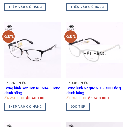
gốc
hiện
gốc
hiện
là:
tại
là:
tại
THÊM VÀO GIỎ HÀNG
THÊM VÀO GIỎ HÀNG
₫1.680.000.
là:
₫1.260.000.
là:
₫1.512.000.
₫1.134.00
-20%
-20%
HẾT HÀNG
THƯƠNG HIỆU
THƯƠNG HIỆU
Gọng kính Ray-Ban RB-6346 Hàng
Gọng kính Vogue VO-2903 Hàng
chính hãng
chính hãng
Giá
Giá
Giá
Giá
₫
4.250.000
₫
3.400.000
₫
1.950.000
₫
1.560.000
gốc
hiện
gốc
hiện
là:
tại
là:
tại
THÊM VÀO GIỎ HÀNG
ĐỌC TIẾP
₫4.250.000.
là:
₫1.950.000.
là:
₫3.400.000.
₫1.560.00