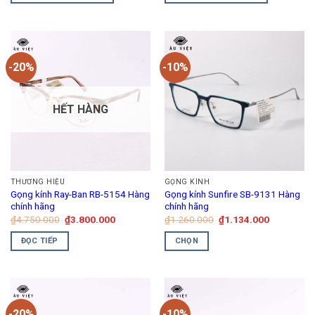
₫1.134.000.
₫3.800.00
phẩm
-20%
-10%
HẾT HÀNG
THƯƠNG HIỆU
GỌNG KÍNH
Gọng kính Ray-Ban RB-5154 Hàng
Gọng kính Sunfire SB-9131 Hàng
chính hãng
chính hãng
Giá
Giá
Giá
Giá
₫
4.750.000
₫
3.800.000
₫
1.260.000
₫
1.134.000
gốc
hiện
gốc
hiện
là:
tại
là:
tại
ĐỌC TIẾP
CHỌN
₫4.750.000.
là:
₫1.260.000.
là:
₫3.800.000.
₫1.134.00
Sản
phẩm
này
có
-20%
-10%