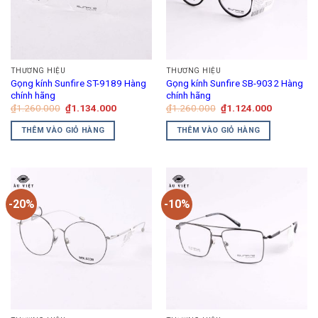
THƯƠNG HIỆU
THƯƠNG HIỆU
Gọng kính Sunfire ST-9189 Hàng
Gọng kính Sunfire SB-9032 Hàng
chính hãng
chính hãng
Giá
Giá
Giá
Giá
₫
1.260.000
₫
1.134.000
₫
1.260.000
₫
1.124.000
gốc
hiện
gốc
hiện
là:
tại
là:
tại
THÊM VÀO GIỎ HÀNG
THÊM VÀO GIỎ HÀNG
₫1.260.000.
là:
₫1.260.000.
là:
₫1.134.000.
₫1.124.00
-20%
-10%