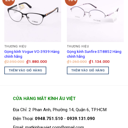
nhiều
biến
thể.
Các
tùy
chọn
có
thể
THƯƠNG HIỆU
THƯƠNG HIỆU
được
Gọng kính Vogue VO-3939 Hàng
Gọng kính Sunfire ST-8852 Hàng
chọn
chính hãng
chính hãng
trên
Giá
Giá
Giá
Giá
₫
2.350.000
₫
1.880.000
₫
1.260.000
₫
1.134.000
gốc
hiện
gốc
hiện
trang
là:
tại
là:
tại
THÊM VÀO GIỎ HÀNG
THÊM VÀO GIỎ HÀNG
₫2.350.000.
là:
₫1.260.000.
là:
sản
₫1.880.000.
₫1.134.00
phẩm
CỬA HÀNG MẮT KÍNH ÂU VIỆT
Địa Chỉ: 2 Phan Anh, Phường 14, Quận 6, TP.HCM
Điện Thoại:
0948.751.510
-
0939.131.090
Email: matkinhauviet.com@gmail.com