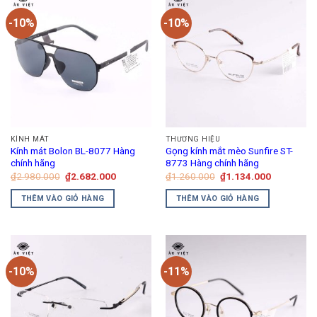
-10%
-10%
KÍNH MÁT
THƯƠNG HIỆU
Kính mát Bolon BL-8077 Hàng
Gọng kính mắt mèo Sunfire ST-
chính hãng
8773 Hàng chính hãng
Giá
Giá
Giá
Giá
₫
2.980.000
₫
2.682.000
₫
1.260.000
₫
1.134.000
gốc
hiện
gốc
hiện
là:
tại
là:
tại
THÊM VÀO GIỎ HÀNG
THÊM VÀO GIỎ HÀNG
₫2.980.000.
là:
₫1.260.000.
là:
₫2.682.000.
₫1.134.00
-10%
-11%