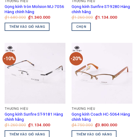
THƯƠNG HIỆU
THƯƠNG HIỆU
Gọng kính tròn Molsion MJ-7056
Gọng kính Sunfire ST-9280 Hàng
Hàng chính hãng
chính hãng
Giá
Giá
Giá
Giá
₫
1.680.000
₫
1.340.000
₫
1.260.000
₫
1.134.000
gốc
hiện
gốc
hiện
là:
tại
là:
tại
THÊM VÀO GIỎ HÀNG
CHỌN
₫1.680.000.
là:
₫1.260.000.
là:
₫1.340.000.
₫1.134.00
Sản
phẩm
này
có
-10%
-20%
nhiều
biến
thể.
Các
tùy
chọn
có
thể
THƯƠNG HIỆU
THƯƠNG HIỆU
được
Gọng kính Sunfire ST-9181 Hàng
Gọng kính Coach HC-5064 Hàng
chọn
chính hãng
chính hãng
trên
Giá
Giá
Giá
Giá
₫
1.260.000
₫
1.134.000
₫
4.750.000
₫
3.800.000
gốc
hiện
gốc
hiện
trang
là:
tại
là:
tại
THÊM VÀO GIỎ HÀNG
THÊM VÀO GIỎ HÀNG
₫1.260.000.
là:
₫4.750.000.
là:
sản