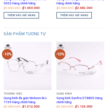
5052 Hàng chính hãng
Hàng chính hãng
Giá
Giá
Giá
Giá
₫
1.850.000
₫
1.650.000
₫
2.980.000
₫
2.682.000
gốc
hiện
gốc
hiện
là:
tại
là:
tại
THÊM VÀO GIỎ HÀNG
THÊM VÀO GIỎ HÀNG
₫1.850.000.
là:
₫2.980.000.
là:
₫1.650.000.
₫2.682.00
SẢN PHẨM TƯƠNG TỰ
-10%
-10%
THƯƠNG HIỆU
GỌNG KÍNH
Gọng kính đa giác Molsion MJ-
Gọng kính Sunfire ST-8805 Hàng
7139 Hàng chính hãng
chính hãng
Giá
Giá
Giá
Giá
₫
1.680.000
₫
1.512.000
₫
1.260.000
₫
1.134.000