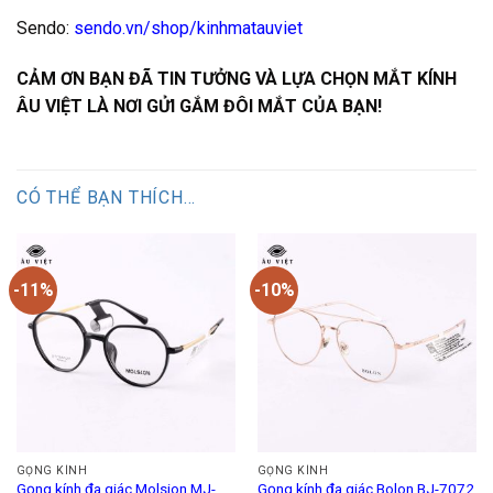
Sendo:
sendo.vn/shop/kinhmatauviet
CẢM ƠN BẠN ĐÃ TIN TƯỞNG VÀ LỰA CHỌN MẮT KÍNH
ÂU VIỆT LÀ NƠI GỬI GẮM ĐÔI MẮT CỦA BẠN!
CÓ THỂ BẠN THÍCH…
-11%
-10%
GỌNG KÍNH
GỌNG KÍNH
Gọng kính đa giác Molsion MJ-
Gọng kính đa giác Bolon BJ-7072