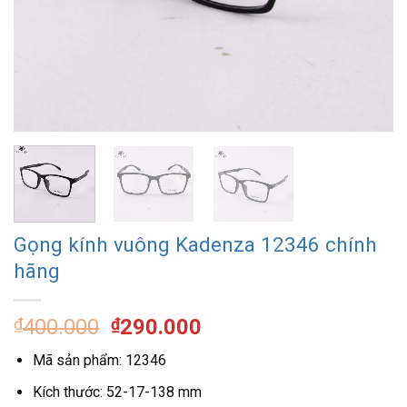
Gọng kính vuông Kadenza 12346 chính
hãng
Giá
Giá
₫
400.000
₫
290.000
gốc
hiện
Mã sản phẩm: 12346
là:
tại
₫400.000.
là:
Kích thước: 52-17-138 mm