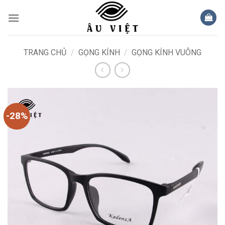
Bỏ
qua
nội
dung
TRANG CHỦ
/
GỌNG KÍNH
/
GỌNG KÍNH VUÔNG
-28%