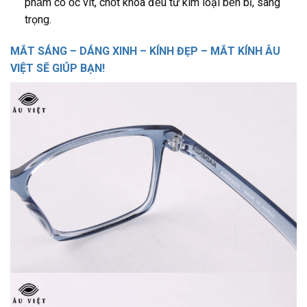
phẩm có ốc vít, chốt khóa đều từ kim loại bền bỉ, sang
trọng.
MẮT SÁNG – DÁNG XINH – KÍNH ĐẸP – MẮT KÍNH ÂU
VIỆT SẼ GIÚP BẠN!