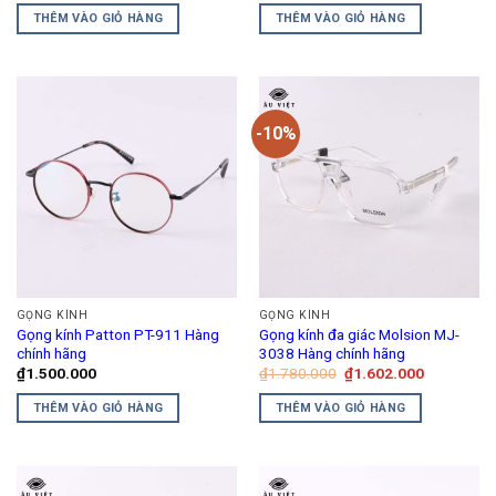
là:
tại
là:
tại
THÊM VÀO GIỎ HÀNG
THÊM VÀO GIỎ HÀNG
₫1.950.000.
là:
₫2.950.000.
là:
₫1.560.000.
₫2.360.00
-10%
GỌNG KÍNH
GỌNG KÍNH
Gọng kính Patton PT-911 Hàng
Gọng kính đa giác Molsion MJ-
chính hãng
3038 Hàng chính hãng
Giá
Giá
₫
1.500.000
₫
1.780.000
₫
1.602.000
gốc
hiện
là:
tại
THÊM VÀO GIỎ HÀNG
THÊM VÀO GIỎ HÀNG
₫1.780.000.
là:
₫1.602.00