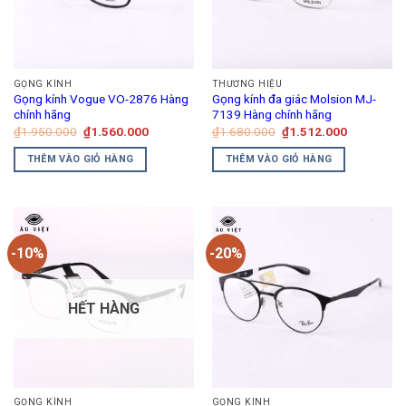
tùy
chọn
có
thể
GỌNG KÍNH
THƯƠNG HIỆU
được
Gọng kính Vogue VO-2876 Hàng
Gọng kính đa giác Molsion MJ-
chọn
chính hãng
7139 Hàng chính hãng
trên
Giá
Giá
Giá
Giá
₫
1.950.000
₫
1.560.000
₫
1.680.000
₫
1.512.000
gốc
hiện
gốc
hiện
trang
là:
tại
là:
tại
THÊM VÀO GIỎ HÀNG
THÊM VÀO GIỎ HÀNG
₫1.950.000.
là:
₫1.680.000.
là:
sản
₫1.560.000.
₫1.512.00
phẩm
-10%
-20%
HẾT HÀNG
GỌNG KÍNH
GỌNG KÍNH