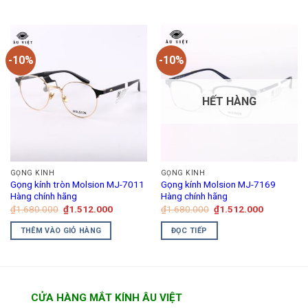
₫2.200.000.
₫1.512.00
-10%
-10%
HẾT HÀNG
GỌNG KÍNH
GỌNG KÍNH
Gọng kính tròn Molsion MJ-7011
Gọng kính Molsion MJ-7169
Hàng chính hãng
Hàng chính hãng
Giá
Giá
Giá
Giá
₫
1.680.000
₫
1.512.000
₫
1.680.000
₫
1.512.000
gốc
hiện
gốc
hiện
là:
tại
là:
tại
THÊM VÀO GIỎ HÀNG
ĐỌC TIẾP
₫1.680.000.
là:
₫1.680.000.
là:
₫1.512.000.
₫1.512.00
CỬA HÀNG MẮT KÍNH ÂU VIỆT