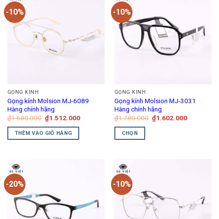
-10%
-10%
GỌNG KÍNH
GỌNG KÍNH
Gọng kính Molsion MJ-6089
Gọng kính Molsion MJ-3031
Hàng chính hãng
Hàng chính hãng
Giá
Giá
Giá
Giá
₫
1.680.000
₫
1.512.000
₫
1.780.000
₫
1.602.000
gốc
hiện
gốc
hiện
là:
tại
là:
tại
THÊM VÀO GIỎ HÀNG
CHỌN
₫1.680.000.
là:
₫1.780.000.
là:
₫1.512.000.
₫1.602.00
Sản
phẩm
này
có
-20%
-10%
nhiều
biến
thể.
Các