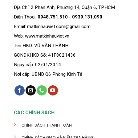
Địa Chỉ: 2 Phan Anh, Phường 14, Quận 6, TP.HCM
Điện Thoại:
0948.751.510
-
0939.131.090
Email: matkinhauviet.com@gmail.com
Web: www.matkinhauviet.vn
Tên HKD: VŨ VĂN THÀNH
GCNDKHKD Số: 41F8021436
Ngày cấp: 02/01/2014
Nơi cấp: UBND Q6 Phòng Kinh Tế
CÁC CHÍNH SÁCH
CHÍNH SÁCH THANH TOÁN
CHÍNH SÁCH GIAO VÀ KIỂM TRA HÀNG