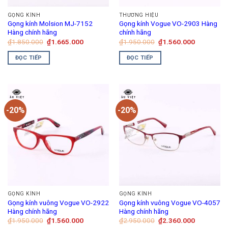
GỌNG KÍNH
THƯƠNG HIỆU
Gọng kính Molsion MJ-7152
Gọng kính Vogue VO-2903 Hàng
Hàng chính hãng
chính hãng
Giá
Giá
Giá
Giá
₫
1.850.000
₫
1.665.000
₫
1.950.000
₫
1.560.000
gốc
hiện
gốc
hiện
là:
tại
là:
tại
ĐỌC TIẾP
ĐỌC TIẾP
₫1.850.000.
là:
₫1.950.000.
là:
₫1.665.000.
₫1.560.00
-20%
-20%
GỌNG KÍNH
GỌNG KÍNH
Gọng kính vuông Vogue VO-2922
Gọng kính vuông Vogue VO-4057
Hàng chính hãng
Hàng chính hãng
Giá
Giá
Giá
Giá
₫
1.950.000
₫
1.560.000
₫
2.950.000
₫
2.360.000
gốc
hiện
gốc
hiện