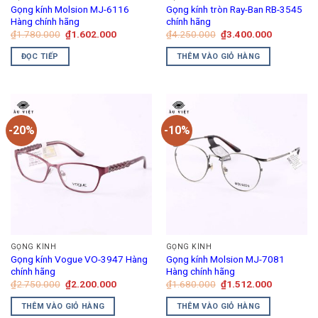
Gọng kính Molsion MJ-6116
Gọng kính tròn Ray-Ban RB-3545
Hàng chính hãng
chính hãng
Giá
Giá
Giá
Giá
₫
1.780.000
₫
1.602.000
₫
4.250.000
₫
3.400.000
gốc
hiện
gốc
hiện
là:
tại
là:
tại
ĐỌC TIẾP
THÊM VÀO GIỎ HÀNG
₫1.780.000.
là:
₫4.250.000.
là:
₫1.602.000.
₫3.400.00
-20%
-10%
GỌNG KÍNH
GỌNG KÍNH
Gọng kính Vogue VO-3947 Hàng
Gọng kính Molsion MJ-7081
chính hãng
Hàng chính hãng
Giá
Giá
Giá
Giá
₫
2.750.000
₫
2.200.000
₫
1.680.000
₫
1.512.000
gốc
hiện
gốc
hiện
là:
tại
là:
tại
THÊM VÀO GIỎ HÀNG
THÊM VÀO GIỎ HÀNG
₫2.750.000.
là:
₫1.680.000.
là: