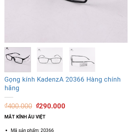
Gọng kính KadenzA 20366 Hàng chính
hãng
Giá
Giá
₫
400.000
₫
290.000
gốc
hiện
MẮT KÍNH ÂU VIỆT
là:
tại
₫400.000.
là:
Mã sản phẩm: 20366