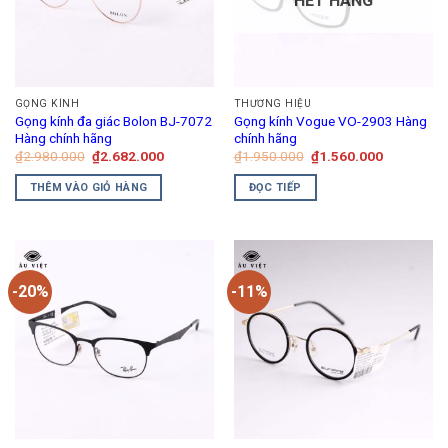
HẾT HÀNG
GỌNG KÍNH
THƯƠNG HIỆU
Gọng kính đa giác Bolon BJ-7072
Gọng kính Vogue VO-2903 Hàng
Hàng chính hãng
chính hãng
Giá
Giá
Giá
Giá
₫
2.980.000
₫
2.682.000
₫
1.950.000
₫
1.560.000
gốc
hiện
gốc
hiện
là:
tại
là:
tại
THÊM VÀO GIỎ HÀNG
ĐỌC TIẾP
₫2.980.000.
là:
₫1.950.000.
là:
₫2.682.000.
₫1.560.00
-20%
-11%