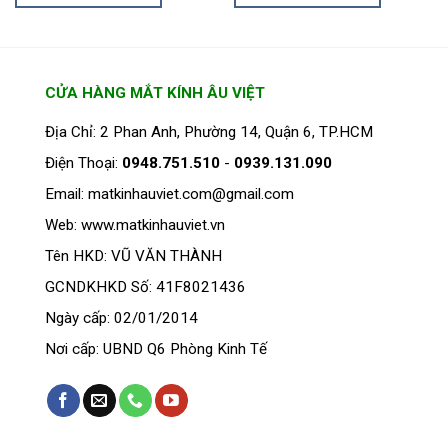
₫1.260.000.
là:
₫1.260.000.
là:
₫1.134.000.
₫1.134.00
CỬA HÀNG MẮT KÍNH ÂU VIỆT
Địa Chỉ: 2 Phan Anh, Phường 14, Quận 6, TP.HCM
Điện Thoại:
0948.751.510
-
0939.131.090
Email: matkinhauviet.com@gmail.com
Web: www.matkinhauviet.vn
Tên HKD: VŨ VĂN THÀNH
GCNDKHKD Số: 41F8021436
Ngày cấp: 02/01/2014
Nơi cấp: UBND Q6 Phòng Kinh Tế