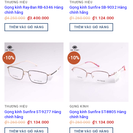
THƯƠNG HIỆU
THƯƠNG HIỆU
Gọng kính Ray-Ban RB-6346 Hàng
Gọng kính Sunfire SB-9032 Hàng
chính hãng
chính hãng
Giá
Giá
Giá
Giá
₫
4.250.000
₫
3.400.000
₫
1.260.000
₫
1.124.000
gốc
hiện
gốc
hiện
là:
tại
là:
tại
THÊM VÀO GIỎ HÀNG
THÊM VÀO GIỎ HÀNG
₫4.250.000.
là:
₫1.260.000.
là:
₫3.400.000.
₫1.124.00
-10%
-10%
THƯƠNG HIỆU
GỌNG KÍNH
Gọng kính Sunfire ST-9277 Hàng
Gọng kính Sunfire ST-8805 Hàng
chính hãng
chính hãng
Giá
Giá
Giá
Giá
₫
1.260.000
₫
1.134.000
₫
1.260.000
₫
1.134.000
gốc
hiện
gốc
hiện
là:
tại
là:
tại
THÊM VÀO GIỎ HÀNG
THÊM VÀO GIỎ HÀNG