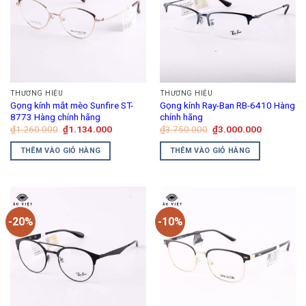
THƯƠNG HIỆU
THƯƠNG HIỆU
Gọng kính mắt mèo Sunfire ST-
Gọng kính Ray-Ban RB-6410 Hàng
8773 Hàng chính hãng
chính hãng
Giá
Giá
Giá
Giá
₫
1.260.000
₫
1.134.000
₫
3.750.000
₫
3.000.000
gốc
hiện
gốc
hiện
là:
tại
là:
tại
THÊM VÀO GIỎ HÀNG
THÊM VÀO GIỎ HÀNG
₫1.260.000.
là:
₫3.750.000.
là:
₫1.134.000.
₫3.000.00
-20%
-10%