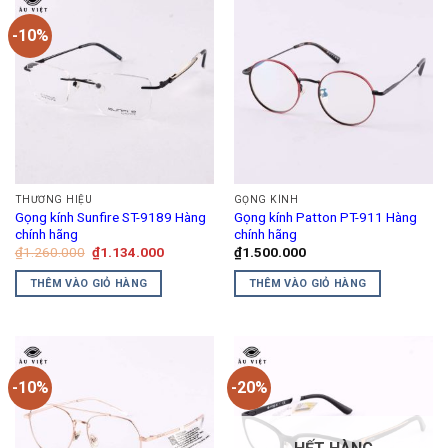
có
-10%
nhiều
biến
thể.
Các
tùy
chọn
có
thể
THƯƠNG HIỆU
GỌNG KÍNH
được
Gọng kính Sunfire ST-9189 Hàng
Gọng kính Patton PT-911 Hàng
chọn
chính hãng
chính hãng
trên
Giá
Giá
₫
1.260.000
₫
1.134.000
₫
1.500.000
gốc
hiện
trang
là:
tại
THÊM VÀO GIỎ HÀNG
THÊM VÀO GIỎ HÀNG
₫1.260.000.
là:
sản
₫1.134.000.
phẩm
-10%
-20%