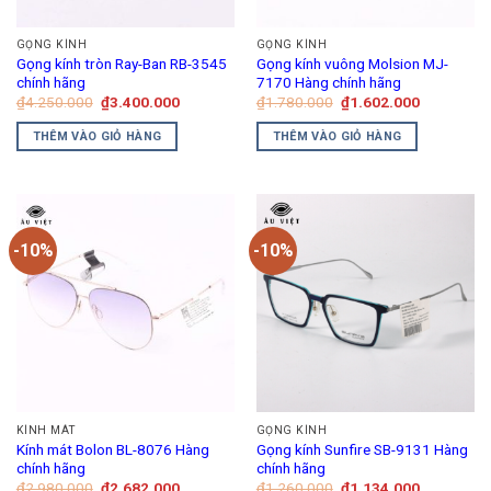
GỌNG KÍNH
GỌNG KÍNH
Gọng kính tròn Ray-Ban RB-3545
Gọng kính vuông Molsion MJ-
chính hãng
7170 Hàng chính hãng
Giá
Giá
Giá
Giá
₫
4.250.000
₫
3.400.000
₫
1.780.000
₫
1.602.000
gốc
hiện
gốc
hiện
là:
tại
là:
tại
THÊM VÀO GIỎ HÀNG
THÊM VÀO GIỎ HÀNG
₫4.250.000.
là:
₫1.780.000.
là:
₫3.400.000.
₫1.602.00
-10%
-10%
KÍNH MÁT
GỌNG KÍNH
Kính mát Bolon BL-8076 Hàng
Gọng kính Sunfire SB-9131 Hàng
chính hãng
chính hãng
Giá
Giá
Giá
Giá
₫
2.980.000
₫
2.682.000
₫
1.260.000
₫
1.134.000