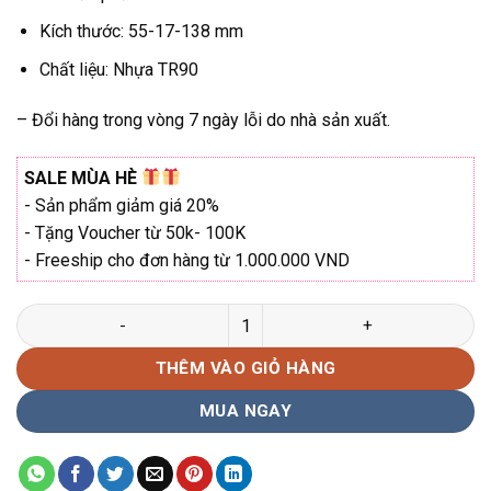
₫290.000.
Kích thước: 55-17-138 mm
Chất liệu: Nhựa TR90
– Đổi hàng trong vòng 7 ngày lỗi do nhà sản xuất.
SALE MÙA HÈ
- Sản phẩm giảm giá 20%
- Tặng Voucher từ 50k- 100K
- Freeship cho đơn hàng từ 1.000.000 VND
Gọng kính KadenzA 20366 Hàng chính hãng số lượng
THÊM VÀO GIỎ HÀNG
MUA NGAY