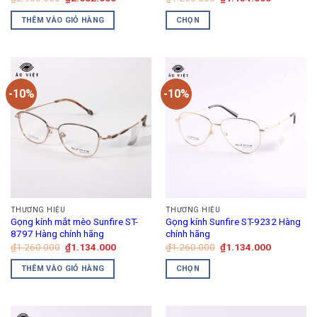
gốc
hiện
gốc
hiện
là:
tại
là:
tại
THÊM VÀO GIỎ HÀNG
CHỌN
₫2.980.000.
là:
₫1.260.000.
là:
₫2.682.000.
₫1.134.00
Sản
phẩm
này
có
-10%
-10%
nhiều
biến
thể.
Các
tùy
chọn
có
thể
THƯƠNG HIỆU
THƯƠNG HIỆU
được
Gọng kính mắt mèo Sunfire ST-
Gọng kính Sunfire ST-9232 Hàng
chọn
8797 Hàng chính hãng
chính hãng
trên
Giá
Giá
Giá
Giá
₫
1.260.000
₫
1.134.000
₫
1.260.000
₫
1.134.000
gốc
hiện
gốc
hiện
trang
là:
tại
là:
tại
THÊM VÀO GIỎ HÀNG
CHỌN
₫1.260.000.
là:
₫1.260.000.
là:
sản
₫1.134.000.
₫1.134.00
Sản
phẩm
phẩm
này