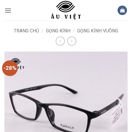
Bỏ
qua
nội
dung
TRANG CHỦ
/
GỌNG KÍNH
/
GỌNG KÍNH VUÔNG
-28%