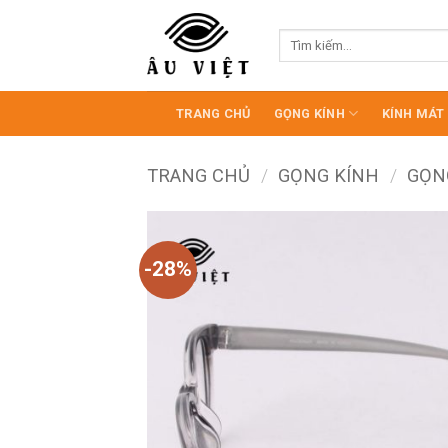
Bỏ
qua
Tìm
kiếm:
nội
dung
TRANG CHỦ
GỌNG KÍNH
KÍNH MÁT
TRANG CHỦ
/
GỌNG KÍNH
/
GỌN
-28%