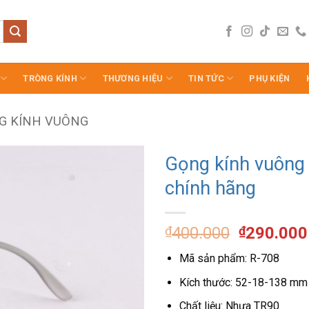
TRÒNG KÍNH
THƯƠNG HIỆU
TIN TỨC
PHỤ KIỆN
G KÍNH VUÔNG
Gọng kính vuông
chính hãng
Giá
₫
400.000
₫
290.000
gốc
Mã sản phẩm: R-708
là:
₫400.000
Kích thước: 52-18-138 mm
Chất liệu: Nhựa TR90