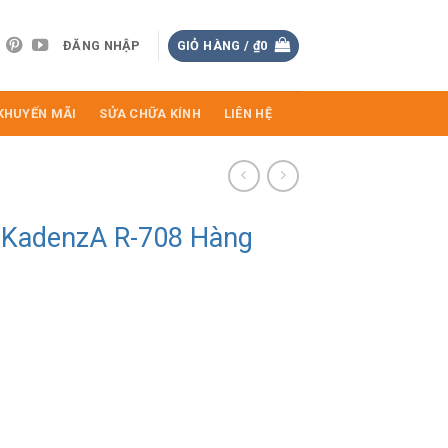
ĐĂNG NHẬP
GIỎ HÀNG /
₫
0
KHUYẾN MÃI
SỬA CHỮA KÍNH
LIÊN HỆ
 KadenzA R-708 Hàng
Giá
hiện
tại
.
là:
₫290.000.