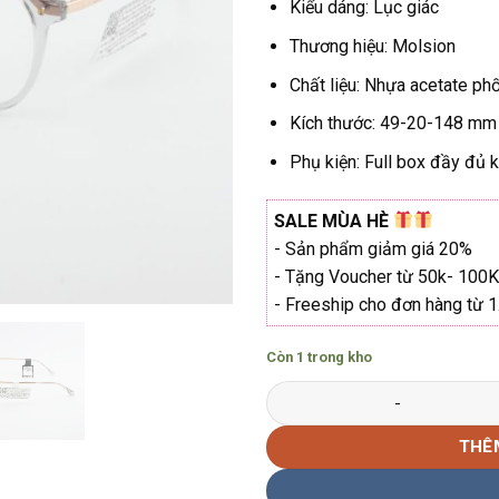
Kiểu dáng: Lục giác
Thương hiệu: Molsion
Chất liệu: Nhựa acetate phố
Kích thước: 49-20-148 mm
Phụ kiện: Full box đầy đủ k
SALE MÙA HÈ
- Sản phẩm giảm giá 20%
- Tặng Voucher từ 50k- 100K
- Freeship cho đơn hàng từ 
Còn 1 trong kho
Gọng kính lục giác Molsion MJ
THÊ