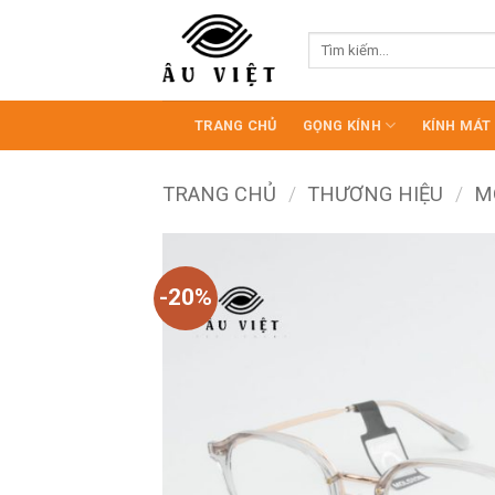
Bỏ
qua
Tìm
kiếm:
nội
dung
TRANG CHỦ
GỌNG KÍNH
KÍNH MÁT
TRANG CHỦ
/
THƯƠNG HIỆU
/
M
-20%