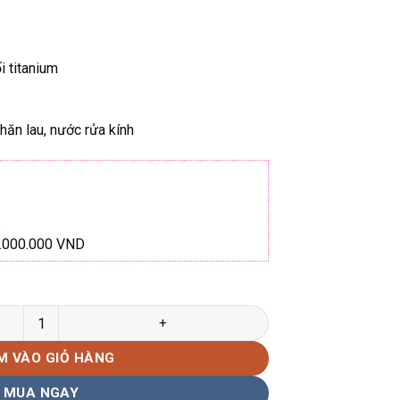
i titanium
hăn lau, nước rửa kính
1.000.000 VND
6185 thời thượng số lượng
M VÀO GIỎ HÀNG
MUA NGAY