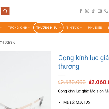
TRÒNG KÍNH
THƯƠNG HIỆU
TIN TỨC
PHỤ KIỆN
OLSION
Gọng kính lục gi
thượng
Giá
₫
2.580.000
₫
2.060
gốc
Gọng kính lục giác Molsion M
là:
₫2.580.
Mã số: MJ6185