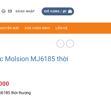
ĐĂNG NHẬP
GIỎ HÀNG /
₫
0
KHUYẾN MÃI
SỬA CHỮA KÍNH
LIÊN HỆ
ác Molsion MJ6185 thời
Giá
.000
hiện
J6185 thời thượng
tại
000.
là:
₫2.060.000.