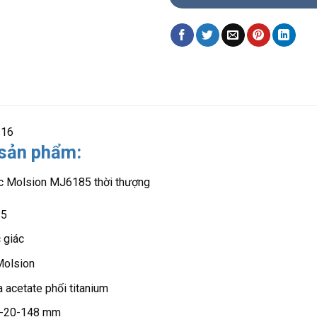
216
 sản phẩm:
ác Molsion MJ6185 thời thượng
85
 giác
Molsion
a acetate phối titanium
49-20-148 mm