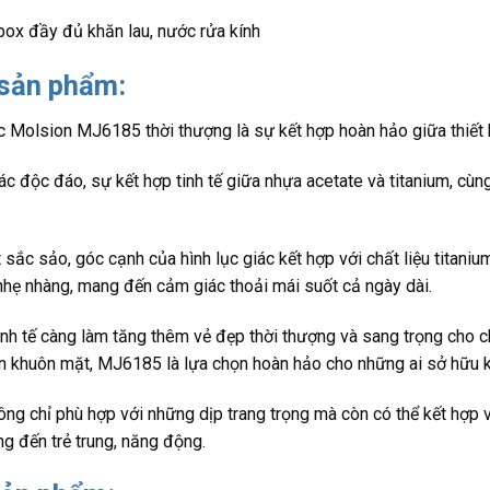
 box đầy đủ khăn lau, nước rửa kính
 sản phẩm:
c Molsion MJ6185 thời thượng là sự kết hợp hoàn hảo giữa thiết k
giác độc đáo, sự kết hợp tinh tế giữa nhựa acetate và titanium, cù
ắc sảo, góc cạnh của hình lục giác kết hợp với chất liệu titaniu
nhẹ nhàng, mang đến cảm giác thoải mái suốt cả ngày dài.
h tế càng làm tăng thêm vẻ đẹp thời thượng và sang trọng cho ch
n khuôn mặt, MJ6185 là lựa chọn hoàn hảo cho những ai sở hữu 
ông chỉ phù hợp với những dịp trang trọng mà còn có thể kết hợp v
ng đến trẻ trung, năng động.