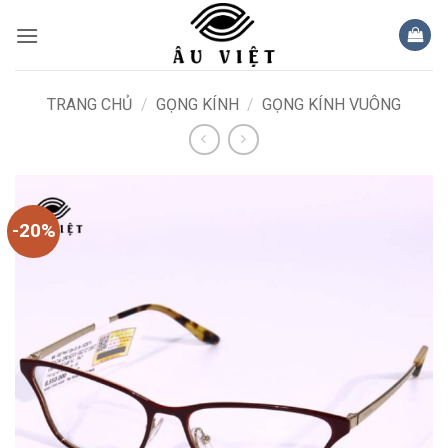
Bỏ
qua
nội
dung
TRANG CHỦ
/
GỌNG KÍNH
/
GỌNG KÍNH VUÔNG
-20%