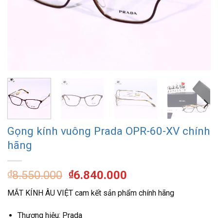
Gọng kính vuông Prada OPR-60-XV chính
hãng
Giá
Giá
₫
8.550.000
₫
6.840.000
gốc
hiện
MẮT KÍNH ÂU VIỆT cam kết sản phẩm chính hãng
là:
tại
₫8.550.000.
là:
Thương hiệu: Prada