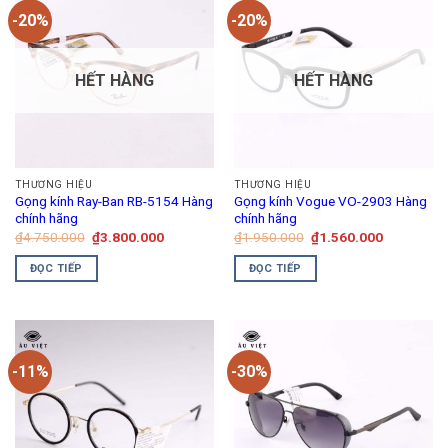
-20%
-20%
HẾT HÀNG
HẾT HÀNG
THƯƠNG HIỆU
THƯƠNG HIỆU
Gọng kính Ray-Ban RB-5154 Hàng
Gọng kính Vogue VO-2903 Hàng
chính hãng
chính hãng
Giá
Giá
Giá
Giá
₫
4.750.000
₫
3.800.000
₫
1.950.000
₫
1.560.000
gốc
hiện
gốc
hiện
là:
tại
là:
tại
ĐỌC TIẾP
ĐỌC TIẾP
₫4.750.000.
là:
₫1.950.000.
là:
₫3.800.000.
₫1.560.00
-11%
-30%