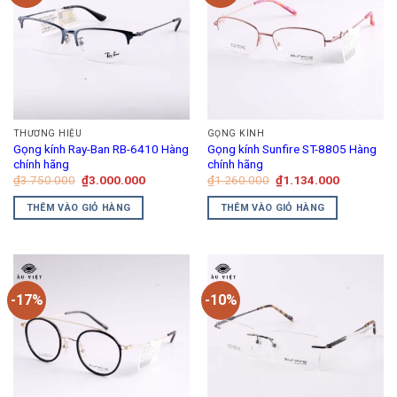
THƯƠNG HIỆU
GỌNG KÍNH
Gọng kính Ray-Ban RB-6410 Hàng
Gọng kính Sunfire ST-8805 Hàng
chính hãng
chính hãng
Giá
Giá
Giá
Giá
₫
3.750.000
₫
3.000.000
₫
1.260.000
₫
1.134.000
gốc
hiện
gốc
hiện
là:
tại
là:
tại
THÊM VÀO GIỎ HÀNG
THÊM VÀO GIỎ HÀNG
₫3.750.000.
là:
₫1.260.000.
là:
₫3.000.000.
₫1.134.00
-17%
-10%