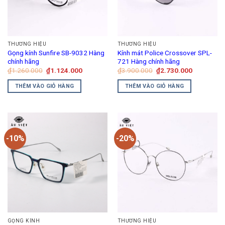
THƯƠNG HIỆU
THƯƠNG HIỆU
Gọng kính Sunfire SB-9032 Hàng
Kính mát Police Crossover SPL-
chính hãng
721 Hàng chính hãng
Giá
Giá
Giá
Giá
₫
1.260.000
₫
1.124.000
₫
3.900.000
₫
2.730.000
gốc
hiện
gốc
hiện
là:
tại
là:
tại
THÊM VÀO GIỎ HÀNG
THÊM VÀO GIỎ HÀNG
₫1.260.000.
là:
₫3.900.000.
là:
₫1.124.000.
₫2.730.00
-10%
-20%
GỌNG KÍNH
THƯƠNG HIỆU