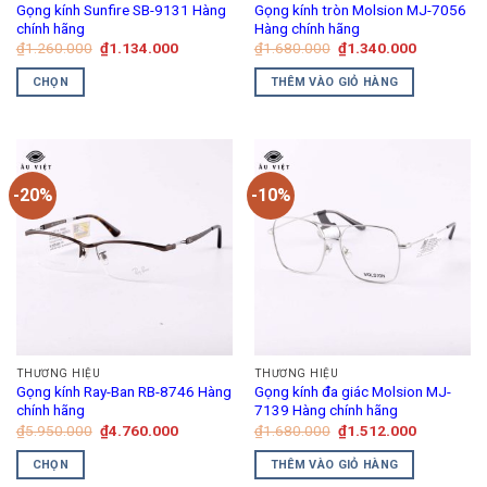
Gọng kính Sunfire SB-9131 Hàng
Gọng kính tròn Molsion MJ-7056
chính hãng
Hàng chính hãng
Giá
Giá
Giá
Giá
₫
1.260.000
₫
1.134.000
₫
1.680.000
₫
1.340.000
gốc
hiện
gốc
hiện
là:
tại
là:
tại
CHỌN
THÊM VÀO GIỎ HÀNG
₫1.260.000.
là:
₫1.680.000.
là:
₫1.134.000.
₫1.340.00
Sản
phẩm
này
có
-20%
-10%
nhiều
biến
thể.
Các
tùy
chọn
có
thể
THƯƠNG HIỆU
THƯƠNG HIỆU
được
Gọng kính Ray-Ban RB-8746 Hàng
Gọng kính đa giác Molsion MJ-
chọn
chính hãng
7139 Hàng chính hãng
trên
Giá
Giá
Giá
Giá
₫
5.950.000
₫
4.760.000
₫
1.680.000
₫
1.512.000
gốc
hiện
gốc
hiện
trang
là:
tại
là:
tại
CHỌN
THÊM VÀO GIỎ HÀNG
₫5.950.000.
là:
₫1.680.000.
là:
sản
₫4.760.000.
₫1.512.00