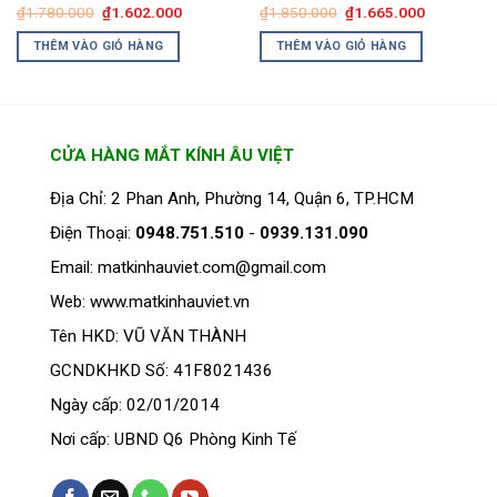
Giá
Giá
Giá
Giá
₫
1.780.000
₫
1.602.000
₫
1.850.000
₫
1.665.000
gốc
hiện
gốc
hiện
là:
tại
là:
tại
THÊM VÀO GIỎ HÀNG
THÊM VÀO GIỎ HÀNG
₫1.780.000.
là:
₫1.850.000.
là:
₫1.602.000.
₫1.665.00
CỬA HÀNG MẮT KÍNH ÂU VIỆT
Địa Chỉ: 2 Phan Anh, Phường 14, Quận 6, TP.HCM
Điện Thoại:
0948.751.510
-
0939.131.090
Email: matkinhauviet.com@gmail.com
Web: www.matkinhauviet.vn
Tên HKD: VŨ VĂN THÀNH
GCNDKHKD Số: 41F8021436
Ngày cấp: 02/01/2014
Nơi cấp: UBND Q6 Phòng Kinh Tế