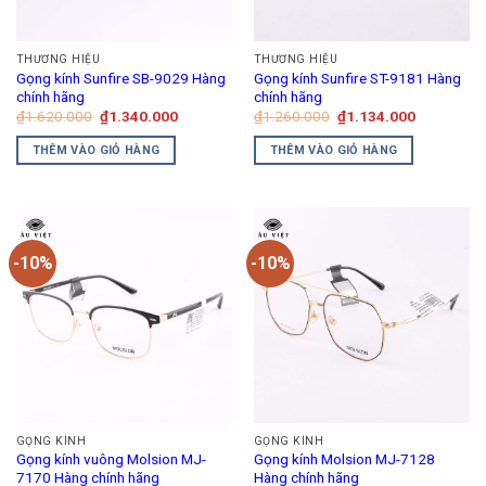
THƯƠNG HIỆU
THƯƠNG HIỆU
Gọng kính Sunfire SB-9029 Hàng
Gọng kính Sunfire ST-9181 Hàng
chính hãng
chính hãng
Giá
Giá
Giá
Giá
₫
1.620.000
₫
1.340.000
₫
1.260.000
₫
1.134.000
gốc
hiện
gốc
hiện
là:
tại
là:
tại
THÊM VÀO GIỎ HÀNG
THÊM VÀO GIỎ HÀNG
₫1.620.000.
là:
₫1.260.000.
là:
₫1.340.000.
₫1.134.00
-10%
-10%
GỌNG KÍNH
GỌNG KÍNH
Gọng kính vuông Molsion MJ-
Gọng kính Molsion MJ-7128
7170 Hàng chính hãng
Hàng chính hãng