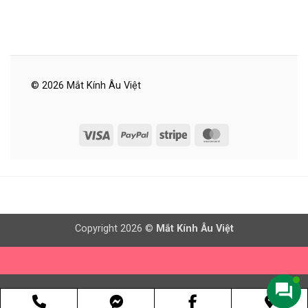
© 2026 Mắt Kính Âu Việt
Visa
PayPal
Stripe
MasterCard
Copyright 2026 ©
Mắt Kính Âu Việt
Phone
Facebook
Goog