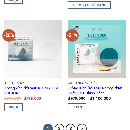
CHỌN
₫3.004.000
sản
là:
tại
THÊM VÀO GIỎ HÀNG
đến
Sản
₫825.000.
là:
phẩm
₫4.840.000
₫740.000.
phẩm
này
có
nhiều
-20%
-21%
biến
thể.
Các
tùy
chọn
có
thể
được
TRÒNG KÍNH
CÁC THƯƠNG HIỆU
chọn
Tròng kính đổi màu ROCKY 1.56
Tròng Kính Đổi Màu Rocky Chiết
trên
EDITION 9
Suất 1.61 Chính Hãng
Giá
Giá
Khoảng
₫
999.000
₫
799.000
₫
979.000
–
₫
1.100.000
trang
gốc
hiện
giá:
sản
là:
tại
từ
CHỌN
CHỌN
₫999.000.
là:
₫979.000
phẩm
₫799.000.
đến
Sản
Sản
₫1.100.00
phẩm
phẩm
này
này
1
2
3