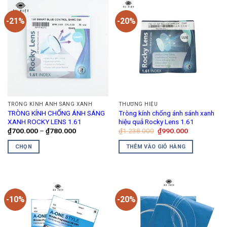
-21%
-20%
TRÒNG KÍNH ÁNH SÁNG XANH
THƯƠNG HIỆU
TRÒNG KÍNH CHỐNG ÁNH SÁNG
Tròng kính chống ánh sánh xanh
XANH ROCKY LENS 1.61
hiệu quả Rocky Lens 1.61
Khoảng
Giá
Giá
₫
700.000
–
₫
780.000
₫
1.238.000
₫
990.000
giá:
gốc
hiện
từ
là:
tại
CHỌN
THÊM VÀO GIỎ HÀNG
₫700.000
₫1.238.000.
là:
đến
₫990.000.
Sản
₫780.000
phẩm
này
có
-10%
-20%
nhiều
biến
thể.