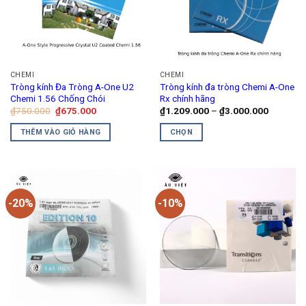
Các
tùy
chọn
có
thể
CHEMI
CHEMI
được
Tròng kính Đa Tròng A-One U2
Tròng kính đa tròng Chemi A-One
chọn
Chemi 1.56 Chống Chói
Rx chính hãng
trên
Giá
Giá
Khoảng
₫
750.000
₫
675.000
₫
1.209.000
–
₫
3.000.000
gốc
hiện
giá:
trang
là:
tại
từ
THÊM VÀO GIỎ HÀNG
CHỌN
₫750.000.
là:
₫1.209.0
sản
₫675.000.
đến
Sản
phẩm
₫3.000.0
phẩm
này
có
-20%
-10%
nhiều
biến
thể.
Các
tùy
chọn
có
thể