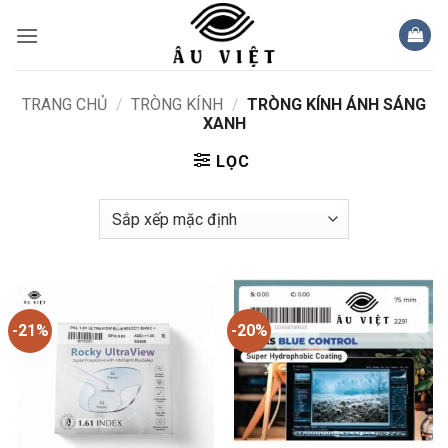
Bỏ
qua
nội
dung
TRANG CHỦ
/
TRÒNG KÍNH
/
TRÒNG KÍNH ÁNH SÁNG
XANH
LỌC
-21%
-20%