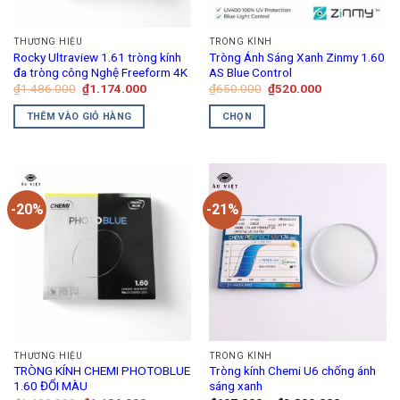
THƯƠNG HIỆU
TRÒNG KÍNH
Rocky Ultraview 1.61 tròng kính
Tròng Ánh Sáng Xanh Zinmy 1.60
đa tròng công Nghệ Freeform 4K
AS Blue Control
Giá
Giá
Giá
Giá
₫
1.486.000
₫
1.174.000
₫
650.000
₫
520.000
gốc
hiện
gốc
hiện
là:
tại
là:
tại
THÊM VÀO GIỎ HÀNG
CHỌN
₫1.486.000.
là:
₫650.000.
là:
₫1.174.000.
₫520.000.
Sản
phẩm
này
có
-20%
-21%
nhiều
biến
thể.
Các
tùy
chọn
có
thể
THƯƠNG HIỆU
TRÒNG KÍNH
được
TRÒNG KÍNH CHEMI PHOTOBLUE
Tròng kính Chemi U6 chống ánh
chọn
1.60 ĐỔI MÀU
sáng xanh
trên