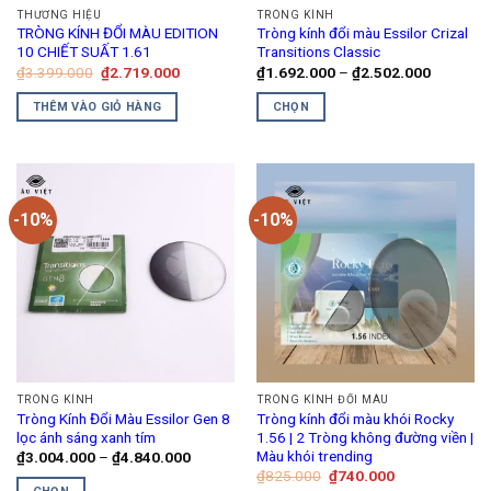
THƯƠNG HIỆU
TRÒNG KÍNH
được
TRÒNG KÍNH ĐỔI MÀU EDITION
Tròng kính đổi màu Essilor Crizal
chọn
10 CHIẾT SUẤT 1.61
Transitions Classic
trên
Giá
Giá
Khoảng
₫
3.399.000
₫
2.719.000
₫
1.692.000
–
₫
2.502.000
gốc
hiện
giá:
trang
là:
tại
từ
THÊM VÀO GIỎ HÀNG
CHỌN
₫3.399.000.
là:
₫1.692.0
sản
₫2.719.000.
đến
Sản
phẩm
₫2.502.0
phẩm
này
có
-10%
-10%
nhiều
biến
thể.
Các
tùy
chọn
có
thể
TRÒNG KÍNH
TRÒNG KÍNH ĐỔI MÀU
được
Tròng Kính Đổi Màu Essilor Gen 8
Tròng kính đổi màu khói Rocky
chọn
lọc ánh sáng xanh tím
1.56 | 2 Tròng không đường viền |
trên
Màu khói trending
Khoảng
₫
3.004.000
–
₫
4.840.000
giá:
Giá
Giá
₫
825.000
₫
740.000
trang
từ
gốc
hiện