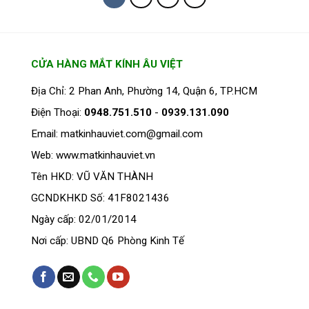
có
có
nhiều
nhiều
biến
biến
thể.
thể.
Các
Các
CỬA HÀNG MẮT KÍNH ÂU VIỆT
tùy
tùy
Địa Chỉ: 2 Phan Anh, Phường 14, Quận 6, TP.HCM
chọn
chọn
có
có
Điện Thoại:
0948.751.510
-
0939.131.090
thể
thể
Email: matkinhauviet.com@gmail.com
được
được
chọn
chọn
Web: www.matkinhauviet.vn
trên
trên
Tên HKD: VŨ VĂN THÀNH
trang
trang
sản
sản
GCNDKHKD Số: 41F8021436
phẩm
phẩm
Ngày cấp: 02/01/2014
Nơi cấp: UBND Q6 Phòng Kinh Tế