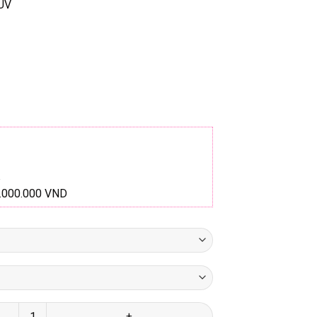
 UV
1.000.000 VND
sáng xanh chống UV hiệu quả số lượng