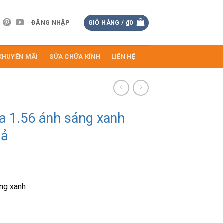
ĐĂNG NHẬP
GIỎ HÀNG /
₫
0
KHUYẾN MÃI
SỬA CHỮA KÍNH
LIÊN HỆ
ca 1.56 ánh sáng xanh
uả
Giá
hiện
áng xanh
tại
.
là:
₫384.000.