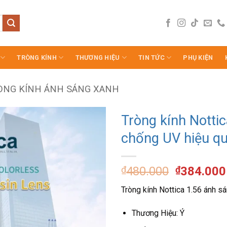
TRÒNG KÍNH
THƯƠNG HIỆU
TIN TỨC
PHỤ KIỆN
ÒNG KÍNH ÁNH SÁNG XANH
Tròng kính Notti
chống UV hiệu q
Giá
₫
480.000
₫
384.000
gốc
Tròng kính Nottica 1.56 ánh s
là:
₫480.000
Thương Hiệu: Ý