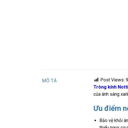
Post Views:
MÔ TẢ
Tròng kính Nott
của ánh sáng xanh
Ưu điểm nổ
Bảo vệ khỏi án
thiểu nguy cơ 