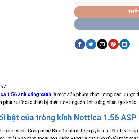
THÊ
957
ica 1.56 ánh sáng xanh
là một sản phẩm chất lượng cao, được thi
 phát ra từ các thiết bị điện tử và nguồn ánh sáng nhân tạo khác.
i bật của tròng kính Nottica 1.56 ASP
h sáng xanh: Công nghệ Blue Control độc quyền của Nottica giúp
mỏi mắt, khô mắt, thoái hóa điểm vàng và các vấn đề về mắt khác