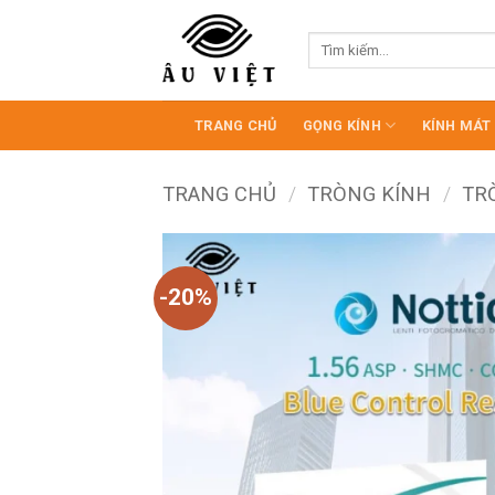
Bỏ
qua
Tìm
kiếm:
nội
dung
TRANG CHỦ
GỌNG KÍNH
KÍNH MÁT
TRANG CHỦ
/
TRÒNG KÍNH
/
TR
-20%