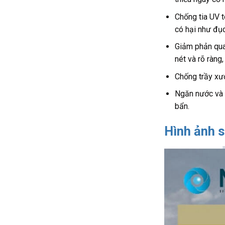
Chống tia UV t
có hại như đục
Giảm phản qua
nét và rõ ràng,
Chống trầy xướ
Ngăn nước và b
bẩn.
Hình ảnh 