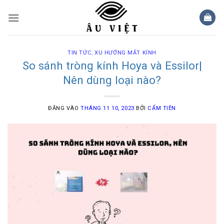
Bỏ
qua
nội
dung
TIN TỨC
,
XU HƯỚNG MẮT KÍNH
So sánh tròng kính Hoya và Essilor|
Nên dùng loại nào?
ĐĂNG VÀO
THÁNG 11 10, 2023
BỞI
CẨM TIÊN