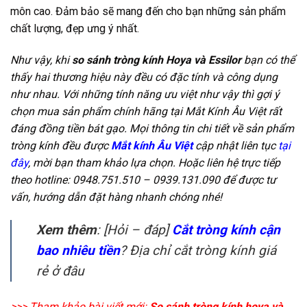
môn cao. Đảm bảo sẽ mang đến cho bạn những sản phẩm
chất lượng, đẹp ưng ý nhất.
Như vậy, khi
so sánh tròng kính Hoya và Essilor
bạn có thể
thấy hai thương hiệu này đều có đặc tính và công dụng
như nhau. Với những tính năng ưu việt như vậy thì gợi ý
chọn mua sản phẩm chính hãng tại Mắt Kính Âu Việt rất
đáng đồng tiền bát gạo. Mọi thông tin chi tiết về sản phẩm
tròng kính đều được
Mắt kính Âu Việt
cập nhật liên tục
tại
đây
, mời bạn tham khảo lựa chọn. Hoặc liên hệ trực tiếp
theo hotline: 0948.751.510 – 0939.131.090 để được tư
vấn, hướng dẫn đặt hàng nhanh chóng nhé!
Xem thêm
: [Hỏi – đáp]
Cắt tròng kính cận
bao nhiêu tiền
? Địa chỉ cắt tròng kính giá
rẻ ở đâu
>>> Tham khảo bài viết mới:
So sánh tròng kính hoya và