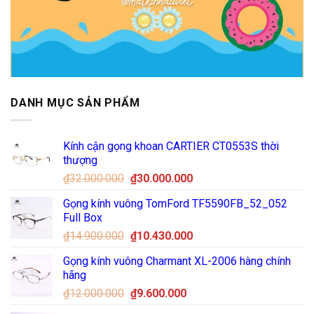
DANH MỤC SẢN PHẨM
Kính cận gọng khoan CARTIER CT0553S thời
thượng
Giá
Giá
₫
32.000.000
₫
30.000.000
gốc
hiện
Gọng kính vuông TomFord TF5590FB_52_052
là:
tại
Full Box
₫32.000.000.
là:
Giá
Giá
₫
14.900.000
₫
10.430.000
₫30.000.000.
gốc
hiện
Gọng kính vuông Charmant XL-2006 hàng chính
là:
tại
hãng
₫14.900.000.
là:
Giá
Giá
₫
12.000.000
₫
9.600.000
₫10.430.000.
gốc
hiện