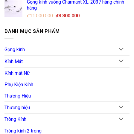
Gọng kính vuông Charmant XL-2037 hàng chính
là:
tại
hãng
₫12.000.000.
là:
Giá
Giá
₫
11.000.000
₫
8.800.000
₫9.600.000.
gốc
hiện
là:
tại
DANH MỤC SẢN PHẨM
₫11.000.000.
là:
₫8.800.000.
Gọng kính
Kính Mát
Kính mát Nữ
Phụ Kiện Kính
Thương Hiệu
Thương hiệu
Tròng Kính
Tròng kính 2 tròng