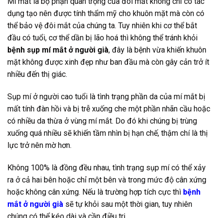
Mí mắt là bộ phận quan trọng của đôi mắt không chỉ có tác
dụng tạo nên được tính thẩm mỹ cho khuôn mặt mà còn có
thể bảo vệ đôi mắt của chúng ta. Tuy nhiên khi cơ thể bắt
đầu có tuổi, cơ thể dần bị lão hoá thì không thể tránh khỏi
bệnh sụp mí mắt ở người già
, đây là bệnh vừa khiến khuôn
mặt không được xinh đẹp như ban đầu mà còn gây cản trở ít
nhiều đến thị giác.
Sụp mí ở người cao tuổi là tình trạng phần da của mí mắt bị
mất tính đàn hồi và bị trễ xuống che một phần nhãn cầu hoặc
có nhiều da thừa ở vùng mí mắt. Do đó khi chúng bị trùng
xuống quá nhiều sẽ khiến tầm nhìn bị hạn chế, thậm chí là thị
lực trở nên mờ hơn.
Không 100% là đồng đều nhau, tình trạng sụp mí có thể xảy
ra ở cả hai bên hoặc chỉ một bên và trong mức độ cân xứng
hoặc không cân xứng. Nếu là trường hợp tích cực thì
bệnh
mắt ở người già
sẽ tự khỏi sau một thời gian, tuy nhiên
chúng có thể kéo dài và cần điều trị.