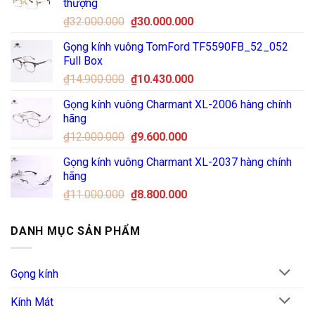
thượng
Giá
Giá
₫
32.000.000
₫
30.000.000
gốc
hiện
Gọng kính vuông TomFord TF5590FB_52_052
là:
tại
Full Box
₫32.000.000.
là:
Giá
Giá
₫
14.900.000
₫
10.430.000
₫30.000.000.
gốc
hiện
Gọng kính vuông Charmant XL-2006 hàng chính
là:
tại
hãng
₫14.900.000.
là:
Giá
Giá
₫
12.000.000
₫
9.600.000
₫10.430.000.
gốc
hiện
Gọng kính vuông Charmant XL-2037 hàng chính
là:
tại
hãng
₫12.000.000.
là:
Giá
Giá
₫
11.000.000
₫
8.800.000
₫9.600.000.
gốc
hiện
là:
tại
DANH MỤC SẢN PHẨM
₫11.000.000.
là:
₫8.800.000.
Gọng kính
Kính Mát