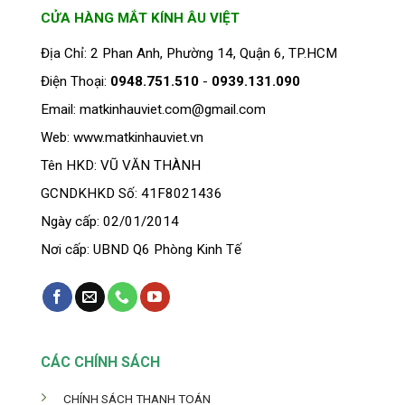
có
CỬA HÀNG MẮT KÍNH ÂU VIỆT
nhiều
biến
Địa Chỉ: 2 Phan Anh, Phường 14, Quận 6, TP.HCM
thể.
Điện Thoại:
0948.751.510
-
0939.131.090
Các
tùy
Email: matkinhauviet.com@gmail.com
chọn
Web: www.matkinhauviet.vn
có
thể
Tên HKD: VŨ VĂN THÀNH
được
GCNDKHKD Số: 41F8021436
chọn
trên
Ngày cấp: 02/01/2014
trang
Nơi cấp: UBND Q6 Phòng Kinh Tế
sản
phẩm
CÁC CHÍNH SÁCH
CHÍNH SÁCH THANH TOÁN