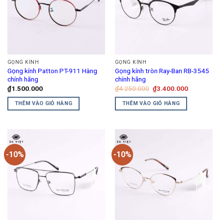
GỌNG KÍNH
GỌNG KÍNH
Gọng kính Patton PT-911 Hàng
Gọng kính tròn Ray-Ban RB-3545
chính hãng
chính hãng
Giá
Giá
₫
1.500.000
₫
4.250.000
₫
3.400.000
gốc
hiện
là:
tại
THÊM VÀO GIỎ HÀNG
THÊM VÀO GIỎ HÀNG
₫4.250.000.
là:
₫3.400.00
-10%
-10%