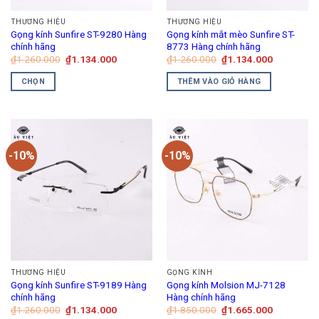
THƯƠNG HIỆU
THƯƠNG HIỆU
Gọng kính Sunfire ST-9280 Hàng
Gọng kính mắt mèo Sunfire ST-
chính hãng
8773 Hàng chính hãng
Giá
Giá
Giá
Giá
₫
1.260.000
₫
1.134.000
₫
1.260.000
₫
1.134.000
gốc
hiện
gốc
hiện
là:
tại
là:
tại
CHỌN
THÊM VÀO GIỎ HÀNG
₫1.260.000.
là:
₫1.260.000.
là:
₫1.134.000.
₫1.134.00
Sản
phẩm
này
có
-10%
-10%
nhiều
biến
thể.
Các
tùy
chọn
có
thể
THƯƠNG HIỆU
GỌNG KÍNH
được
Gọng kính Sunfire ST-9189 Hàng
Gọng kính Molsion MJ-7128
chọn
chính hãng
Hàng chính hãng
trên
Giá
Giá
Giá
Giá
₫
1.260.000
₫
1.134.000
₫
1.850.000
₫
1.665.000
gốc
hiện
gốc
hiện