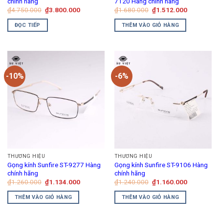
chính hãng
7120 Hàng chính hãng
trên
Giá
Giá
Giá
Giá
₫
4.750.000
₫
3.800.000
₫
1.680.000
₫
1.512.000
gốc
hiện
gốc
hiện
trang
là:
tại
là:
tại
ĐỌC TIẾP
THÊM VÀO GIỎ HÀNG
₫4.750.000.
là:
₫1.680.000.
là:
sản
₫3.800.000.
₫1.512.00
phẩm
-10%
-6%
THƯƠNG HIỆU
THƯƠNG HIỆU
Gọng kính Sunfire ST-9277 Hàng
Gọng kính Sunfire ST-9106 Hàng
chính hãng
chính hãng
Giá
Giá
Giá
Giá
₫
1.260.000
₫
1.134.000
₫
1.240.000
₫
1.160.000
gốc
hiện
gốc
hiện
là:
tại
là:
tại
THÊM VÀO GIỎ HÀNG
THÊM VÀO GIỎ HÀNG
₫1.260.000.
là:
₫1.240.000.
là:
₫1.134.000.
₫1.160.00