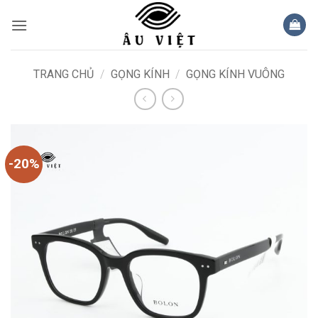
Bỏ
qua
nội
dung
TRANG CHỦ
/
GỌNG KÍNH
/
GỌNG KÍNH VUÔNG
-20%