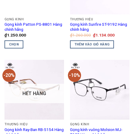
GỌNG KÍNH
THƯƠNG HIỆU
Gọng kính Patton PS-8801 Hàng
Gọng kính Sunfire ST-9192 Hàng
chính hãng
chính hãng
Giá
Giá
₫
1.250.000
₫
1.260.000
₫
1.134.000
gốc
hiện
là:
tại
CHỌN
THÊM VÀO GIỎ HÀNG
₫1.260.000.
là:
₫1.134.00
Sản
phẩm
này
có
-20%
-10%
nhiều
biến
thể.
HẾT HÀNG
Các
tùy
chọn
có
thể
THƯƠNG HIỆU
GỌNG KÍNH
được
Gọng kính Ray-Ban RB-5154 Hàng
Gọng kính vuông Molsion MJ-
chọn