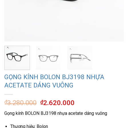
GỌNG KÍNH BOLON BJ3198 NHỰA
ACETATE DÁNG VUÔNG
Giá
Giá
₫
3.280.000
₫
2.620.000
gốc
hiện
Gọng kính BOLON BJ3198 nhựa acetate dáng vuông
là:
tại
₫3.280.000.
là:
Thương hiệu: Bolon