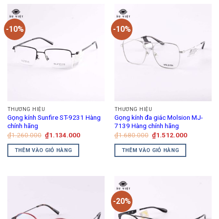
-10%
-10%
THƯƠNG HIỆU
THƯƠNG HIỆU
Gọng kính Sunfire ST-9231 Hàng
Gọng kính đa giác Molsion MJ-
chính hãng
7139 Hàng chính hãng
Giá
Giá
Giá
Giá
₫
1.260.000
₫
1.134.000
₫
1.680.000
₫
1.512.000
gốc
hiện
gốc
hiện
là:
tại
là:
tại
THÊM VÀO GIỎ HÀNG
THÊM VÀO GIỎ HÀNG
₫1.260.000.
là:
₫1.680.000.
là:
₫1.134.000.
₫1.512.00
-20%