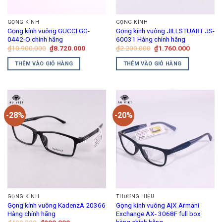
GỌNG KÍNH
GỌNG KÍNH
Gọng kính vuông GUCCI GG-
Gọng kính vuông JILLSTUART JS-
0442-O chính hãng
60031 Hàng chính hãng
Giá
Giá
Giá
Giá
₫
10.900.000
₫
8.720.000
₫
2.200.000
₫
1.760.000
gốc
hiện
gốc
hiện
là:
tại
là:
tại
THÊM VÀO GIỎ HÀNG
THÊM VÀO GIỎ HÀNG
₫10.900.000.
là:
₫2.200.000.
là:
₫8.720.000.
₫1.760.00
-28%
-20%
GỌNG KÍNH
THƯƠNG HIỆU
Gọng kính vuông KadenzA 20366
Gọng kính vuông A|X Armani
Hàng chính hãng
Exchange AX- 3068F full box
hàng chính hãng
Giá
Giá