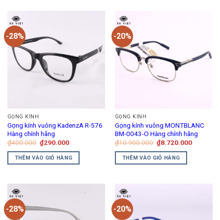
-28%
-20%
GỌNG KÍNH
GỌNG KÍNH
Gọng kính vuông KadenzA R-576
Gọng kính vuông MONTBLANC
Hàng chính hãng
BM-0043-O Hàng chính hãng
Giá
Giá
Giá
Giá
₫
400.000
₫
290.000
₫
10.900.000
₫
8.720.000
gốc
hiện
gốc
hiện
là:
tại
là:
tại
THÊM VÀO GIỎ HÀNG
THÊM VÀO GIỎ HÀNG
₫400.000.
là:
₫10.900.000.
là:
₫290.000.
₫8.720.0
-28%
-20%