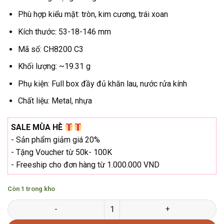
₫765.000.
Phù hợp kiểu mặt: tròn, kim cương, trái xoan
Kích thước:
53-18-146
mm
Mã số: CH8200 C3
Khối lượng: ~19.31 g
Phụ kiện: Full box đầy đủ khăn lau, nước rửa kính
Chất liệu: Metal, nhựa
SALE MÙA HÈ
- Sản phẩm giảm giá 20%
- Tặng Voucher từ 50k- 100K
- Freeship cho đơn hàng từ 1.000.000 VND
Còn 1 trong kho
Gọng kính CHETTI ROUGE CH8200 C3 chính hãng mới số lượng