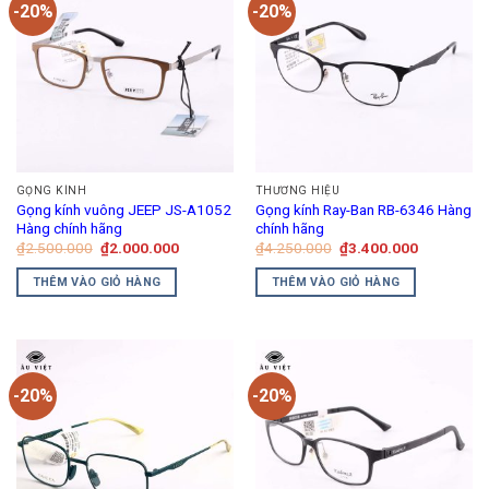
-20%
-20%
GỌNG KÍNH
THƯƠNG HIỆU
Gọng kính vuông JEEP JS-A1052
Gọng kính Ray-Ban RB-6346 Hàng
Hàng chính hãng
chính hãng
Giá
Giá
Giá
Giá
₫
2.500.000
₫
2.000.000
₫
4.250.000
₫
3.400.000
gốc
hiện
gốc
hiện
là:
tại
là:
tại
THÊM VÀO GIỎ HÀNG
THÊM VÀO GIỎ HÀNG
₫2.500.000.
là:
₫4.250.000.
là:
₫2.000.000.
₫3.400.00
-20%
-20%