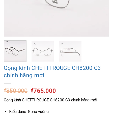
Gọng kính CHETTI ROUGE CH8200 C3
chính hãng mới
Giá
Giá
₫
850.000
₫
765.000
gốc
hiện
Gọng kính CHETTI ROUGE CH8200 C3 chính hãng mới
là:
tại
₫850.000.
là:
Kiểu dáng: Gọng vuông