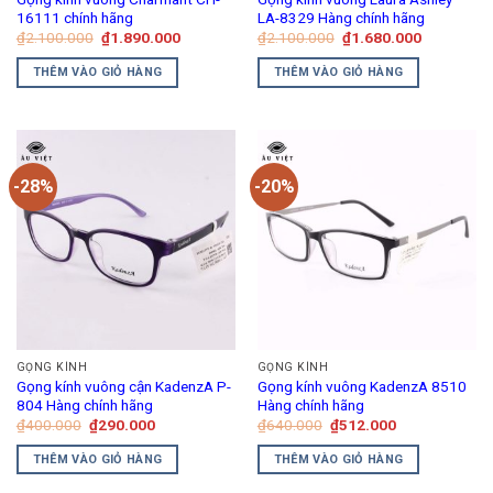
16111 chính hãng
LA-8329 Hàng chính hãng
Giá
Giá
Giá
Giá
₫
2.100.000
₫
1.890.000
₫
2.100.000
₫
1.680.000
gốc
hiện
gốc
hiện
là:
tại
là:
tại
THÊM VÀO GIỎ HÀNG
THÊM VÀO GIỎ HÀNG
₫2.100.000.
là:
₫2.100.000.
là:
₫1.890.000.
₫1.680.00
-28%
-20%
GỌNG KÍNH
GỌNG KÍNH
Gọng kính vuông cận KadenzA P-
Gọng kính vuông KadenzA 8510
804 Hàng chính hãng
Hàng chính hãng
Giá
Giá
Giá
Giá
₫
400.000
₫
290.000
₫
640.000
₫
512.000
gốc
hiện
gốc
hiện
là:
tại
là:
tại
THÊM VÀO GIỎ HÀNG
THÊM VÀO GIỎ HÀNG
₫400.000.
là:
₫640.000.
là:
₫290.000.
₫512.000.