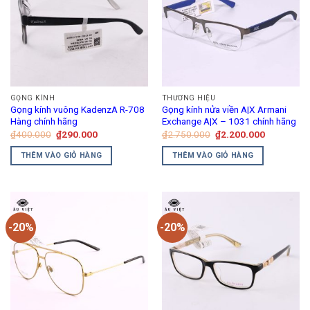
GỌNG KÍNH
THƯƠNG HIỆU
Gọng kính vuông KadenzA R-708
Gọng kính nửa viền A|X Armani
Hàng chính hãng
Exchange A|X – 1031 chính hãng
Giá
Giá
Giá
Giá
₫
400.000
₫
290.000
₫
2.750.000
₫
2.200.000
gốc
hiện
gốc
hiện
là:
tại
là:
tại
THÊM VÀO GIỎ HÀNG
THÊM VÀO GIỎ HÀNG
₫400.000.
là:
₫2.750.000.
là:
₫290.000.
₫2.200.00
-20%
-20%