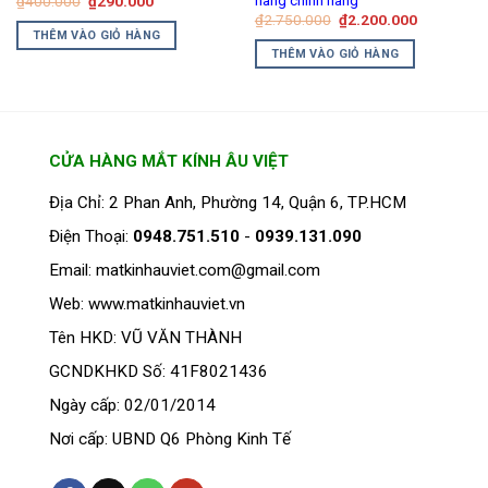
₫
400.000
₫
290.000
gốc
hiện
Giá
Giá
₫
2.750.000
₫
2.200.000
là:
tại
gốc
hiện
THÊM VÀO GIỎ HÀNG
₫400.000.
là:
là:
tại
THÊM VÀO GIỎ HÀNG
₫290.000.
₫2.750.000.
là:
₫2.200.00
CỬA HÀNG MẮT KÍNH ÂU VIỆT
Địa Chỉ: 2 Phan Anh, Phường 14, Quận 6, TP.HCM
Điện Thoại:
0948.751.510
-
0939.131.090
Email: matkinhauviet.com@gmail.com
Web: www.matkinhauviet.vn
Tên HKD: VŨ VĂN THÀNH
GCNDKHKD Số: 41F8021436
Ngày cấp: 02/01/2014
Nơi cấp: UBND Q6 Phòng Kinh Tế