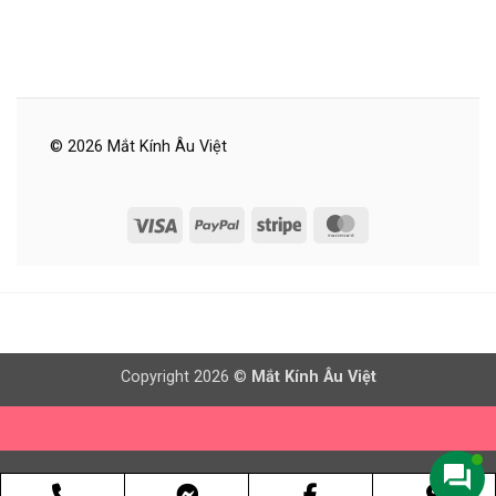
© 2026 Mắt Kính Âu Việt
Visa
PayPal
Stripe
MasterCard
Copyright 2026 ©
Mắt Kính Âu Việt
Phone
Facebook
Goog