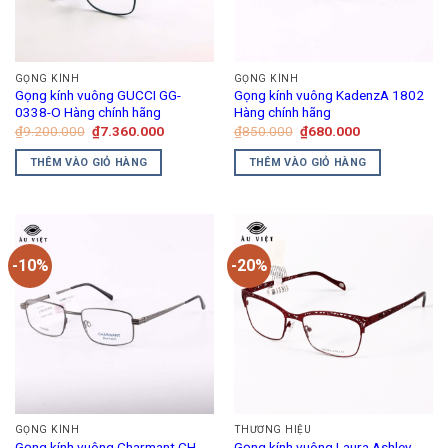
GỌNG KÍNH
GỌNG KÍNH
Gọng kính vuông GUCCI GG-
Gọng kính vuông KadenzA 1802
0338-O Hàng chính hãng
Hàng chính hãng
Giá
Giá
Giá
Giá
₫
9.200.000
₫
7.360.000
₫
850.000
₫
680.000
gốc
hiện
gốc
hiện
là:
tại
là:
tại
THÊM VÀO GIỎ HÀNG
THÊM VÀO GIỎ HÀNG
₫9.200.000.
là:
₫850.000.
là:
₫7.360.000.
₫680.000.
-10%
-20%
GỌNG KÍNH
THƯƠNG HIỆU
Gọng kính vuông Charmant CH-
Gọng kính vuông Laura Ashley