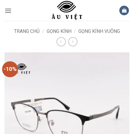
Bỏ
qua
nội
dung
TRANG CHỦ
/
GỌNG KÍNH
/
GỌNG KÍNH VUÔNG
-10%