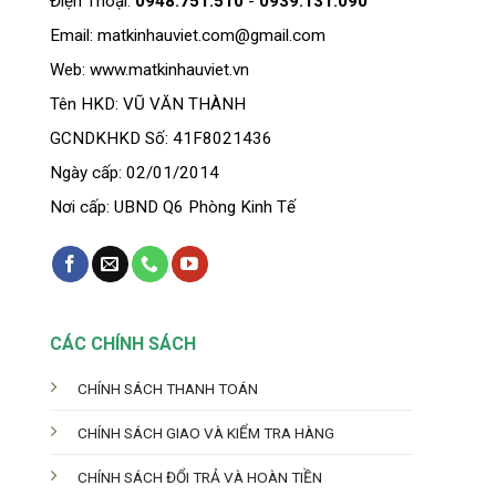
Điện Thoại:
0948.751.510
-
0939.131.090
Email: matkinhauviet.com@gmail.com
Web: www.matkinhauviet.vn
Tên HKD: VŨ VĂN THÀNH
GCNDKHKD Số: 41F8021436
Ngày cấp: 02/01/2014
Nơi cấp: UBND Q6 Phòng Kinh Tế
CÁC CHÍNH SÁCH
CHÍNH SÁCH THANH TOÁN
CHÍNH SÁCH GIAO VÀ KIỂM TRA HÀNG
CHÍNH SÁCH ĐỔI TRẢ VÀ HOÀN TIỀN