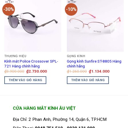
có
-30%
-10%
nhiều
biến
thể.
Các
tùy
chọn
có
thể
THƯƠNG HIỆU
GỌNG KÍNH
được
Kính mát Police Crossover SPL-
Gọng kính Sunfire ST-8805 Hàng
chọn
721 Hàng chính hãng
chính hãng
trên
Giá
Giá
Giá
Giá
₫
3.900.000
₫
2.730.000
₫
1.260.000
₫
1.134.000
gốc
hiện
gốc
hiện
trang
là:
tại
là:
tại
THÊM VÀO GIỎ HÀNG
THÊM VÀO GIỎ HÀNG
₫3.900.000.
là:
₫1.260.000.
là:
sản
₫2.730.000.
₫1.134.00
phẩm
CỬA HÀNG MẮT KÍNH ÂU VIỆT
Địa Chỉ: 2 Phan Anh, Phường 14, Quận 6, TP.HCM