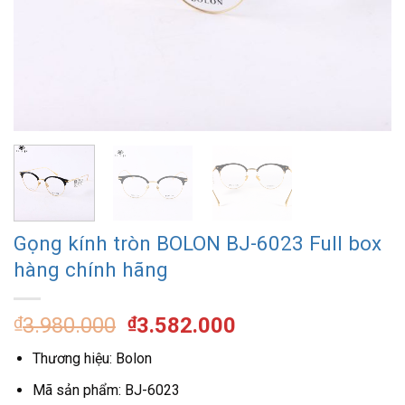
Gọng kính tròn BOLON BJ-6023 Full box
hàng chính hãng
Giá
Giá
₫
3.980.000
₫
3.582.000
gốc
hiện
Thương hiệu: Bolon
là:
tại
₫3.980.000.
là:
Mã sản phẩm: BJ-6023