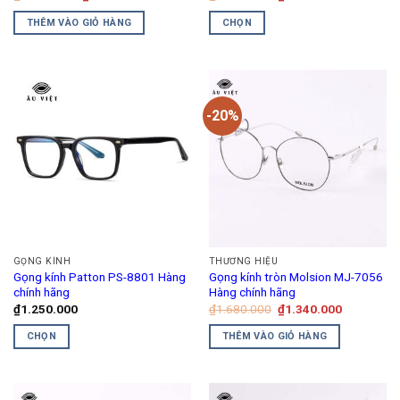
gốc
hiện
gốc
hiện
là:
tại
là:
tại
THÊM VÀO GIỎ HÀNG
CHỌN
₫1.260.000.
là:
₫1.260.000.
là:
₫1.134.000.
₫1.134.00
Sản
phẩm
này
có
-20%
nhiều
biến
thể.
Các
tùy
chọn
có
thể
GỌNG KÍNH
THƯƠNG HIỆU
được
Gọng kính Patton PS-8801 Hàng
Gọng kính tròn Molsion MJ-7056
chọn
chính hãng
Hàng chính hãng
trên
Giá
Giá
₫
1.250.000
₫
1.680.000
₫
1.340.000
gốc
hiện
trang
là:
tại
CHỌN
THÊM VÀO GIỎ HÀNG
₫1.680.000.
là:
sản
₫1.340.00
Sản
phẩm
phẩm
này