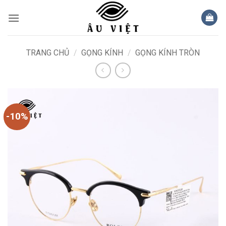
Bỏ
qua
nội
dung
TRANG CHỦ
/
GỌNG KÍNH
/
GỌNG KÍNH TRÒN
-10%