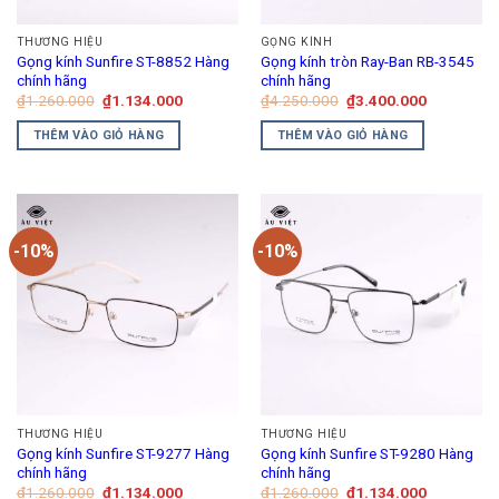
THƯƠNG HIỆU
GỌNG KÍNH
Gọng kính Sunfire ST-8852 Hàng
Gọng kính tròn Ray-Ban RB-3545
chính hãng
chính hãng
Giá
Giá
Giá
Giá
₫
1.260.000
₫
1.134.000
₫
4.250.000
₫
3.400.000
gốc
hiện
gốc
hiện
là:
tại
là:
tại
THÊM VÀO GIỎ HÀNG
THÊM VÀO GIỎ HÀNG
₫1.260.000.
là:
₫4.250.000.
là:
₫1.134.000.
₫3.400.00
-10%
-10%
THƯƠNG HIỆU
THƯƠNG HIỆU
Gọng kính Sunfire ST-9277 Hàng
Gọng kính Sunfire ST-9280 Hàng
chính hãng
chính hãng
Giá
Giá
Giá
Giá
₫
1.260.000
₫
1.134.000
₫
1.260.000
₫
1.134.000