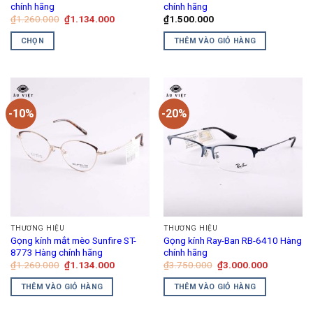
chính hãng
chính hãng
Giá
Giá
₫
1.260.000
₫
1.134.000
₫
1.500.000
gốc
hiện
là:
tại
CHỌN
THÊM VÀO GIỎ HÀNG
₫1.260.000.
là:
₫1.134.000.
Sản
phẩm
này
có
-10%
-20%
nhiều
biến
thể.
Các
tùy
chọn
có
thể
THƯƠNG HIỆU
THƯƠNG HIỆU
được
Gọng kính mắt mèo Sunfire ST-
Gọng kính Ray-Ban RB-6410 Hàng
chọn
8773 Hàng chính hãng
chính hãng
trên
Giá
Giá
Giá
Giá
₫
1.260.000
₫
1.134.000
₫
3.750.000
₫
3.000.000
gốc
hiện
gốc
hiện
trang
là:
tại
là:
tại
THÊM VÀO GIỎ HÀNG
THÊM VÀO GIỎ HÀNG
₫1.260.000.
là:
₫3.750.000.
là:
sản
₫1.134.000.
₫3.000.00
phẩm