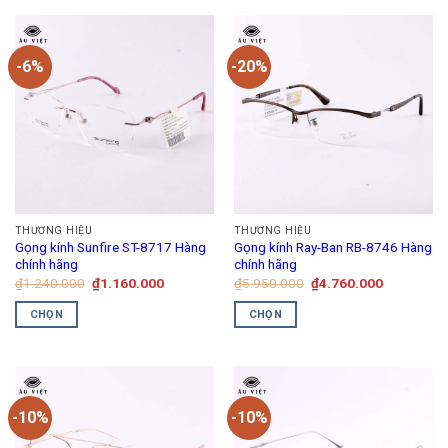
-6%
-20%
THƯƠNG HIỆU
THƯƠNG HIỆU
Gọng kính Sunfire ST-8717 Hàng
Gọng kính Ray-Ban RB-8746 Hàng
chính hãng
chính hãng
Giá
Giá
Giá
Giá
₫
1.240.000
₫
1.160.000
₫
5.950.000
₫
4.760.000
gốc
hiện
gốc
hiện
là:
tại
là:
tại
CHỌN
CHỌN
₫1.240.000.
là:
₫5.950.000.
là:
₫1.160.000.
₫4.760.00
Sản
Sản
phẩm
phẩm
này
này
có
có
-10%
-10%
nhiều
nhiều
biến
biến