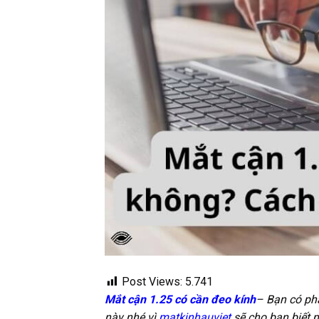
Post Views:
5.741
Mắt cận 1.25 có cần đeo kính
– Bạn có phả
này nhé vì
matkinhauviet
sẽ cho bạn biết 