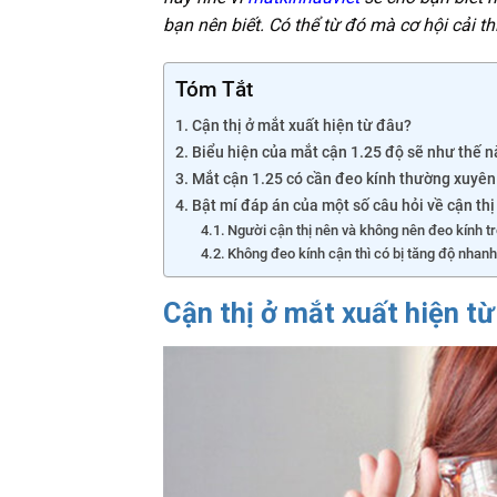
bạn nên biết. Có thể từ đó mà cơ hội cải th
Tóm Tắt
Cận thị ở mắt xuất hiện từ đâu?
Biểu hiện của mắt cận 1.25 độ sẽ như thế 
Mắt cận 1.25 có cần đeo kính thường xuyê
Bật mí đáp án của một số câu hỏi về cận thị
Người cận thị nên và không nên đeo kính t
Không đeo kính cận thì có bị tăng độ nhan
Cận thị ở mắt xuất hiện t