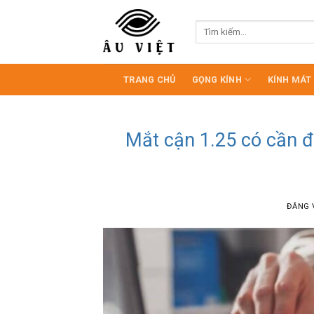
Bỏ
qua
Tìm
kiếm:
nội
dung
TRANG CHỦ
GỌNG KÍNH
KÍNH MÁT
Mắt cận 1.25 có cần 
ĐĂNG