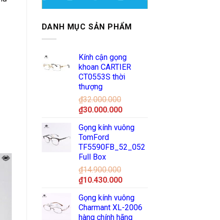
DANH MỤC SẢN PHẨM
Kính cận gọng
khoan CARTIER
CT0553S thời
thượng
₫
32.000.000
Giá
Giá
₫
30.000.000
gốc
hiện
Gọng kính vuông
là:
tại
TomFord
₫32.000.000.
là:
TF5590FB_52_052
₫30.000.000.
Full Box
₫
14.900.000
Giá
Giá
₫
10.430.000
gốc
hiện
Gọng kính vuông
là:
tại
Charmant XL-2006
₫14.900.000.
là:
hàng chính hãng