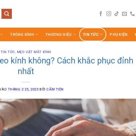
TRÒNG KÍNH
THƯƠNG HIỆU
TIN TỨC
PHỤ KIỆN
TIN TỨC
,
MẸO VẶT MẮT KÍNH
đeo kính không? Cách khắc phục đỉnh
nhất
 VÀO
THÁNG 2 25, 2023
BỞI
CẨM TIÊN