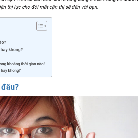
iện thị lực cho đôi mắt cận thị sẽ đến với bạn.
nào?
n hay không?
rong khoảng thời gian nào?
h hay không?
ừ đâu?