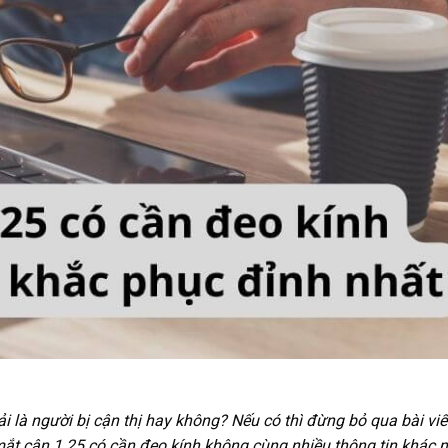
i là người bị cận thị hay không? Nếu có thì đừng bỏ qua bài viế
mắt cận 1.25 có cần đeo kính không cùng nhiều thông tin khác 