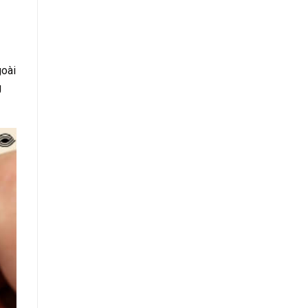
goài
g