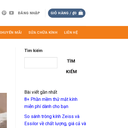
ĐĂNG NHẬP
GIỎ HÀNG /
₫
0
KHUYẾN MÃI
SỬA CHỮA KÍNH
LIÊN HỆ
Tìm kiếm
TÌM
KIẾM
Bài viết gần nhất
8+ Phần mềm thử mắt kính
miễn phí dành cho bạn
So sánh tròng kính Zeiss và
Essilor về chất lượng, giá cả và