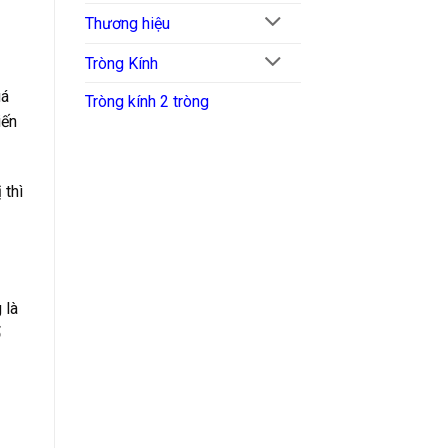
Thương hiệu
Tròng Kính
uá
Tròng kính 2 tròng
iến
 thì
 là
ổ