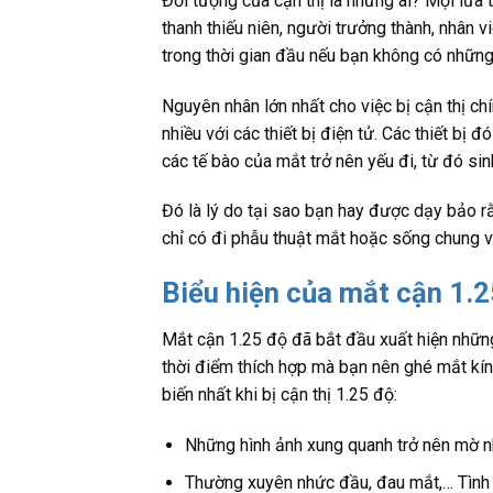
Đối tượng của cận thị là những ai? Mọi lứa tu
thanh thiếu niên, người trưởng thành, nhân v
trong thời gian đầu nếu bạn không có những
Nguyên nhân lớn nhất cho việc bị cận thị ch
nhiều với các thiết bị điện tử. Các thiết bị
các tế bào của mắt trở nên yếu đi, từ đó sinh
Đó là lý do tại sao bạn hay được dạy bảo rằn
chỉ có đi phẫu thuật mắt hoặc sống chung vớ
Biểu hiện của mắt cận 1.
Mắt cận 1.25 độ đã bắt đầu xuất hiện những
thời điểm thích hợp mà bạn nên ghé mắt kín
biến nhất khi bị cận thị 1.25 độ:
Những hình ảnh xung quanh trở nên mờ nhạ
Thường xuyên nhức đầu, đau mắt,… Tình t