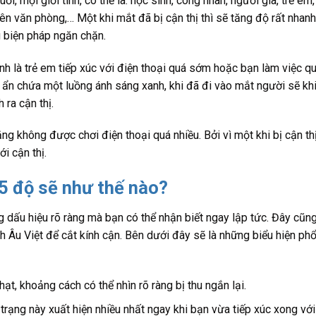
ổi, mọi giới tính, có thể là: học sinh, công nhân, người già, trẻ em,
iên văn phòng,… Một khi mắt đã bị cận thị thì sẽ tăng độ rất nhanh
 biện pháp ngăn chặn.
ính là trẻ em tiếp xúc với điện thoại quá sớm hoặc bạn làm việc q
 đó ẩn chứa một luồng ánh sáng xanh, khi đã đi vào mắt người sẽ kh
 ra cận thị.
g không được chơi điện thoại quá nhiều. Bởi vì một khi bị cận thị
i cận thị.
25 độ sẽ như thế nào?
 dấu hiệu rõ ràng mà bạn có thể nhận biết ngay lập tức. Đây cũng
h Âu Việt để cắt kính cận. Bên dưới đây sẽ là những biểu hiện ph
t, khoảng cách có thể nhìn rõ ràng bị thu ngắn lại.
rạng này xuất hiện nhiều nhất ngay khi bạn vừa tiếp xúc xong với