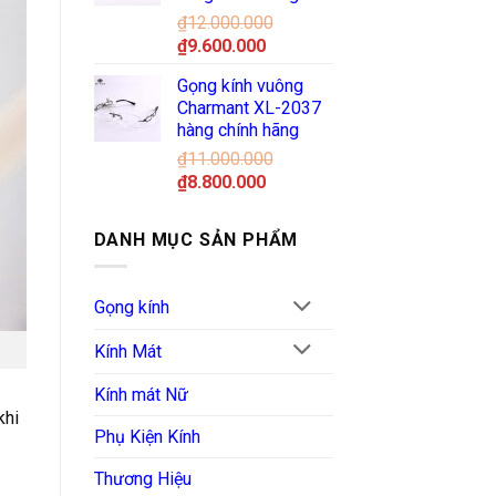
₫10.430.000.
₫
12.000.000
Giá
Giá
₫
9.600.000
gốc
hiện
Gọng kính vuông
là:
tại
Charmant XL-2037
₫12.000.000.
là:
hàng chính hãng
₫9.600.000.
₫
11.000.000
Giá
Giá
₫
8.800.000
gốc
hiện
là:
tại
DANH MỤC SẢN PHẨM
₫11.000.000.
là:
₫8.800.000.
Gọng kính
Kính Mát
Kính mát Nữ
khi
Phụ Kiện Kính
Thương Hiệu