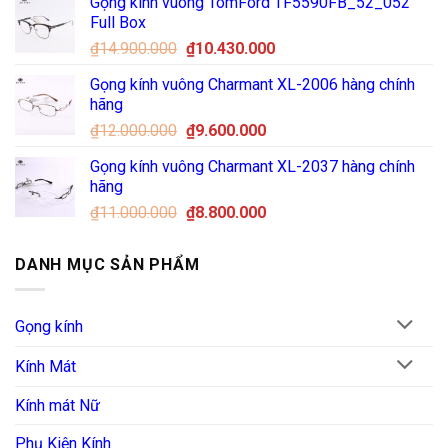
Gọng kính vuông TomFord TF5590FB_52_052
là:
tại
Full Box
₫32.000.000.
là:
Giá
Giá
₫
14.900.000
₫
10.430.000
₫30.000.000.
gốc
hiện
Gọng kính vuông Charmant XL-2006 hàng chính
là:
tại
hãng
₫14.900.000.
là:
Giá
Giá
₫
12.000.000
₫
9.600.000
₫10.430.000.
gốc
hiện
Gọng kính vuông Charmant XL-2037 hàng chính
là:
tại
hãng
₫12.000.000.
là:
Giá
Giá
₫
11.000.000
₫
8.800.000
₫9.600.000.
gốc
hiện
là:
tại
DANH MỤC SẢN PHẨM
₫11.000.000.
là:
₫8.800.000.
Gọng kính
Kính Mát
Kính mát Nữ
Phụ Kiện Kính