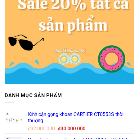
DANH MỤC SẢN PHẨM
Kính cận gọng khoan CARTIER CT0553S thời
thượng
Giá
Giá
₫
32.000.000
₫
30.000.000
gốc
hiện