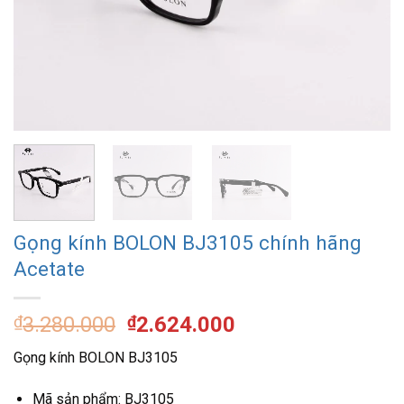
Gọng kính BOLON BJ3105 chính hãng
Acetate
Giá
Giá
₫
3.280.000
₫
2.624.000
gốc
hiện
Gọng kính BOLON BJ3105
là:
tại
₫3.280.000.
là:
Mã sản phẩm: BJ3105