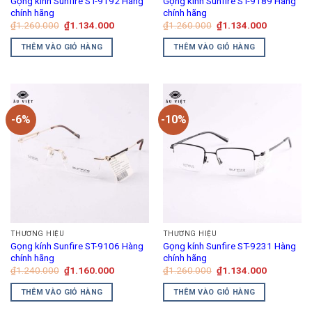
Gọng kính Sunfire ST-9192 Hàng
Gọng kính Sunfire ST-9189 Hàng
chính hãng
chính hãng
Giá
Giá
Giá
Giá
₫
1.260.000
₫
1.134.000
₫
1.260.000
₫
1.134.000
gốc
hiện
gốc
hiện
là:
tại
là:
tại
THÊM VÀO GIỎ HÀNG
THÊM VÀO GIỎ HÀNG
₫1.260.000.
là:
₫1.260.000.
là:
₫1.134.000.
₫1.134.00
-6%
-10%
THƯƠNG HIỆU
THƯƠNG HIỆU
Gọng kính Sunfire ST-9106 Hàng
Gọng kính Sunfire ST-9231 Hàng
chính hãng
chính hãng
Giá
Giá
Giá
Giá
₫
1.240.000
₫
1.160.000
₫
1.260.000
₫
1.134.000
gốc
hiện
gốc
hiện
là:
tại
là:
tại
THÊM VÀO GIỎ HÀNG
THÊM VÀO GIỎ HÀNG
₫1.240.000.
là:
₫1.260.000.
là:
₫1.160.000.
₫1.134.00