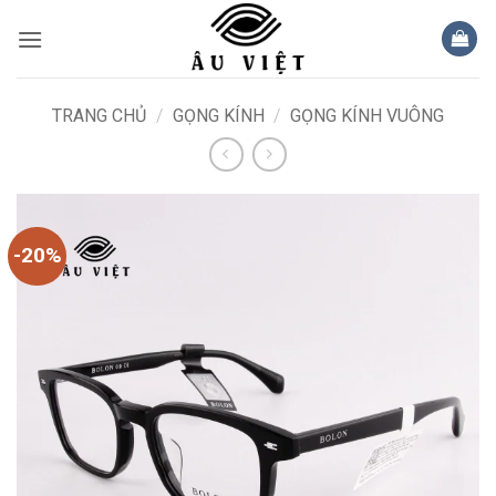
Bỏ
qua
nội
dung
TRANG CHỦ
/
GỌNG KÍNH
/
GỌNG KÍNH VUÔNG
-20%