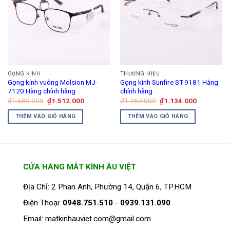
biến
biến
thể.
thể.
Các
Các
tùy
tùy
chọn
chọn
có
có
thể
thể
GỌNG KÍNH
THƯƠNG HIỆU
được
được
Gọng kính vuông Molsion MJ-
Gọng kính Sunfire ST-9181 Hàng
chọn
chọn
7120 Hàng chính hãng
chính hãng
trên
trên
Giá
Giá
Giá
Giá
₫
1.680.000
₫
1.512.000
₫
1.260.000
₫
1.134.000
gốc
hiện
gốc
hiện
trang
trang
là:
tại
là:
tại
THÊM VÀO GIỎ HÀNG
THÊM VÀO GIỎ HÀNG
₫1.680.000.
là:
₫1.260.000.
là:
sản
sản
₫1.512.000.
₫1.134.00
phẩm
phẩm
CỬA HÀNG MẮT KÍNH ÂU VIỆT
Địa Chỉ: 2 Phan Anh, Phường 14, Quận 6, TP.HCM
Điện Thoại:
0948.751.510
-
0939.131.090
Email: matkinhauviet.com@gmail.com