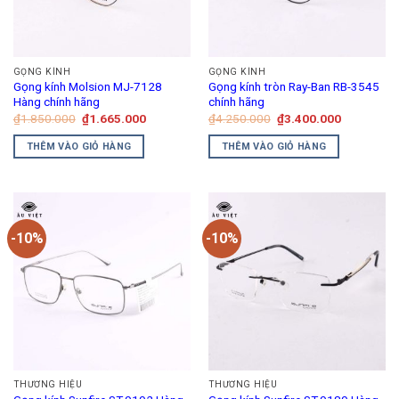
tùy
chọn
có
thể
GỌNG KÍNH
GỌNG KÍNH
được
Gọng kính Molsion MJ-7128
Gọng kính tròn Ray-Ban RB-3545
chọn
Hàng chính hãng
chính hãng
trên
Giá
Giá
Giá
Giá
₫
1.850.000
₫
1.665.000
₫
4.250.000
₫
3.400.000
gốc
hiện
gốc
hiện
trang
là:
tại
là:
tại
THÊM VÀO GIỎ HÀNG
THÊM VÀO GIỎ HÀNG
₫1.850.000.
là:
₫4.250.000.
là:
sản
₫1.665.000.
₫3.400.00
phẩm
-10%
-10%
THƯƠNG HIỆU
THƯƠNG HIỆU