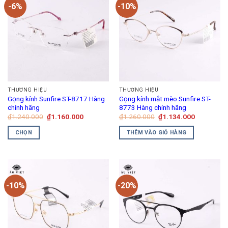
-6%
-10%
THƯƠNG HIỆU
THƯƠNG HIỆU
Gọng kính Sunfire ST-8717 Hàng
Gọng kính mắt mèo Sunfire ST-
chính hãng
8773 Hàng chính hãng
Giá
Giá
Giá
Giá
₫
1.240.000
₫
1.160.000
₫
1.260.000
₫
1.134.000
gốc
hiện
gốc
hiện
là:
tại
là:
tại
CHỌN
THÊM VÀO GIỎ HÀNG
₫1.240.000.
là:
₫1.260.000.
là:
₫1.160.000.
₫1.134.00
Sản
phẩm
này
có
-10%
-20%
nhiều
biến
thể.
Các