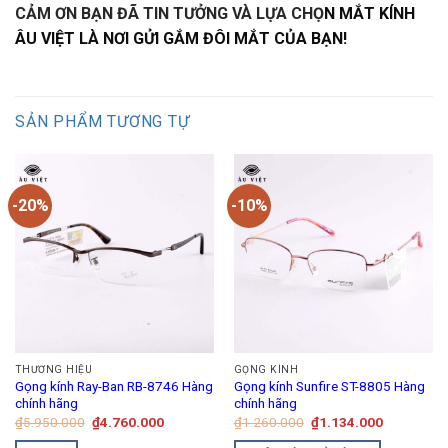
CẢM ƠN BẠN ĐÃ TIN TƯỞNG VÀ LỰA CHỌ
N MẮT KÍNH
ÂU VIỆT LÀ NƠI GỬI GẮM ĐÔI MẮT CỦA BẠN!
SẢN PHẨM TƯƠNG TỰ
-20%
-10%
THƯƠNG HIỆU
GỌNG KÍNH
Gọng kính Ray-Ban RB-8746 Hàng
Gọng kính Sunfire ST-8805 Hàng
chính hãng
chính hãng
Giá
Giá
Giá
Giá
₫
5.950.000
₫
4.760.000
₫
1.260.000
₫
1.134.000
gốc
hiện
gốc
hiện
là:
tại
là:
tại