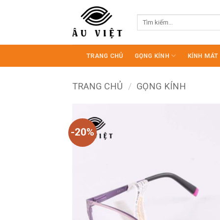
Bỏ
qua
Tìm
kiếm:
nội
dung
TRANG CHỦ
GỌNG KÍNH
KÍNH MÁT
TRANG CHỦ
/
GỌNG KÍNH
-20%