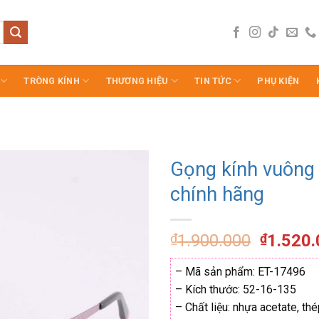
TRÒNG KÍNH
THƯƠNG HIỆU
TIN TỨC
PHỤ KIỆN
Gọng kính vuông
chính hãng
Giá
₫
1.900.000
₫
1.520
gốc
là:
– Mã sản phẩm: ET-17496
₫1.900.
– Kích thước: 52-16-135
– Chất liệu: nhựa acetate, th