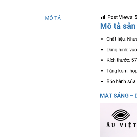
Post Views:
MÔ TẢ
Mô tả sản
Chất liệu: Nhựa
Dáng hình: vu
Kích thước: 
Tặng kèm: hộp 
Bảo hành sửa c
MẮT SÁNG – D