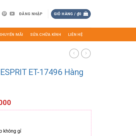
ĐĂNG NHẬP
GIỎ HÀNG /
₫
0
KHUYẾN MÃI
SỬA CHỮA KÍNH
LIÊN HỆ
 ESPRIT ET-17496 Hàng
Giá
.000
hiện
tại
000.
là:
₫1.520.000.
ép không gỉ