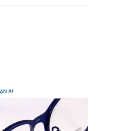
ẠN A!