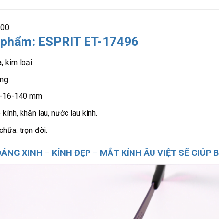
500
 phẩm: ESPRIT ET-17496
, kim loại
ông
57-16-140 mm
kính, khăn lau, nước lau kính.
hữa: trọn đời.
ÁNG XINH – KÍNH ĐẸP – MẮT KÍNH ÂU VIỆT SẼ GIÚP B