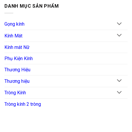
là:
tại
DANH MỤC SẢN PHẨM
₫11.000.000.
là:
₫8.800.000.
Gọng kính
Kính Mát
Kính mát Nữ
Phụ Kiện Kính
Thương Hiệu
Thương hiệu
Tròng Kính
Tròng kính 2 tròng