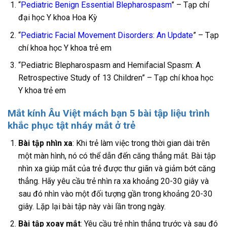
“
Pediatric Benign Essential Blepharospasm
” – Tạp chí
đại học Y khoa Hoa Kỳ
“
Pediatric Facial Movement Disorders: An Update
” – Tạp
chí khoa học Y khoa trẻ em
“Pediatric Blepharospasm and Hemifacial Spasm: A
Retrospective Study of 13 Children” – Tạp chí khoa học
Y khoa trẻ em
Mắt kính Âu Việt mách bạn 5 bài tập liệu trình
khắc phục tật nháy mắt ở trẻ
Bài tập nhìn xa
: Khi trẻ làm việc trong thời gian dài trên
một màn hình, nó có thể dẫn đến căng thẳng mắt. Bài tập
nhìn xa giúp mắt của trẻ được thư giãn và giảm bớt căng
thẳng. Hãy yêu cầu trẻ nhìn ra xa khoảng 20-30 giây và
sau đó nhìn vào một đối tượng gần trong khoảng 20-30
giây. Lặp lại bài tập này vài lần trong ngày.
Bài tập xoay mắt
: Yêu cầu trẻ nhìn thẳng trước và sau đó