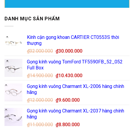
DANH MỤC SẢN PHẨM
Kính cận gọng khoan CARTIER CT0553S thời
thượng
Giá
Giá
₫
32.000.000
₫
30.000.000
gốc
hiện
Gọng kính vuông TomFord TF5590FB_52_052
là:
tại
Full Box
₫32.000.000.
là:
Giá
Giá
₫
14.900.000
₫
10.430.000
₫30.000.000.
gốc
hiện
Gọng kính vuông Charmant XL-2006 hàng chính
là:
tại
hãng
₫14.900.000.
là:
Giá
Giá
₫
12.000.000
₫
9.600.000
₫10.430.000.
gốc
hiện
Gọng kính vuông Charmant XL-2037 hàng chính
là:
tại
hãng
₫12.000.000.
là:
Giá
Giá
₫
11.000.000
₫
8.800.000
₫9.600.000.
gốc
hiện