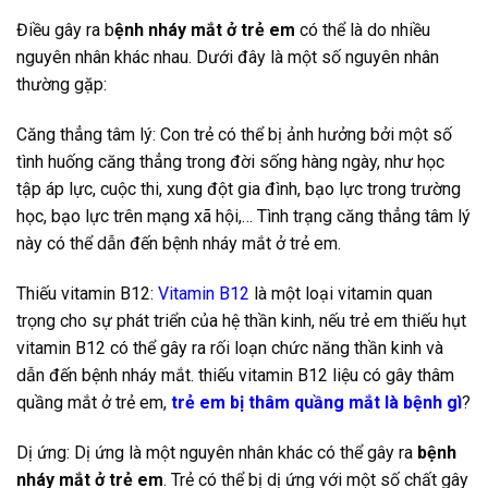
Điều gây ra b
ệnh nháy mắt ở trẻ em
có thể là do nhiều
nguyên nhân khác nhau. Dưới đây là một số nguyên nhân
thường gặp:
Căng thẳng tâm lý: Con trẻ có thể bị ảnh hưởng bởi một số
tình huống căng thẳng trong đời sống hàng ngày, như học
tập áp lực, cuộc thi, xung đột gia đình, bạo lực trong trường
học, bạo lực trên mạng xã hội,… Tình trạng căng thẳng tâm lý
này có thể dẫn đến bệnh nháy mắt ở trẻ em.
Thiếu vitamin B12:
Vitamin B12
là một loại vitamin quan
trọng cho sự phát triển của hệ thần kinh, nếu trẻ em thiếu hụt
vitamin B12 có thể gây ra rối loạn chức năng thần kinh và
dẫn đến bệnh nháy mắt. thiếu vitamin B12 liệu có gây thâm
quầng mắt ở trẻ em,
trẻ em bị thâm quầng mắt là bệnh gì
?
Dị ứng: Dị ứng là một nguyên nhân khác có thể gây ra
bệnh
nháy mắt ở trẻ em
. Trẻ có thể bị dị ứng với một số chất gây