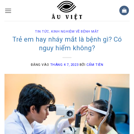
Bỏ
qua
nội
dung
TIN TỨC
,
KINH NGHIỆM VỀ BỆNH MẮT
Trẻ em hay nháy mắt là bệnh gì? Có
nguy hiểm không?
ĐĂNG VÀO
THÁNG 4 7, 2023
BỞI
CẨM TIÊN