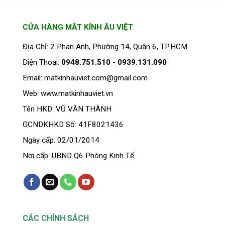
CỬA HÀNG MẮT KÍNH ÂU VIỆT
Địa Chỉ: 2 Phan Anh, Phường 14, Quận 6, TP.HCM
Điện Thoại:
0948.751.510
-
0939.131.090
Email: matkinhauviet.com@gmail.com
Web: www.matkinhauviet.vn
Tên HKD: VŨ VĂN THÀNH
GCNDKHKD Số: 41F8021436
Ngày cấp: 02/01/2014
Nơi cấp: UBND Q6 Phòng Kinh Tế
CÁC CHÍNH SÁCH