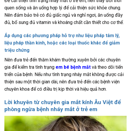
Để cải thiện tình trạng nháy mắt ở trẻ em, nên thay đổi thói
quen sống và ăn uống hợp lý để cải thiện sức khỏe chung.
Nên đảm bảo trẻ có đủ giấc ngủ và nghỉ ngơi, ăn uống đầy
đủ, bổ sung đủ vitamin và khoáng chất cần thiết cho cơ thể.
Áp dụng các phương pháp hỗ trợ như liệu pháp tâm lý,
liệu pháp thần kinh, hoặc các loại thuốc khác để giảm
triệu chứng
Nên đưa trẻ đến thăm khám thường xuyên bởi các chuyên
gia để kiểm tra tình trạng
em bé bệnh mắt
và theo dõi tiến
triển của bệnh. Nếu như tình trạng nháy mắt không được cải
thiện sau một thời gian dài, nên đưa trẻ đến các bệnh viện
chuyên khoa để có điều trị kịp thời và hiệu quả hơn.
Lời khuyên từ chuyên gia mắt kính Âu Việt để
phòng ngừa bệnh nháy mắt ở trẻ em